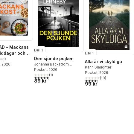
AD - Mackans
Del 1
Middagar och
Del 1
Den sjunde pojken
r
rank
Alla är vi skyldiga
, 2026
Johanna Bäckström
Karin Slaughter
Lerneby
Pocket
, 2026
Pocket
, 2026
(
1
)
5,0
utav 5 stjärnor. Totalt antal röster:
(
10
)
89 kr
4,3
utav 5 stjärnor. Totalt ant
99 kr