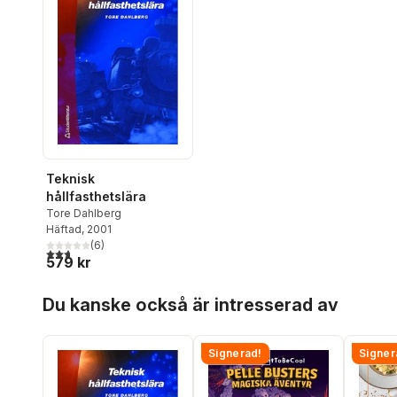
Teknisk
hållfasthetslära
Tore Dahlberg
Häftad
, 2001
(
6
)
2,7
utav 5 stjärnor. Totalt antal röster:
579 kr
Hoppa över listan
Du kanske också är intresserad av
Signerad!
Signer