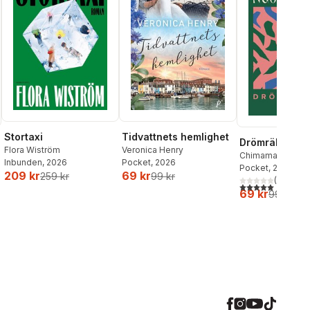
Stortaxi
Tidvattnets hemlighet
Drömräkning
Flora Wiström
Veronica Henry
Chimamanda Ngoz
Inbunden
, 2026
Pocket
, 2026
Pocket
, 2026
209 kr
69 kr
259 kr
99 kr
(
1
)
5,0
utav 5 stjärnor.
al röster:
69 kr
99 kr