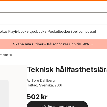
okus Play
E-böcker
Ljudböcker
Pocketböcker
Spel och pussel
Skapa nya rutiner – hälsoböcker upp till 50% →
atematik
Teknisk hållfasthetslär
Av
Tore Dahlberg
Häftad, Svenska, 2001
502 kr
Lägg i varukorg