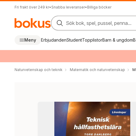
Fri frakt över 249 kr
•
Snabba leveranser
•
Billiga böcker
Sök bok, spel, pussel, penna...
Meny
Erbjudanden
Student
Topplistor
Barn & ungdom
B
Naturvetenskap och teknik
Matematik och naturvetenskap
M