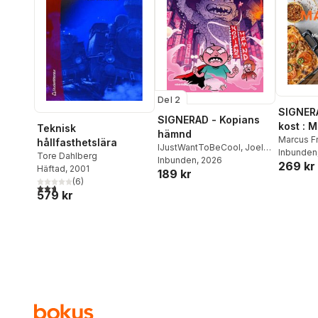
Del 2
SIGNER
SIGNERAD - Kopians
kost : 
Teknisk
hämnd
matlådo
Marcus F
hållfasthetslära
IJustWantToBeCool
,
Joel
Inbunden
Tore Dahlberg
Adolphson
Inbunden
, 2026
,
Emil Ejdemo
269 kr
Häftad
, 2001
189 kr
Beer
,
Victor Beer
(
6
)
2,7
utav 5 stjärnor. Totalt antal röster:
579 kr