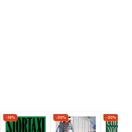
-19%
-30%
-30%