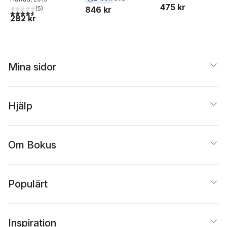
strategier för att
475 kr
Magdalena Elnes
846 kr
(
5
)
stimulera barnets
4,6
utav 5 stjärnor. Totalt antal röster:
282 kr
emotionella och
intellektuella
utveckling
Mina sidor
Hjälp
Om Bokus
Populärt
Inspiration