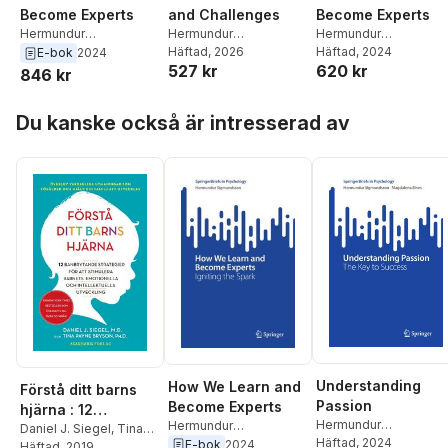
and Challenges
Become Experts
Become Experts
Hermundur
Hermundur
Hermundur
Sigmundsson
Häftad
, 2026
,
Håvard
Sigmundsson
Häftad
, 2024
Sigmundsson
E-bok
2024
527 kr
620 kr
Lorås
846 kr
Hoppa över listan
Du kanske också är intresserad av
Understanding
How We Learn and
Förstå ditt barns
Passion
Become Experts
hjärna : 12
Hermundur
Hermundur
banbrytande
Daniel J. Siegel
,
Tina
Sigmundsson
Häftad
, 2024
,
Sigmundsson
E-bok
2024
Payne Bryson
Häftad
, 2019