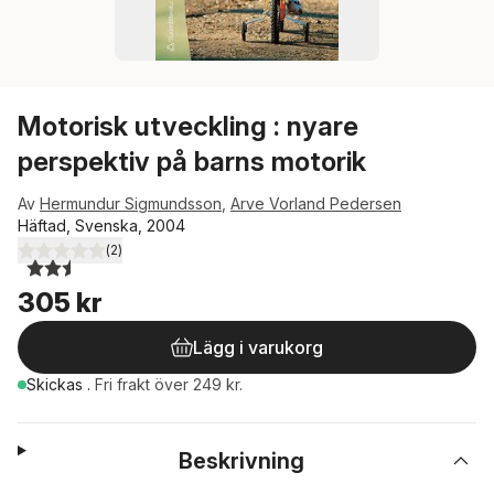
Motorisk utveckling : nyare
perspektiv på barns motorik
Av
Hermundur Sigmundsson
,
Arve Vorland Pedersen
Häftad, Svenska, 2004
(
2
)
2,5
utav 5 stjärnor. Totalt antal röster:
305 kr
Lägg i varukorg
Skickas
.
Fri frakt över 249 kr.
Beskrivning