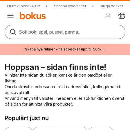
Fri frakt över 249 kr
•
Snabba leveranser
•
Billiga böcker
Sök bok, spel, pussel, penna...
Skapa nya rutiner – hälsoböcker upp till 50% →
Hoppsan – sidan finns inte!
Vi hittar inte sidan du söker, kanske är den omdöpt eller
flyttad.
Om du skrivit in adressen direkt i adressfältet, kolla gärna att
du stavat rätt.
Använd menyn till vänster i headern eller sökfunktionen överst
på sidan för att hitta våra produkter.
Hoppa över listan
Populärt just nu