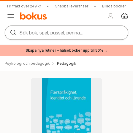
Fri frakt över 249 kr
•
Snabba leveranser
•
Billiga böcker
Sök bok, spel, pussel, penna...
Skapa nya rutiner – hälsoböcker upp till 50% →
Psykologi och pedagogik
Pedagogik