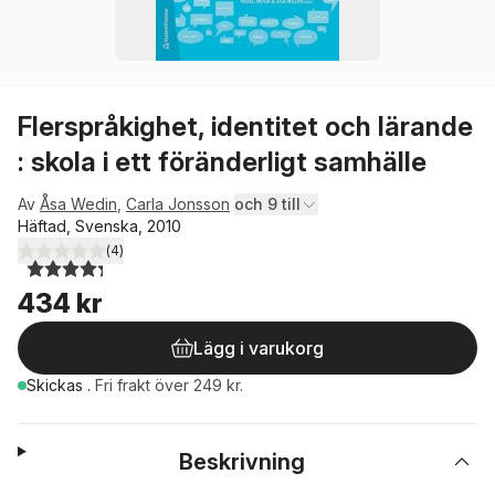
Flerspråkighet, identitet och lärande
: skola i ett föränderligt samhälle
Av
Åsa Wedin
,
Carla Jonsson
och 9 till
Häftad, Svenska, 2010
(
4
)
4,3
utav 5 stjärnor. Totalt antal röster:
434 kr
Lägg i varukorg
Skickas
.
Fri frakt över 249 kr.
Beskrivning