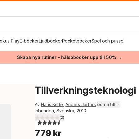
okus Play
E-böcker
Ljudböcker
Pocketböcker
Spel och pussel
Skapa nya rutiner – hälsoböcker upp till 50% →
Tillverkningsteknologi
Av
Hans Keife
,
Anders Jarfors
och 5 till
Inbunden, Svenska, 2010
(
2
)
4,5
utav 5 stjärnor. Totalt antal röster:
779 kr