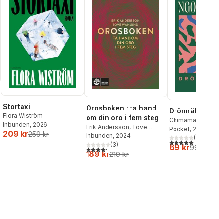
Stortaxi
Orosboken : ta hand
Drömräkning
Flora Wiström
om din oro i fem steg
Chimamanda Ngoz
Inbunden
, 2026
Erik Andersson
,
Tove
Pocket
, 2026
209 kr
259 kr
Wahlund
Inbunden
, 2024
(
1
)
5,0
utav 5 stjärnor.
(
3
)
69 kr
99 kr
4,3
utav 5 stjärnor. Totalt antal röster:
189 kr
219 kr