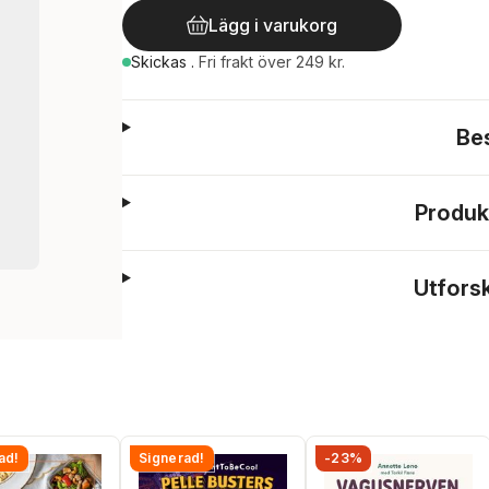
Lägg i varukorg
Skickas
.
Fri frakt över 249 kr.
Be
Produk
Utfors
ad!
Signerad!
-23%