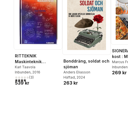
SIGNER
RITTEKNIK
kost : 
Bonddräng, soldat och
Maskinteknik
matlådo
Marcus F
sjöman
Faktabok
Karl Taavola
Inbunden
269 kr
Anders Eliasson
Inbunden
, 2016
Häftad
, 2024
(
3
)
4,0
utav 5 stjärnor. Totalt antal röster:
263 kr
539 kr