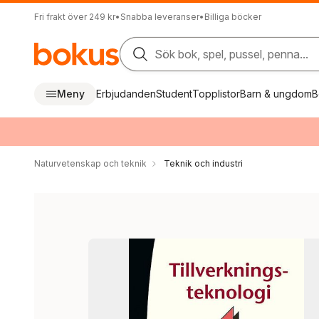
Fri frakt över 249 kr
•
Snabba leveranser
•
Billiga böcker
Sök bok, spel, pussel, penna...
Meny
Erbjudanden
Student
Topplistor
Barn & ungdom
B
Naturvetenskap och teknik
Teknik och industri