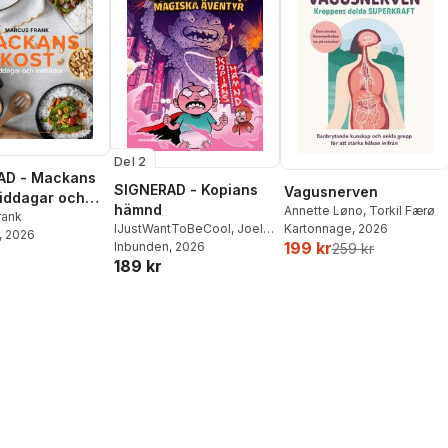
Del 2
AD - Mackans
SIGNERAD - Kopians
Vagusnerven
Middagar och
hämnd
Annette Løno
,
Torkil Færø
r
rank
IJustWantToBeCool
,
Joel
Kartonnage
, 2026
, 2026
199 kr
Adolphson
Inbunden
, 2026
,
Emil Ejdemo
259 kr
189 kr
Beer
,
Victor Beer