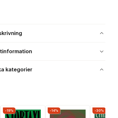
skrivning
tinformation
ka kategorier
-19%
-14%
-30%