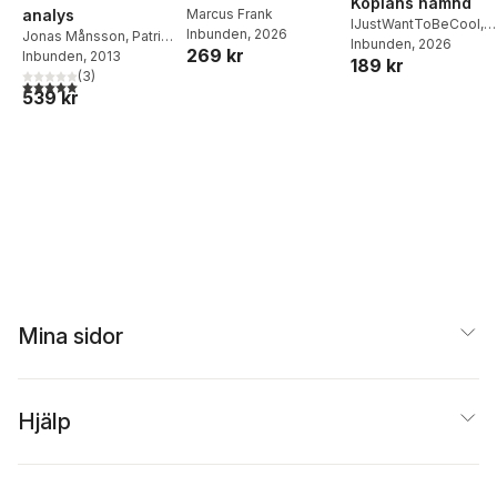
Kopians hämnd
Middagar och
Marcus Frank
analys
IJustWantToBeCool
,
Inbunden
, 2026
matlådor
Jonas Månsson
,
Patrik
Joel Adolphson
Inbunden
, 2026
,
Emil
269 kr
Nordbeck
Inbunden
, 2013
189 kr
Ejdemo Beer
,
Victor
(
3
)
Beer
5,0
utav 5 stjärnor. Totalt antal röster:
539 kr
Mina sidor
Hjälp