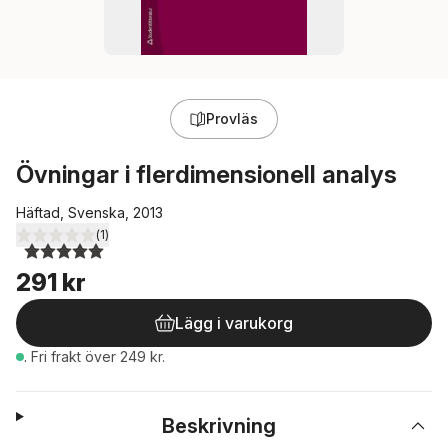
Provläs
Övningar i flerdimensionell analys
Häftad, Svenska, 2013
(
1
)
5,0
utav 5 stjärnor. Totalt antal röster:
291 kr
Lägg i varukorg
.
Fri frakt över 249 kr.
Beskrivning