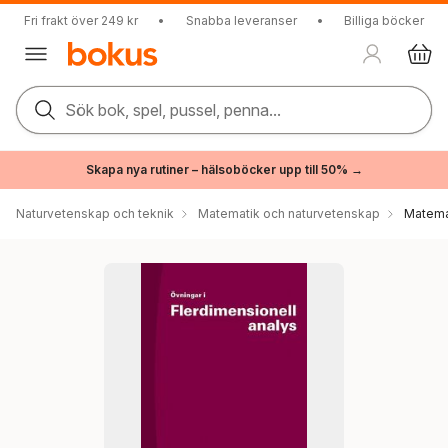
Fri frakt över 249 kr
•
Snabba leveranser
•
Billiga böcker
Sök bok, spel, pussel, penna...
Skapa nya rutiner – hälsoböcker upp till 50% →
Naturvetenskap och teknik
Matematik och naturvetenskap
Matema