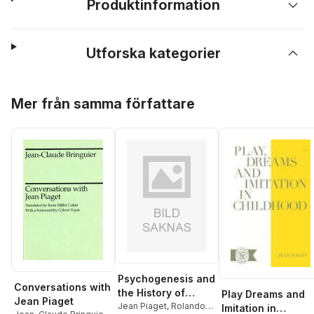
Produktinformation
Utforska kategorier
Hoppa över listan
Mer från samma författare
Psychogenesis and
Conversations with
the History of
Play Dreams and
Jean Piaget
Science
Jean Piaget
,
Rolando
Imitation in