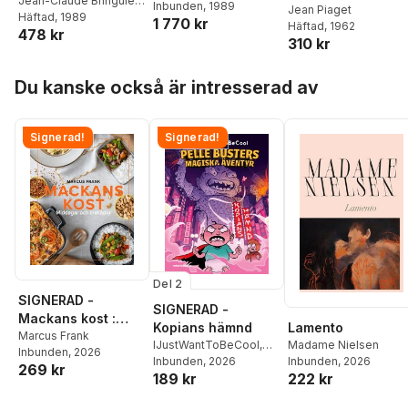
Jean-Claude Bringuier
,
Garcia
Inbunden
, 1989
Childhood
Jean Piaget
Jean Piaget
Häftad
, 1989
1 770 kr
Häftad
, 1962
478 kr
310 kr
Hoppa över listan
Du kanske också är intresserad av
Signerad!
Signerad!
Del 2
SIGNERAD -
SIGNERAD -
Mackans kost :
Lamento
Kopians hämnd
Middagar och
Marcus Frank
Madame Nielsen
IJustWantToBeCool
,
Inbunden
, 2026
matlådor
Inbunden
, 2026
Joel Adolphson
Inbunden
, 2026
,
Emil
269 kr
222 kr
189 kr
Ejdemo Beer
,
Victor
Beer