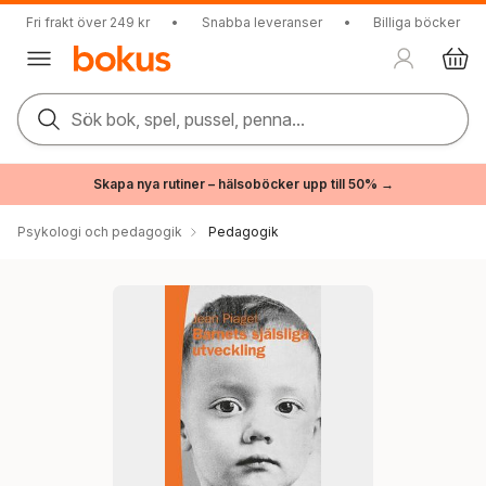
Fri frakt över 249 kr
•
Snabba leveranser
•
Billiga böcker
Sök bok, spel, pussel, penna...
Skapa nya rutiner – hälsoböcker upp till 50% →
Psykologi och pedagogik
Pedagogik