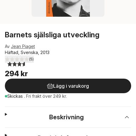
Barnets själsliga utveckling
Av
Jean Piaget
Häftad, Svenska, 2013
(
5
)
3,6
utav 5 stjärnor. Totalt antal röster:
294 kr
Lägg i varukorg
Skickas
.
Fri frakt över 249 kr.
Beskrivning