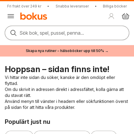
Fri frakt över 249 kr
•
Snabba leveranser
•
Billiga böcker
Sök bok, spel, pussel, penna...
Skapa nya rutiner – hälsoböcker upp till 50% →
Hoppsan – sidan finns inte!
Vi hittar inte sidan du söker, kanske är den omdöpt eller
flyttad.
Om du skrivit in adressen direkt i adressfältet, kolla gärna att
du stavat rätt.
Använd menyn till vänster i headern eller sökfunktionen överst
på sidan för att hitta våra produkter.
Hoppa över listan
Populärt just nu