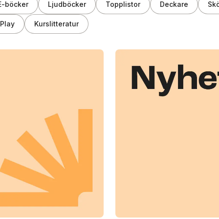
E-böcker
Ljudböcker
Topplistor
Deckare
Skö
Play
Kurslitteratur