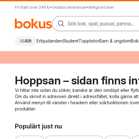
Fri frakt över 249 kr
•
Snabba leveranser
•
Billiga böcker
Sök bok, spel, pussel, penna...
Allt
Erbjudanden
Student
Topplistor
Barn & ungdom
Bok
Hoppsan – sidan finns in
Vi hittar inte sidan du söker, kanske är den omdöpt eller flytt
Om du skrivit in adressen direkt i adressfältet, kolla gärna att 
Använd menyn till vänster i headern eller sökfunktionen överst
produkter.
Hoppa över listan
Populärt just nu