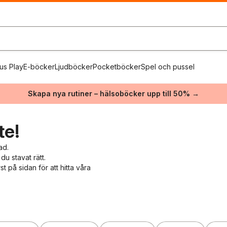
us Play
E-böcker
Ljudböcker
Pocketböcker
Spel och pussel
Skapa nya rutiner – hälsoböcker upp till 50% →
te!
ad.
du stavat rätt.
 på sidan för att hitta våra