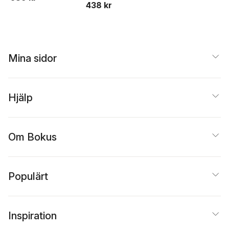
438 kr
förvaltningsdomsto
lar att göra
Mina sidor
Hjälp
Om Bokus
Populärt
Inspiration