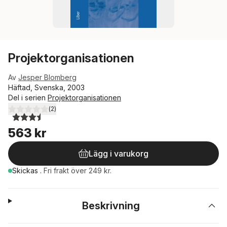
Projektorganisationen
Av
Jesper Blomberg
Häftad, Svenska, 2003
Del i serien
Projektorganisationen
(
2
)
3,5
utav 5 stjärnor. Totalt antal röster:
563 kr
Lägg i varukorg
Skickas
.
Fri frakt över 249 kr.
Beskrivning