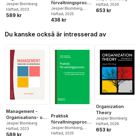
förvaltningsproces
ledarskapsanalys
Jesper Blomberg
Häftad
, 2026
s : en handbok för
Jesper Blomberg
,
Häftad
, 2023
653 kr
Patrik Södergren
Häftad
, 2025
den som har med
589 kr
438 kr
förvaltningsdomsto
lar att göra
Hoppa över listan
Du kanske också är intresserad av
Organization
Management -
Theory
Praktisk
Organisations- och
Jesper Blomberg
förvaltningsproces
ledarskapsanalys
Jesper Blomberg
Häftad
, 2026
s : en handbok för
Jesper Blomberg
,
Häftad
, 2023
653 kr
Patrik Södergren
Häftad
, 2025
den som har med
589 kr