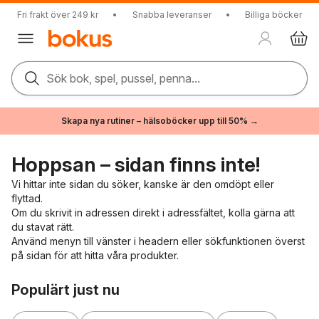
Fri frakt över 249 kr
•
Snabba leveranser
•
Billiga böcker
Sök bok, spel, pussel, penna...
Skapa nya rutiner – hälsoböcker upp till 50% →
Hoppsan – sidan finns inte!
Vi hittar inte sidan du söker, kanske är den omdöpt eller
flyttad.
Om du skrivit in adressen direkt i adressfältet, kolla gärna att
du stavat rätt.
Använd menyn till vänster i headern eller sökfunktionen överst
på sidan för att hitta våra produkter.
Hoppa över listan
Populärt just nu