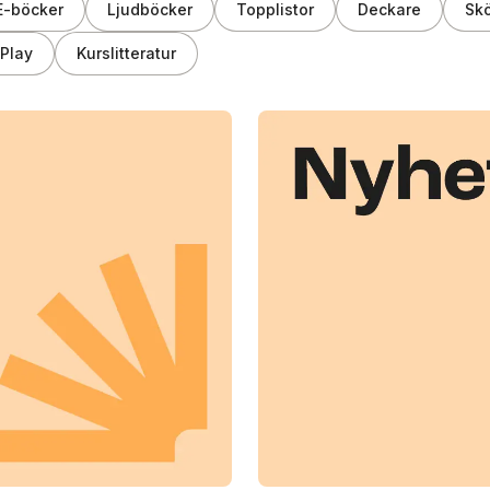
E-böcker
Ljudböcker
Topplistor
Deckare
Skö
Play
Kurslitteratur