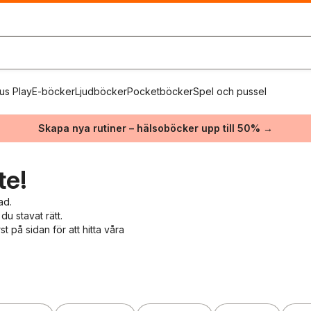
us Play
E-böcker
Ljudböcker
Pocketböcker
Spel och pussel
Skapa nya rutiner – hälsoböcker upp till 50% →
te!
ad.
du stavat rätt.
 på sidan för att hitta våra