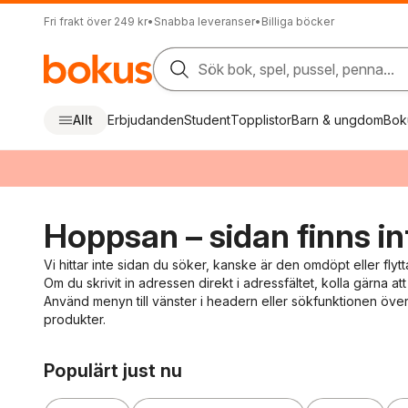
Fri frakt över 249 kr
•
Snabba leveranser
•
Billiga böcker
Sök bok, spel, pussel, penna...
Allt
Erbjudanden
Student
Topplistor
Barn & ungdom
Bok
Hoppsan – sidan finns in
Vi hittar inte sidan du söker, kanske är den omdöpt eller flytt
Om du skrivit in adressen direkt i adressfältet, kolla gärna att 
Använd menyn till vänster i headern eller sökfunktionen överst
produkter.
Hoppa över listan
Populärt just nu