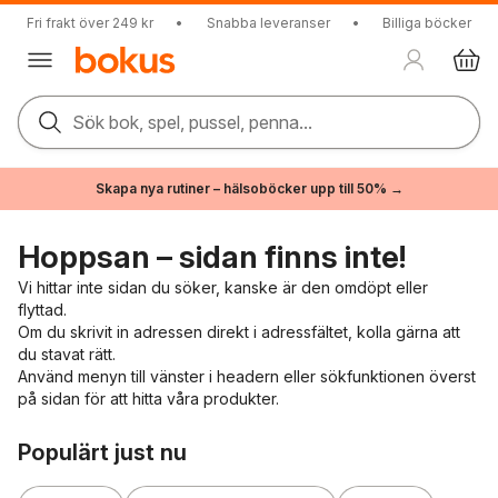
Fri frakt över 249 kr
•
Snabba leveranser
•
Billiga böcker
Sök bok, spel, pussel, penna...
Skapa nya rutiner – hälsoböcker upp till 50% →
Hoppsan – sidan finns inte!
Vi hittar inte sidan du söker, kanske är den omdöpt eller
flyttad.
Om du skrivit in adressen direkt i adressfältet, kolla gärna att
du stavat rätt.
Använd menyn till vänster i headern eller sökfunktionen överst
på sidan för att hitta våra produkter.
Hoppa över listan
Populärt just nu