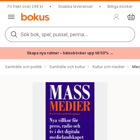
Fri frakt över 249 kr
•
Snabba leveranser
•
Billiga böcker
Sök bok, spel, pussel, penna...
Skapa nya rutiner – hälsoböcker upp till 50% →
Samhälle och politik
Samhälle och kultur
Kultur och medier
Med