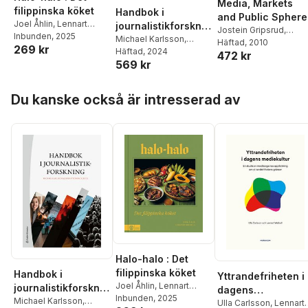
Media, Markets
filippinska köket
Handbok i
and Public Sphere
Joel Åhlin
,
Lennart
journalistikforsknin
Jostein Gripsrud
,
Weibull
Inbunden
, 2025
g
Michael Karlsson
,
Lennart Weibull
Häftad
, 2010
269 kr
Jesper Strömbäck
Häftad
, 2024
,
472 kr
569 kr
Jonas Andersson
,
Ulrika Andersson
,
Peter
Berglez
,
Annika
Hoppa över listan
Du kanske också är intresserad av
Bergström
,
Eric
Carlsson
,
Monika Djerf-
Pierre
,
Maria Edström
,
Mattias Ekman
,
Jesper
Enbom
,
Elin
Gardeström
,
Marina
Ghersetti
,
Heike Graf
,
Maria Grafström
,
Mia-
Marie Hammarlin
,
Kristoffer Holt
,
Nicklas
Håkansson
,
Bengt
Johansson
,
Torbjörn
von Krogh
,
Lars Nord
,
Halo-halo : Det
Gunnar Nygren
,
Tomas
filippinska köket
Handbok i
Andersson Odén
,
Ulrika
Yttrandefriheten i
Joel Åhlin
,
Lennart
Olausson
,
Mart Ots
,
journalistikforsknin
dagens
Weibull
Inbunden
, 2025
Ester Pollack
,
Kristina
g
Michael Karlsson
,
mediekultur : en
Ulla Carlsson
,
Lennart