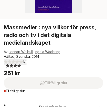
Massmedier : nya villkor för press,
radio och tv i det digitala
medielandskapet
Av
Lennart Weibull
,
Ingela Wadbring
Häftad, Svenska, 2014
(
2
)
4,0
utav 5 stjärnor. Totalt antal röster:
251 kr
Tillfälligt slut
Tillfälligt slut