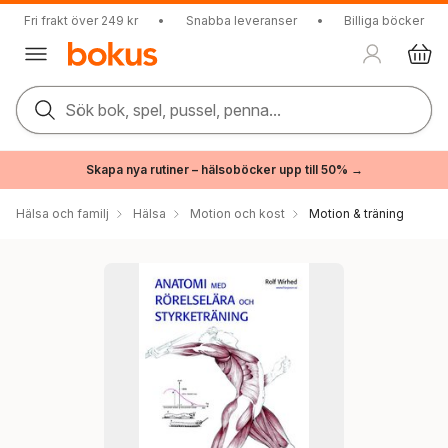
Fri frakt över 249 kr
•
Snabba leveranser
•
Billiga böcker
Sök bok, spel, pussel, penna...
Skapa nya rutiner – hälsoböcker upp till 50% →
Hälsa och familj
Hälsa
Motion och kost
Motion & träning