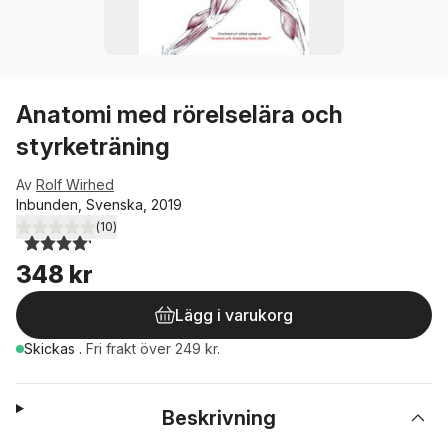
Anatomi med rörelselära och
styrketräning
Av
Rolf Wirhed
Inbunden, Svenska, 2019
(
10
)
4,2
utav 5 stjärnor. Totalt antal röster:
348 kr
Lägg i varukorg
Skickas
.
Fri frakt över 249 kr.
Beskrivning