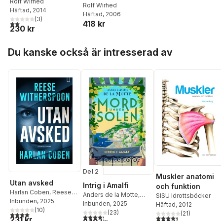
Rolf Wirhed
Motion
Rolf Wirhed
Häftad
, 2014
Häftad
, 2006
(
3
)
418 kr
2,0
utav 5 stjärnor. Totalt antal röster:
230 kr
Hoppa över listan
Du kanske också är intresserad av
Del 2
Muskler anatomi
Utan avsked
Intrig i Amalfi
och funktion
Harlan Coben
,
Reese
Anders de la Motte
,
SISU Idrottsböcker
Witherspoon
Inbunden
, 2025
Anette de la Motte
Inbunden
, 2025
Häftad
, 2012
(
10
)
(
23
)
(
21
)
4,0
utav 5 stjärnor. Totalt antal röster:
4,3
utav 5 stjärnor. Totalt antal röster:
4,4
utav 5 stjärnor. Tota
231 kr