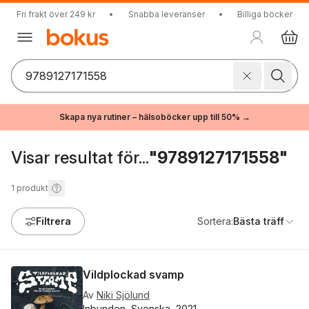
Fri frakt över 249 kr
•
Snabba leveranser
•
Billiga böcker
Skapa nya rutiner – hälsoböcker upp till 50% →
Visar resultat för...
"9789127171558"
1
produkt
Filtrera
Sortera:
Bästa träff
Vildplockad svamp
Av
Niki Sjölund
Inbunden, Svenska, 2021