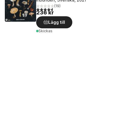
(
19
)
4,6
utav 5 stjärnor. Totalt antal röster:
236 kr
Lägg till
Skickas