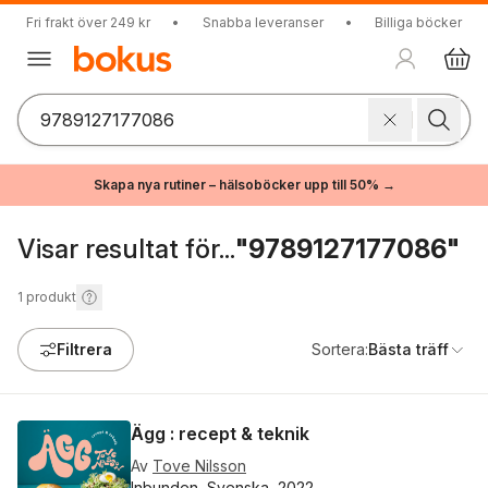
Fri frakt över 249 kr
•
Snabba leveranser
•
Billiga böcker
Skapa nya rutiner – hälsoböcker upp till 50% →
Visar resultat för...
"9789127177086"
1
produkt
Filtrera
Sortera:
Bästa träff
Ägg : recept & teknik
Av
Tove Nilsson
Inbunden, Svenska, 2022