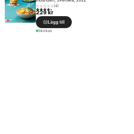
(
4
)
4,3
utav 5 stjärnor. Totalt antal röster:
229 kr
Lägg till
Skickas