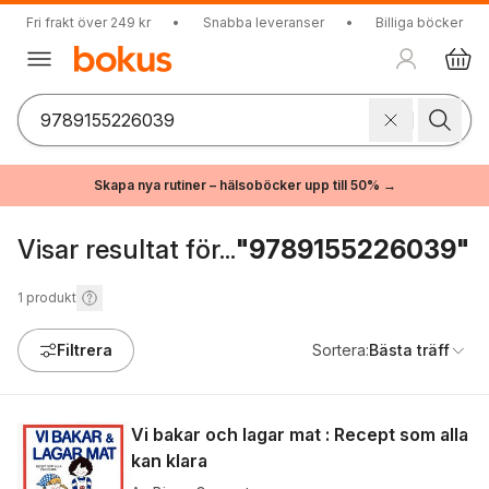
Fri frakt över 249 kr
•
Snabba leveranser
•
Billiga böcker
Skapa nya rutiner – hälsoböcker upp till 50% →
Visar resultat för...
"9789155226039"
1
produkt
Filtrera
Sortera:
Bästa träff
Vi bakar och lagar mat : Recept som alla
kan klara