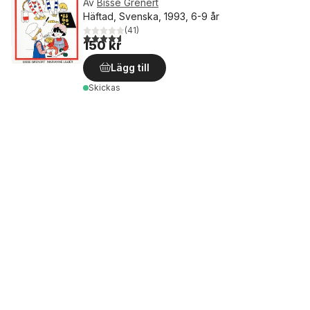
Av
Bisse Grenert
Häftad, Svenska, 1993, 6-9 år
(
41
)
4,6
utav 5 stjärnor. Totalt antal röster:
150 kr
Lägg till
Skickas