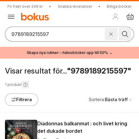
Fri frakt över 249 kr
•
Snabba leveranser
•
Billiga böcker
Skapa nya rutiner – hälsoböcker upp till 50% →
Visar resultat för...
"9789189215597"
1
produkt
Filtrera
Sortera:
Bästa träff
Diadonnas balkanmat : och livet kring
det dukade bordet