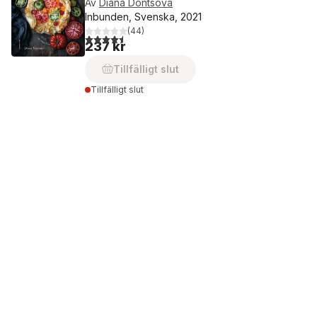
Av
Diana Dontsova
Inbunden, Svenska, 2021
(
44
)
4,5
utav 5 stjärnor. Totalt antal röster:
237 kr
Tillfälligt slut
Tillfälligt slut