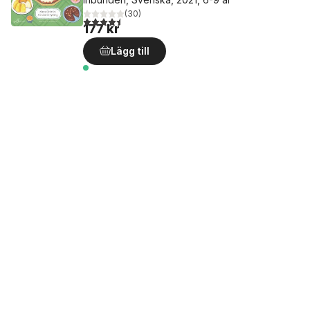
(
30
)
4,5
utav 5 stjärnor. Totalt antal röster:
177 kr
Lägg till