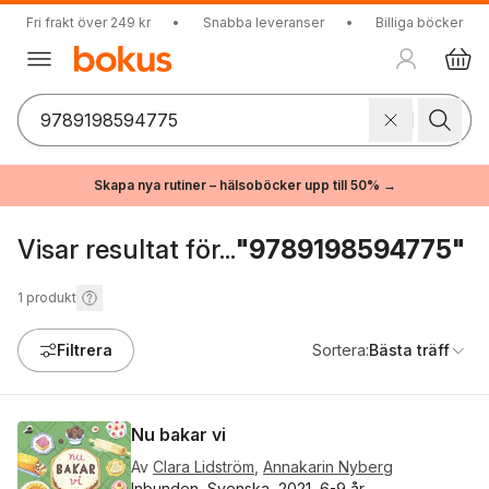
Fri frakt över 249 kr
•
Snabba leveranser
•
Billiga böcker
Skapa nya rutiner – hälsoböcker upp till 50% →
Visar resultat för...
"9789198594775"
1
produkt
Filtrera
Sortera:
Bästa träff
Nu bakar vi
Av
Clara Lidström
,
Annakarin Nyberg
Inbunden, Svenska, 2021, 6-9 år