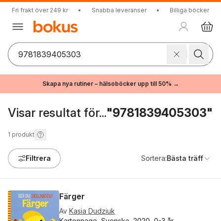
Fri frakt över 249 kr
•
Snabba leveranser
•
Billiga böcker
Skapa nya rutiner – hälsoböcker upp till 50% →
Visar resultat för...
"9781839405303"
1
produkt
Filtrera
Sortera:
Bästa träff
Färger
Av
Kasia Dudziuk
Kartonnage, Svenska, 2020, 0-3 år