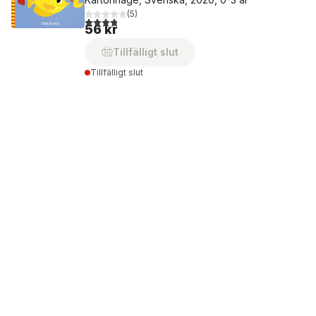
(
5
)
3,8
utav 5 stjärnor. Totalt antal röster:
56 kr
Tillfälligt slut
Tillfälligt slut