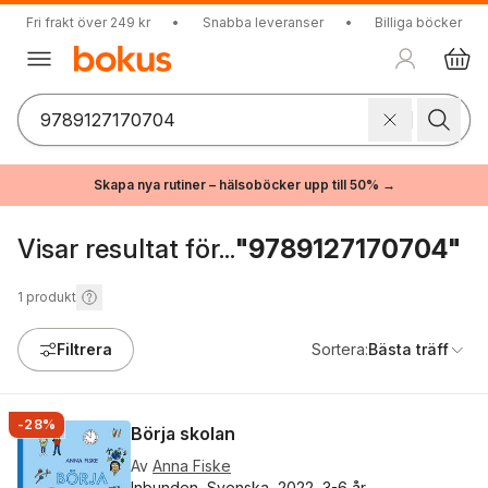
Fri frakt över 249 kr
•
Snabba leveranser
•
Billiga böcker
Skapa nya rutiner – hälsoböcker upp till 50% →
Visar resultat för...
"9789127170704"
1
produkt
Filtrera
Sortera:
Bästa träff
-28%
Börja skolan
Av
Anna Fiske
Inbunden, Svenska, 2022, 3-6 år