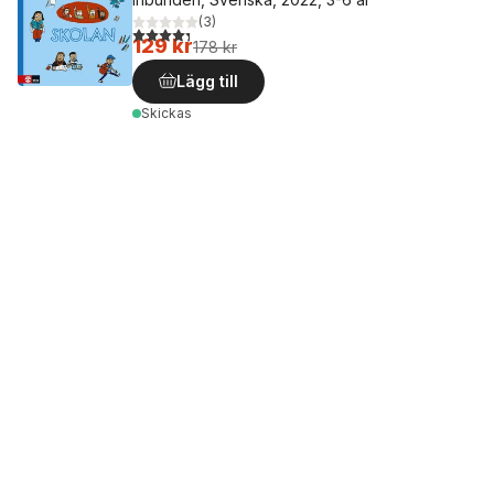
(
3
)
4,3
utav 5 stjärnor. Totalt antal röster:
129 kr
178 kr
Lägg till
Skickas