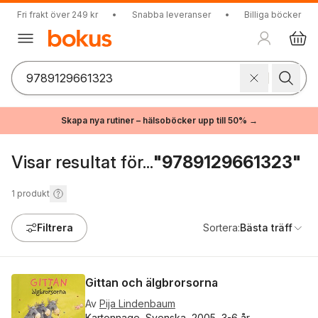
Fri frakt över 249 kr
•
Snabba leveranser
•
Billiga böcker
Skapa nya rutiner – hälsoböcker upp till 50% →
Visar resultat för...
"9789129661323"
1
produkt
Filtrera
Sortera:
Bästa träff
Gittan och älgbrorsorna
Av
Pija Lindenbaum
Kartonnage, Svenska, 2005, 3-6 år