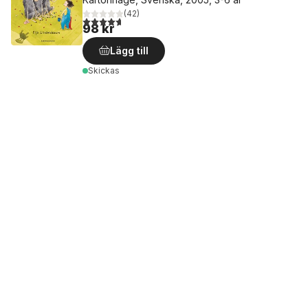
(
42
)
4,7
utav 5 stjärnor. Totalt antal röster:
98 kr
Lägg till
Skickas