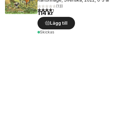
(
13
)
4,3
utav 5 stjärnor. Totalt antal röster:
114 kr
Lägg till
Skickas