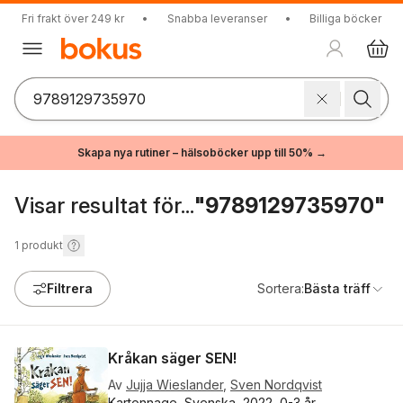
Fri frakt över 249 kr
•
Snabba leveranser
•
Billiga böcker
Skapa nya rutiner – hälsoböcker upp till 50% →
Visar resultat för...
"9789129735970"
1
produkt
Filtrera
Sortera:
Bästa träff
Kråkan säger SEN!
Av
Jujja Wieslander
,
Sven Nordqvist
Kartonnage, Svenska, 2022, 0-3 år