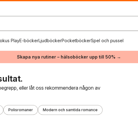
okus Play
E-böcker
Ljudböcker
Pocketböcker
Spel och pussel
Skapa nya rutiner – hälsoböcker upp till 50% →
ultat.
kbegrepp, eller låt oss rekommendera någon av
Polisromaner
Modern och samtida romance