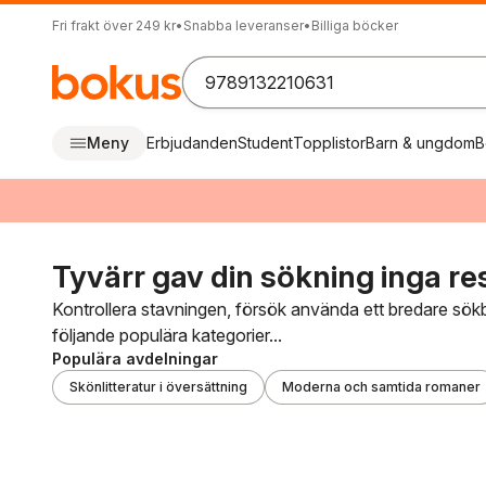
Fri frakt över 249 kr
•
Snabba leveranser
•
Billiga böcker
Meny
Erbjudanden
Student
Topplistor
Barn & ungdom
B
Tyvärr gav din sökning inga res
Kontrollera stavningen, försök använda ett bredare sö
följande populära kategorier...
Populära avdelningar
Skönlitteratur i översättning
Moderna och samtida romaner