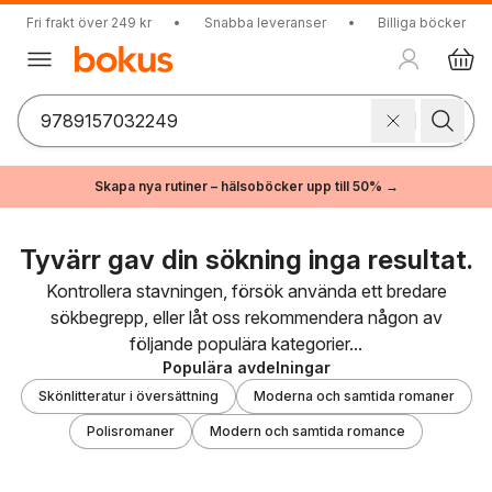
Fri frakt över 249 kr
•
Snabba leveranser
•
Billiga böcker
Skapa nya rutiner – hälsoböcker upp till 50% →
Tyvärr gav din sökning inga resultat.
Kontrollera stavningen, försök använda ett bredare
sökbegrepp, eller låt oss rekommendera någon av
följande populära kategorier...
Populära avdelningar
Skönlitteratur i översättning
Moderna och samtida romaner
Polisromaner
Modern och samtida romance