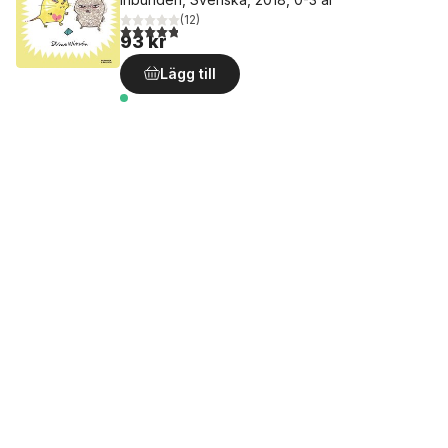
(
12
)
4,8
utav 5 stjärnor. Totalt antal röster:
93 kr
Lägg till