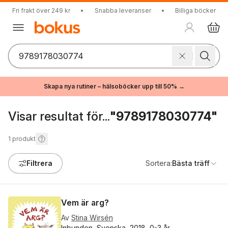
Fri frakt över 249 kr
•
Snabba leveranser
•
Billiga böcker
Skapa nya rutiner – hälsoböcker upp till 50% →
Visar resultat för...
"9789178030774"
1
produkt
Filtrera
Sortera:
Bästa träff
Vem är arg?
Av
Stina Wirsén
Inbunden, Svenska, 2018, 0-3 år