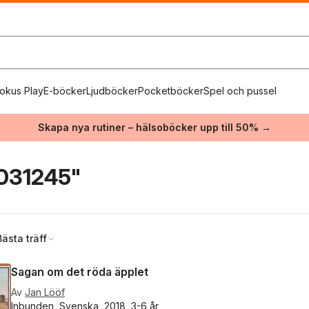
okus Play
E-böcker
Ljudböcker
Pocketböcker
Spel och pussel
Skapa nya rutiner – hälsoböcker upp till 50% →
031245"
Bästa träff
Sagan om det röda äpplet
Av
Jan Lööf
Inbunden, Svenska, 2018, 3-6 år