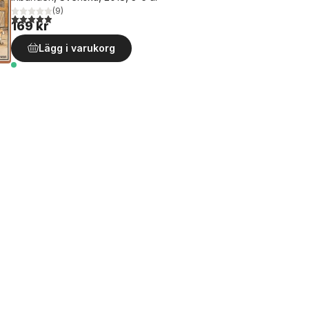
(
9
)
4,9
utav 5 stjärnor. Totalt antal röster:
169 kr
Lägg i varukorg