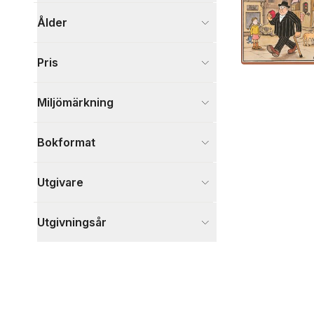
Visa fler
Ålder
Visa fler
Pris
Miljömärkning
Bokformat
Utgivare
Utgivningsår