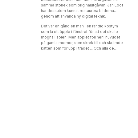
samma storlek som originalutgåvan. Jan Lööf
har dessutom kunnat restaurera bilderna
genom att använda ny digital teknik.
Det var en gång en man i en randig kostym
som la ett äpple i fönstret för att det skulle
mogna i solen. Men äpplet föll ner i huvudet
på gamla mormor, som skrek till och skrämde
katten som for upp i trädet ... Och alla de
saker som sedan hände ska vi inte berätta
om här, men ni kan vara säkra på att det röda
äpplet hinner ställa till med en hel del trassel i
den lilla staden. Jan Lööfs genialt enkla
berättelse har över 40 år på nacken, men
som alla riktiga mästerverk är den tidlös.