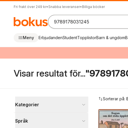
Fri frakt över 249 kr
•
Snabba leveranser
•
Billiga böcker
Meny
Erbjudanden
Student
Topplistor
Barn & ungdom
B
Visar resultat för...
"9789178
Hoppa över filtreringsmeny
Sorterar på:
Kategorier
Böcker
Språk
Barn och ungdom
1