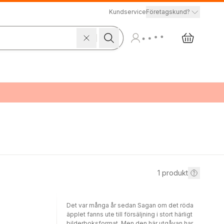
Kundservice
Företagskund?
1
produkt
Det var många år sedan Sagan om det röda
äpplet fanns ute till försäljning i stort härligt
bilderboksformat. Men den här utgåvan har