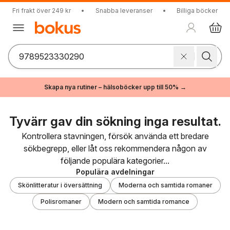
Fri frakt över 249 kr
•
Snabba leveranser
•
Billiga böcker
Skapa nya rutiner – hälsoböcker upp till 50% →
Tyvärr gav din sökning inga resultat.
Kontrollera stavningen, försök använda ett bredare
sökbegrepp, eller låt oss rekommendera någon av
följande populära kategorier...
Populära avdelningar
Skönlitteratur i översättning
Moderna och samtida romaner
Polisromaner
Modern och samtida romance