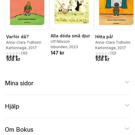
Christina Lindén
,
Arne
Lindgren
,
Jan Malm
,
Kari Nielsen
,
Ulf
Nilsson
,
Ulrika
Ottander
,
Thomas
Sandström
,
Karin
Schenck-Gustafsson
,
Alla döda små djur
Varför då?
Hitta på!
Olof Semb
,
Malin Sund
,
Ulf Nilsson
Anna-Clara Tidholm
Anna-Clara Tidholm
Anders Thurin
,
Sigvard
Inbunden
, 2023
Kartonnage
, 2017
Kartonnage
, 2017
Åkerman
147 kr
(
10
)
(
12
)
3,8
utav 5 stjärnor. Totalt antal röster:
4,3
utav 5 stjärnor. Tota
108 kr
108 kr
Mina sidor
Hjälp
Om Bokus