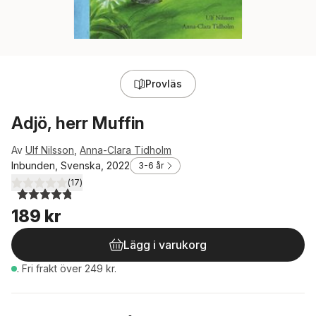
Provläs
Adjö, herr Muffin
Av
Ulf Nilsson
,
Anna-Clara Tidholm
Inbunden, Svenska, 2022
3-6 år
(
17
)
4,8
utav 5 stjärnor. Totalt antal röster:
189 kr
Lägg i varukorg
.
Fri frakt över 249 kr.