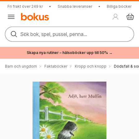
Fri frakt över 249 kr
•
Snabba leveranser
•
Billiga böcker
Sök bok, spel, pussel, penna...
Skapa nya rutiner – hälsoböcker upp till 50% →
Barn och ungdom
Faktaböcker
Kropp och knopp
Dödsfall & so