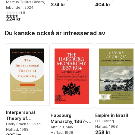
Marcus Tullius Cicero
,
374 kr
404 kr
Lucius Annaeus Seneca
Inbunden
, 2024
(
1
)
4,0
utav 5 stjärnor. Totalt antal röster:
224 kr
Hoppa över listan
Du kanske också är intresserad av
Interpersonal
Hapsburg
Empire in Brazil
Theory of
Monarchy, 1867-
C H Haring
Psychiatry
Harry Stack Sullivan
Häftad
, 1968
1914
Arthur J. May
Häftad
, 1968
258 kr
Häftad
, 1968