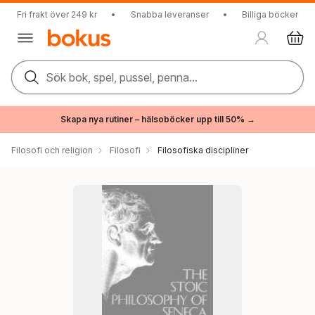
Fri frakt över 249 kr
•
Snabba leveranser
•
Billiga böcker
Sök bok, spel, pussel, penna...
Skapa nya rutiner – hälsoböcker upp till 50% →
Filosofi och religion
Filosofi
Filosofiska discipliner