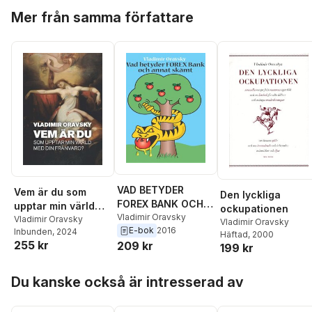
Hoppa över listan
Mer från samma författare
VAD BETYDER
Vem är du som
Den lyckliga
FOREX BANK OCH
upptar min värld
ockupationen
ANNAT SKÄMT
Vladimir Oravsky
med din frånvaro?
Vladimir Oravsky
Vladimir Oravsky
E-bok
2016
Inbunden
, 2024
Häftad
, 2000
255 kr
209 kr
199 kr
Hoppa över listan
Du kanske också är intresserad av