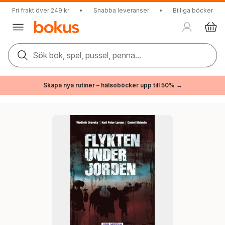
Fri frakt över 249 kr
•
Snabba leveranser
•
Billiga böcker
Sök bok, spel, pussel, penna...
Skapa nya rutiner – hälsoböcker upp till 50% →