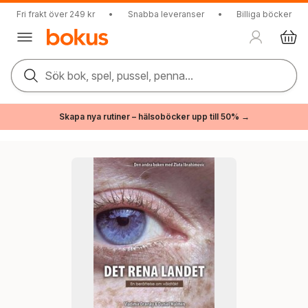
Fri frakt över 249 kr
•
Snabba leveranser
•
Billiga böcker
Sök bok, spel, pussel, penna...
Skapa nya rutiner – hälsoböcker upp till 50% →