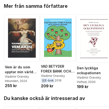
Hoppa över listan
Mer från samma författare
VAD BETYDER
Vem är du som
Den lyckliga
FOREX BANK OCH
upptar min värld
ockupationen
ANNAT SKÄMT
Vladimir Oravsky
med din frånvaro?
Vladimir Oravsky
Vladimir Oravsky
E-bok
2016
Inbunden
, 2024
Häftad
, 2000
255 kr
209 kr
199 kr
Hoppa över listan
Du kanske också är intresserad av