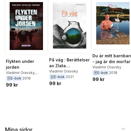
Du är mitt barnbar
På väg : Berättelser
Flykten under
- jag är din morfar
av Zlata
jorden
Vladimir Oravsky
Ibrahimovic
Vladimir Oravsky
E-bok
2018
Vladimir Oravsky
,
E-bok
2021
Daniel Malmén
,
Kurt
E-bok
2019
99 kr
99 kr
Peter Larsen
99 kr
Mina sidor