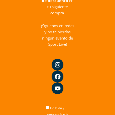
de descuento
en
tu siguiente
compra.
¡Síguenos en redes
y no te pierdas
ningún evento de
Sport Live!
I
F
Y
n
a
o
s
c
u
t
e
t
a
b
u
g
o
b
r
o
e
a
k
m
He leído y
comprendido la