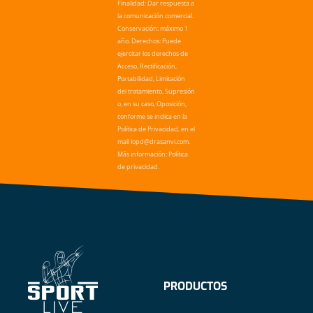
Finalidad: Dar respuesta a
la comunicación comercial.
Conservación: máximo 1
año. Derechos: Puede
ejercitar los derechos de
Acceso, Rectificación,
Portabilidad, Limitación
del tratamiento, Supresión
o, en su caso, Oposición,
conforme se indica en la
Política de Privacidad, en el
mail lopd@drasanvi.com.
Más información: Política
de privacidad.
PRODUCTOS