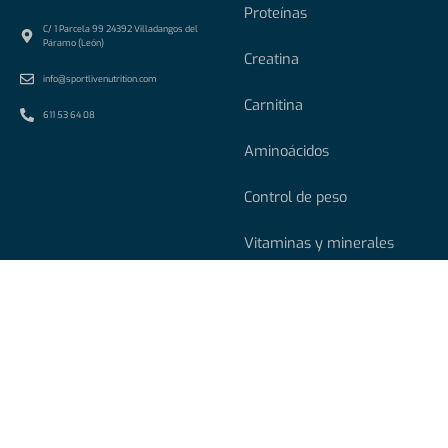
Proteínas
C/ 1 Parcela 99 24392 Villadangos del
Páramo (León)
Creatina
info@sportlivenutrition.com
Carnitina
611 53 64 08
Aminoácidos
Control de peso
Vitaminas y minerales
Esenciales
Alimentación