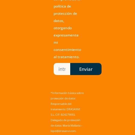
política de
protección de
datos
,
otorgando
expresamente
mi
consentimiento
al tratamiento.
Enviar
*Información básica sobre
protección de datos
Responsable del
tratamiento: DRASANVI
S.L. CIF: B24279093.
Delegado de protección
de datos: María Mallada –
lopd@drasanvi.com.