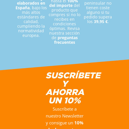
hasta el
100%
elaborados en
peninsular no
del importe
del
España
, bajo los
tienen coste
producto que
más altos
alguno si tu
compres si no lo
estándares de
pedido supera
recibes en
calidad,
los
39,95 €
.
condiciones
cumpliendo la
óptimas. Revisa
normatividad
nuestra sección
europea.
de
preguntas
frecuentes
SUSCRÍBETE
Y
AHORRA
UN 10%
Suscríbete a
nuestro Newsletter
y consigue un
10%