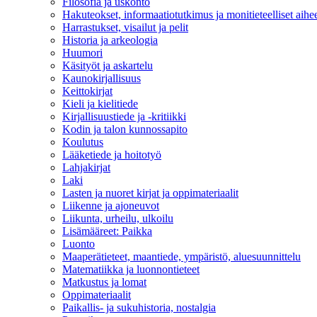
Filosofia ja uskonto
Hakuteokset, informaatiotutkimus ja monitieteelliset aihe
Harrastukset, visailut ja pelit
Historia ja arkeologia
Huumori
Käsityöt ja askartelu
Kaunokirjallisuus
Keittokirjat
Kieli ja kielitiede
Kirjallisuustiede ja -kritiikki
Kodin ja talon kunnossapito
Koulutus
Lääketiede ja hoitotyö
Lahjakirjat
Laki
Lasten ja nuoret kirjat ja oppimateriaalit
Liikenne ja ajoneuvot
Liikunta, urheilu, ulkoilu
Lisämääreet: Paikka
Luonto
Maaperätieteet, maantiede, ympäristö, aluesuunnittelu
Matematiikka ja luonnontieteet
Matkustus ja lomat
Oppimateriaalit
Paikallis- ja sukuhistoria, nostalgia