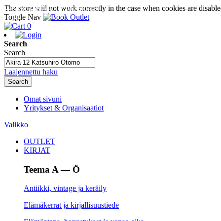
The store will not work correctly in the case when cookies are disable
SEURAA TILAUSTASI
Toggle Nav
0
Search
Search
Laajennettu haku
Search
Omat sivuni
Yritykset & Organisaatiot
Valikko
OUTLET
KIRJAT
Teema A — Ö
Antiikki, vintage ja keräily
Elämäkerrat ja kirjallisuustiede