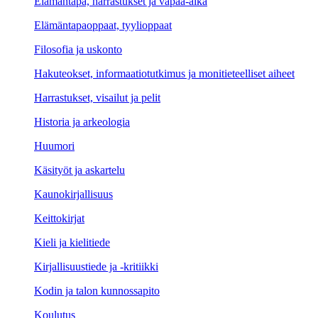
Elämäntapa, harrastukset ja vapaa-aika
Elämäntapaoppaat, tyylioppaat
Filosofia ja uskonto
Hakuteokset, informaatiotutkimus ja monitieteelliset aiheet
Harrastukset, visailut ja pelit
Historia ja arkeologia
Huumori
Käsityöt ja askartelu
Kaunokirjallisuus
Keittokirjat
Kieli ja kielitiede
Kirjallisuustiede ja -kritiikki
Kodin ja talon kunnossapito
Koulutus