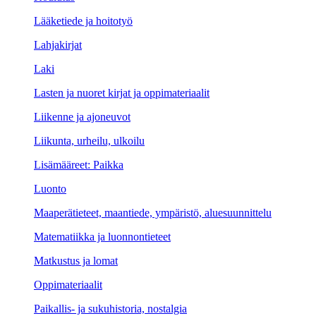
Lääketiede ja hoitotyö
Lahjakirjat
Laki
Lasten ja nuoret kirjat ja oppimateriaalit
Liikenne ja ajoneuvot
Liikunta, urheilu, ulkoilu
Lisämääreet: Paikka
Luonto
Maaperätieteet, maantiede, ympäristö, aluesuunnittelu
Matematiikka ja luonnontieteet
Matkustus ja lomat
Oppimateriaalit
Paikallis- ja sukuhistoria, nostalgia