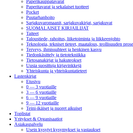
Paperikauppatavarat
Paperitavarat ja sekalaiset tuotteet
Pocket
Puutarhanhoito
Sarjakuvaromaanit, sarjakuvakirjat, sarjakuvat
SUOMALAISET KIRJAILIJAT
Taiteet
Taloustiede, rahoitus, liiketoiminta ja liikkeenjohto
Teknologia, tekniset tieteet, maatalous, teollisuuden prose
Terveys, ihmissuhteet ja henkinen kasvu
Tiedonkäsittely ja tietotekniikka
Tietosanakirjat ja hakuteokset
Uusia suosittuja kirjavinkkejä
Yhteiskunta ja yhteiskuntatieteet
Lastenkirjat
Etusivu
0 — 3 vuotiaille
3 — 6 vuotiaille
6 — 9 vuotiaille
9 — 12 vuotiaille
Teini-ikäiset ja nuoret aikuiset
Toplistat
Yritykset & Organisaatiot
Asiakaspalvelu
Usein kysytyt kysymykset ja vastaukset