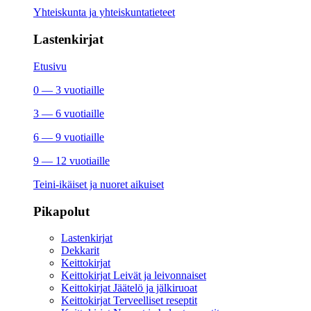
Yhteiskunta ja yhteiskuntatieteet
Lastenkirjat
Etusivu
0 — 3 vuotiaille
3 — 6 vuotiaille
6 — 9 vuotiaille
9 — 12 vuotiaille
Teini-ikäiset ja nuoret aikuiset
Pikapolut
Lastenkirjat
Dekkarit
Keittokirjat
Keittokirjat Leivät ja leivonnaiset
Keittokirjat Jäätelö ja jälkiruoat
Keittokirjat Terveelliset reseptit