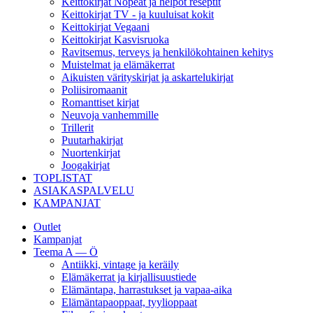
Keittokirjat Nopeat ja helpot reseptit
Keittokirjat TV - ja kuuluisat kokit
Keittokirjat Vegaani
Keittokirjat Kasvisruoka
Ravitsemus, terveys ja henkilökohtainen kehitys
Muistelmat ja elämäkerrat
Aikuisten värityskirjat ja askartelukirjat
Poliisiromaanit
Romanttiset kirjat
Neuvoja vanhemmille
Trillerit
Puutarhakirjat
Nuortenkirjat
Joogakirjat
TOPLISTAT
ASIAKASPALVELU
KAMPANJAT
Outlet
Kampanjat
Teema A — Ö
Antiikki, vintage ja keräily
Elämäkerrat ja kirjallisuustiede
Elämäntapa, harrastukset ja vapaa-aika
Elämäntapaoppaat, tyylioppaat