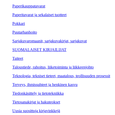
Paperikauppatavarat
Paperitavarat ja sekalaiset tuotteet
Pokkari
Puutarhanhoito
Sarjakuvaromaanit, sarjakuvakirjat, sarjakuvat
SUOMALAISET KIRJAILIJAT
Taiteet
Taloustiede, rahoitus, liiketoiminta ja liikkeenjohto
Teknologia, tekniset tieteet, maatalous, teollisuuden prosessit
Terveys, ihmissuhteet ja henkinen kasvu
Tiedonkäsittely ja tietotekniikka
Tietosanakirjat ja hakuteokset
Uusia suosittuja kirjavinkkejä