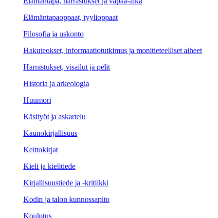
Elämäntapa, harrastukset ja vapaa-aika
Elämäntapaoppaat, tyylioppaat
Filosofia ja uskonto
Hakuteokset, informaatiotutkimus ja monitieteelliset aiheet
Harrastukset, visailut ja pelit
Historia ja arkeologia
Huumori
Käsityöt ja askartelu
Kaunokirjallisuus
Keittokirjat
Kieli ja kielitiede
Kirjallisuustiede ja -kritiikki
Kodin ja talon kunnossapito
Koulutus