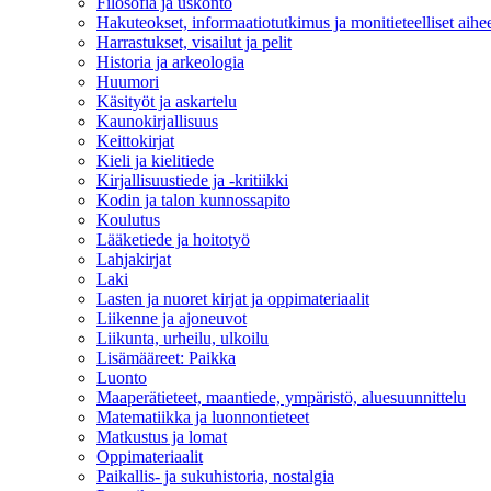
Filosofia ja uskonto
Hakuteokset, informaatiotutkimus ja monitieteelliset aihe
Harrastukset, visailut ja pelit
Historia ja arkeologia
Huumori
Käsityöt ja askartelu
Kaunokirjallisuus
Keittokirjat
Kieli ja kielitiede
Kirjallisuustiede ja -kritiikki
Kodin ja talon kunnossapito
Koulutus
Lääketiede ja hoitotyö
Lahjakirjat
Laki
Lasten ja nuoret kirjat ja oppimateriaalit
Liikenne ja ajoneuvot
Liikunta, urheilu, ulkoilu
Lisämääreet: Paikka
Luonto
Maaperätieteet, maantiede, ympäristö, aluesuunnittelu
Matematiikka ja luonnontieteet
Matkustus ja lomat
Oppimateriaalit
Paikallis- ja sukuhistoria, nostalgia