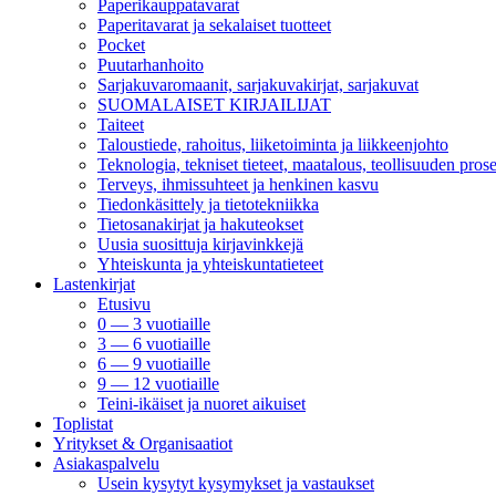
Paperikauppatavarat
Paperitavarat ja sekalaiset tuotteet
Pocket
Puutarhanhoito
Sarjakuvaromaanit, sarjakuvakirjat, sarjakuvat
SUOMALAISET KIRJAILIJAT
Taiteet
Taloustiede, rahoitus, liiketoiminta ja liikkeenjohto
Teknologia, tekniset tieteet, maatalous, teollisuuden prose
Terveys, ihmissuhteet ja henkinen kasvu
Tiedonkäsittely ja tietotekniikka
Tietosanakirjat ja hakuteokset
Uusia suosittuja kirjavinkkejä
Yhteiskunta ja yhteiskuntatieteet
Lastenkirjat
Etusivu
0 — 3 vuotiaille
3 — 6 vuotiaille
6 — 9 vuotiaille
9 — 12 vuotiaille
Teini-ikäiset ja nuoret aikuiset
Toplistat
Yritykset & Organisaatiot
Asiakaspalvelu
Usein kysytyt kysymykset ja vastaukset