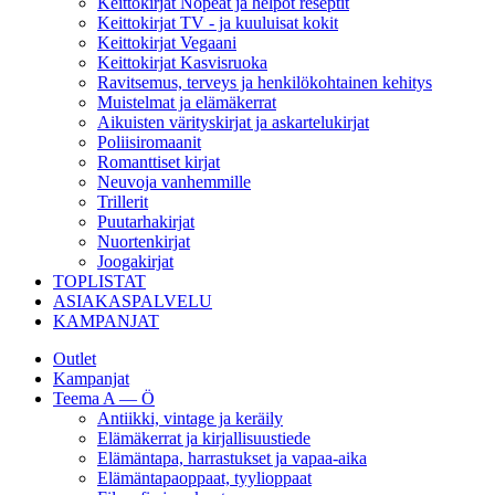
Keittokirjat Nopeat ja helpot reseptit
Keittokirjat TV - ja kuuluisat kokit
Keittokirjat Vegaani
Keittokirjat Kasvisruoka
Ravitsemus, terveys ja henkilökohtainen kehitys
Muistelmat ja elämäkerrat
Aikuisten värityskirjat ja askartelukirjat
Poliisiromaanit
Romanttiset kirjat
Neuvoja vanhemmille
Trillerit
Puutarhakirjat
Nuortenkirjat
Joogakirjat
TOPLISTAT
ASIAKASPALVELU
KAMPANJAT
Outlet
Kampanjat
Teema A — Ö
Antiikki, vintage ja keräily
Elämäkerrat ja kirjallisuustiede
Elämäntapa, harrastukset ja vapaa-aika
Elämäntapaoppaat, tyylioppaat