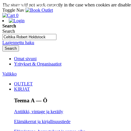
The store will not work correctly in the case when cookies are disable
SEURAA TILAUSTASI
Toggle Nav
0
Search
Search
Laajennettu haku
Search
Omat sivuni
Yritykset & Organisaatiot
Valikko
OUTLET
KIRJAT
Teema A — Ö
Antiikki, vintage ja keräily
Elämäkerrat ja kirjallisuustiede