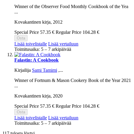
Winner of the Observer Food Monthly Cookbook of the Yea
...
Kovakantinen kirja,
2012
Special Price
57.35 €
Regular Price
104.28 €
Osta
Lisää toivelistalle
Lisää vertailuun
Toimitusaika: 5 – 7 arkipäivää
Falastin: A Cookbook
Kirjailija
Sami Tamimi
,...
Winner of Fortnum & Mason Cookery Book of the Year 2021
...
Kovakantinen kirja,
2020
Special Price
57.35 €
Regular Price
104.28 €
Osta
Lisää toivelistalle
Lisää vertailuun
Toimitusaika: 5 – 7 arkipäivää
117 tulosta löytyi.