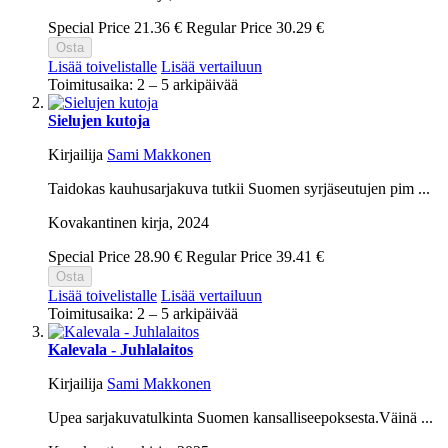
Special Price
21.36 €
Regular Price
30.29 €
Osta
Lisää toivelistalle
Lisää vertailuun
Toimitusaika: 2 – 5 arkipäivää
Sielujen kutoja
Kirjailija
Sami Makkonen
Taidokas kauhusarjakuva tutkii Suomen syrjäseutujen pim ...
Kovakantinen kirja,
2024
Special Price
28.90 €
Regular Price
39.41 €
Osta
Lisää toivelistalle
Lisää vertailuun
Toimitusaika: 2 – 5 arkipäivää
Kalevala - Juhlalaitos
Kirjailija
Sami Makkonen
Upea sarjakuvatulkinta Suomen kansalliseepoksesta.Väinä ...