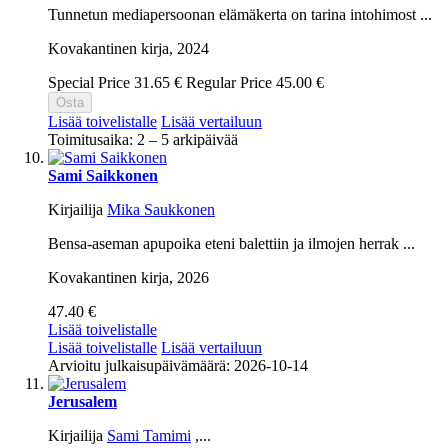
Tunnetun mediapersoonan elämäkerta on tarina intohimost ...
Kovakantinen kirja,
2024
Special Price
31.65 €
Regular Price
45.00 €
Osta
Lisää toivelistalle
Lisää vertailuun
Toimitusaika: 2 – 5 arkipäivää
Sami Saikkonen
Kirjailija
Mika Saukkonen
Bensa-aseman apupoika eteni balettiin ja ilmojen herrak ...
Kovakantinen kirja,
2026
47.40 €
Lisää toivelistalle
Lisää toivelistalle
Lisää vertailuun
Arvioitu julkaisupäivämäärä: 2026-10-14
Jerusalem
Kirjailija
Sami Tamimi
,...