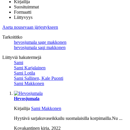
Kirjailija
Suosituimmat
Formaatti
Liittyvyys
Aseta nousevaan järjestykseen
Tarkoititko
hevosjumala sage makkonen
hevosjumala saqi makkonen
Liittyviä hakutermejä
Sami
Sami Karjalainen
Sami Lotila
Sami Sallinen, Kale Puonti
Sami Makkonen
Hevosjumala
Kirjailija
Sami Makkonen
Hyytävä sarjakuvaseikkailu suomalaisilla korpimailla.Nu ...
Kovakantinen kirja,
2022