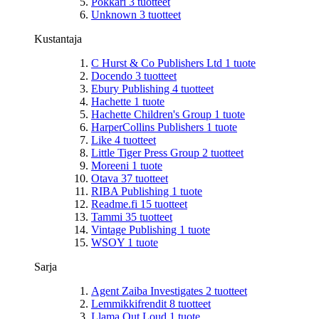
Pokkari
3
tuotteet
Unknown
3
tuotteet
Kustantaja
C Hurst & Co Publishers Ltd
1
tuote
Docendo
3
tuotteet
Ebury Publishing
4
tuotteet
Hachette
1
tuote
Hachette Children's Group
1
tuote
HarperCollins Publishers
1
tuote
Like
4
tuotteet
Little Tiger Press Group
2
tuotteet
Moreeni
1
tuote
Otava
37
tuotteet
RIBA Publishing
1
tuote
Readme.fi
15
tuotteet
Tammi
35
tuotteet
Vintage Publishing
1
tuote
WSOY
1
tuote
Sarja
Agent Zaiba Investigates
2
tuotteet
Lemmikkifrendit
8
tuotteet
Llama Out Loud
1
tuote