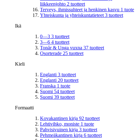
liikkeenjohto
2
tuotteet
Terveys, ihmissuhteet ja henkinen kasvu
1
tuote
Yhteiskunta ja yhteiskuntatieteet
3
tuotteet
Ikä
0—3
3
tuotteet
3—6
4
tuotteet
Tonår & Unga vuxna
37
tuotteet
Osorterade
25
tuotteet
Kieli
Englanti
3
tuotteet
Englanti
20
tuotteet
Franska
1
tuote
Suomi
54
tuotteet
Suomi
39
tuotteet
Formaatti
Kovakantinen kirja
92
tuotteet
Lehtivihko, moniste
1
tuote
Pahvisivuinen kirja
3
tuotteet
Pehmeäkantinen kirja
6
tuotteet