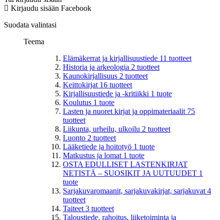
Kirjaudu sisään Facebook
Suodata valintasi
Teema
Elämäkerrat ja kirjallisuustiede
11
tuotteet
Historia ja arkeologia
2
tuotteet
Kaunokirjallisuus
2
tuotteet
Keittokirjat
16
tuotteet
Kirjallisuustiede ja -kritiikki
1
tuote
Koulutus
1
tuote
Lasten ja nuoret kirjat ja oppimateriaalit
75
tuotteet
Liikunta, urheilu, ulkoilu
2
tuotteet
Luonto
2
tuotteet
Lääketiede ja hoitotyö
1
tuote
Matkustus ja lomat
1
tuote
OSTA EDULLISET LASTENKIRJAT
NETISTÄ – SUOSIKIT JA UUTUUDET
1
tuote
Sarjakuvaromaanit, sarjakuvakirjat, sarjakuvat
4
tuotteet
Taiteet
3
tuotteet
Taloustiede, rahoitus, liiketoiminta ja