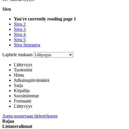
Sivu
You're currently reading page
1
Sivu
2
Sivu
3
Sivu
4
Sivu
5
Sivu
Seuraava
Lajittele mukaan
Liittyvyys
Tuotenimi
Hinta
Julkaisupäivämäärä
Sarja
Kirjailija
Suosituimmat
Formaatti
Liittyvyys
Aseta nousevaan järjestykseen
Rajaa
Listausvalinnat