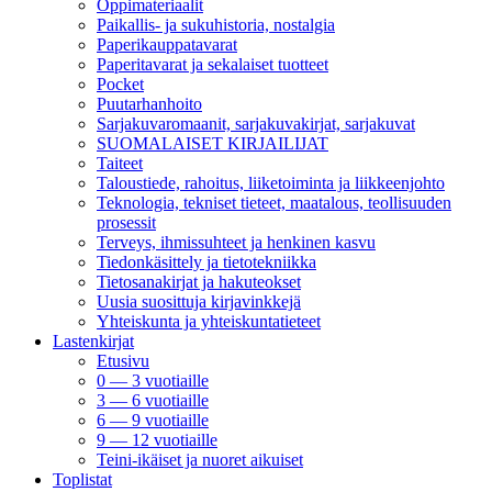
Oppimateriaalit
Paikallis- ja sukuhistoria, nostalgia
Paperikauppatavarat
Paperitavarat ja sekalaiset tuotteet
Pocket
Puutarhanhoito
Sarjakuvaromaanit, sarjakuvakirjat, sarjakuvat
SUOMALAISET KIRJAILIJAT
Taiteet
Taloustiede, rahoitus, liiketoiminta ja liikkeenjohto
Teknologia, tekniset tieteet, maatalous, teollisuuden
prosessit
Terveys, ihmissuhteet ja henkinen kasvu
Tiedonkäsittely ja tietotekniikka
Tietosanakirjat ja hakuteokset
Uusia suosittuja kirjavinkkejä
Yhteiskunta ja yhteiskuntatieteet
Lastenkirjat
Etusivu
0 — 3 vuotiaille
3 — 6 vuotiaille
6 — 9 vuotiaille
9 — 12 vuotiaille
Teini-ikäiset ja nuoret aikuiset
Toplistat