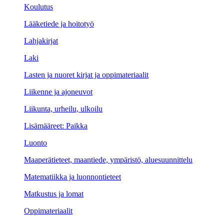
Koulutus
Lääketiede ja hoitotyö
Lahjakirjat
Laki
Lasten ja nuoret kirjat ja oppimateriaalit
Liikenne ja ajoneuvot
Liikunta, urheilu, ulkoilu
Lisämääreet: Paikka
Luonto
Maaperätieteet, maantiede, ympäristö, aluesuunnittelu
Matematiikka ja luonnontieteet
Matkustus ja lomat
Oppimateriaalit