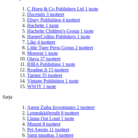
C Hurst & Co Publishers Ltd
1
tuote
Docendo
3
tuotteet
Ebury Publishing
4
tuotteet
Hachette
1
tuote
Hachette Children's Group
1
tuote
HarperCollins Publishers
1
tuote
Like
4
tuotteet
Little Tiger Press Group
2
tuotteet
Moreeni
1
tuote
Otava
37
tuotteet
RIBA Publishing
1
tuote
Readme.fi
15
tuotteet
Tammi
35
tuotteet
Vintage Publishing
1
tuote
WSOY
1
tuote
Sarja
Agent Zaiba Investigates
2
tuotteet
Lemmikkifrendit
8
tuotteet
Llama Out Loud
1
tuote
Muumi
8
tuotteet
Pet Agents
11
tuotteet
Sami muuttuu
3
tuotteet