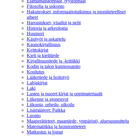
Elämäntapaoppaat, tyylioppaat
Filosofia ja uskonto
Hakuteokset, informaatiotutkimus ja monitieteelliset
aiheet
Harrastukset, visailut ja pelit
Historia ja arkeologia
Huumori
Käsityöt ja askartelu
Kaunokirjallisuus
Keittokirjat
Kieli ja kielitiede
Kirjallisuustiede ja -kritiikki
Kodin ja talon kunnossapito
Koulutus
Lääketiede ja hoitotyö
Lahjakirjat
Laki
Lasten ja nuoret kirjat ja oppimateriaalit
Liikenne ja ajoneuvot
Liikunta, urheilu, ulkoilu
Lisämääreet: Paikka
Luonto
Maaperätieteet, maantiede, ympäristö, aluesuunnittelu
Matematiikka ja luonnontieteet
Matkustus ja lomat