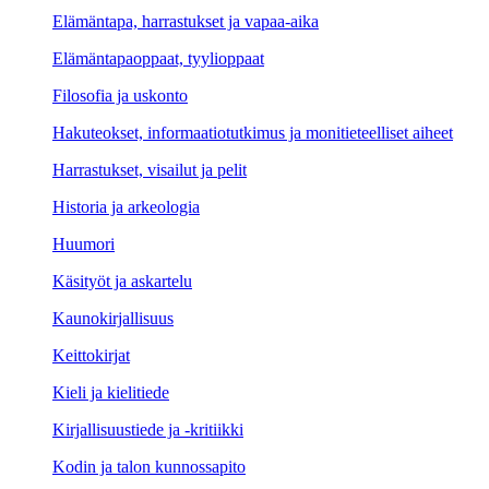
Elämäntapa, harrastukset ja vapaa-aika
Elämäntapaoppaat, tyylioppaat
Filosofia ja uskonto
Hakuteokset, informaatiotutkimus ja monitieteelliset aiheet
Harrastukset, visailut ja pelit
Historia ja arkeologia
Huumori
Käsityöt ja askartelu
Kaunokirjallisuus
Keittokirjat
Kieli ja kielitiede
Kirjallisuustiede ja -kritiikki
Kodin ja talon kunnossapito