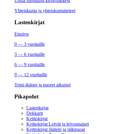
Uusia suosittuja kirjavinkkejä
Yhteiskunta ja yhteiskuntatieteet
Lastenkirjat
Etusivu
0 — 3 vuotiaille
3 — 6 vuotiaille
6 — 9 vuotiaille
9 — 12 vuotiaille
Teini-ikäiset ja nuoret aikuiset
Pikapolut
Lastenkirjat
Dekkarit
Keittokirjat
Keittokirjat Leivät ja leivonnaiset
Keittokirjat Jäätelö ja jälkiruoat