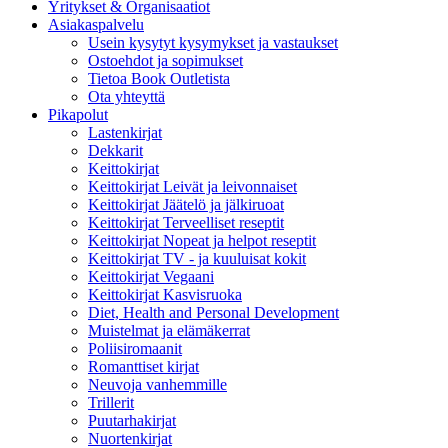
Yritykset & Organisaatiot
Asiakaspalvelu
Usein kysytyt kysymykset ja vastaukset
Ostoehdot ja sopimukset
Tietoa Book Outletista
Ota yhteyttä
Pikapolut
Lastenkirjat
Dekkarit
Keittokirjat
Keittokirjat Leivät ja leivonnaiset
Keittokirjat Jäätelö ja jälkiruoat
Keittokirjat Terveelliset reseptit
Keittokirjat Nopeat ja helpot reseptit
Keittokirjat TV - ja kuuluisat kokit
Keittokirjat Vegaani
Keittokirjat Kasvisruoka
Diet, Health and Personal Development
Muistelmat ja elämäkerrat
Poliisiromaanit
Romanttiset kirjat
Neuvoja vanhemmille
Trillerit
Puutarhakirjat
Nuortenkirjat