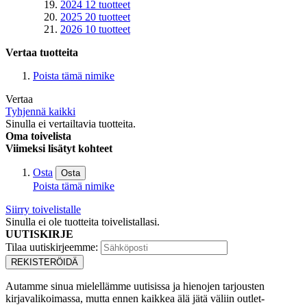
2024
12
tuotteet
2025
20
tuotteet
2026
10
tuotteet
Vertaa tuotteita
Poista tämä nimike
Vertaa
Tyhjennä kaikki
Sinulla ei vertailtavia tuotteita.
Oma toivelista
Viimeksi lisätyt kohteet
Osta
Osta
Poista tämä nimike
Siirry toivelistalle
Sinulla ei ole tuotteita toivelistallasi.
UUTISKIRJE
Tilaa uutiskirjeemme:
REKISTERÖIDÄ
Autamme sinua mielellämme uutisissa ja hienojen tarjousten
kirjavalikoimassa, mutta ennen kaikkea älä jätä väliin outlet-