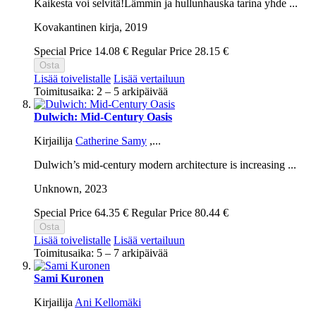
Kaikesta voi selvitä!Lämmin ja hullunhauska tarina yhde ...
Kovakantinen kirja,
2019
Special Price
14.08 €
Regular Price
28.15 €
Osta
Lisää toivelistalle
Lisää vertailuun
Toimitusaika: 2 – 5 arkipäivää
Dulwich: Mid-Century Oasis
Kirjailija
Catherine Samy
,...
Dulwich’s mid-century modern architecture is increasing ...
Unknown,
2023
Special Price
64.35 €
Regular Price
80.44 €
Osta
Lisää toivelistalle
Lisää vertailuun
Toimitusaika: 5 – 7 arkipäivää
Sami Kuronen
Kirjailija
Ani Kellomäki