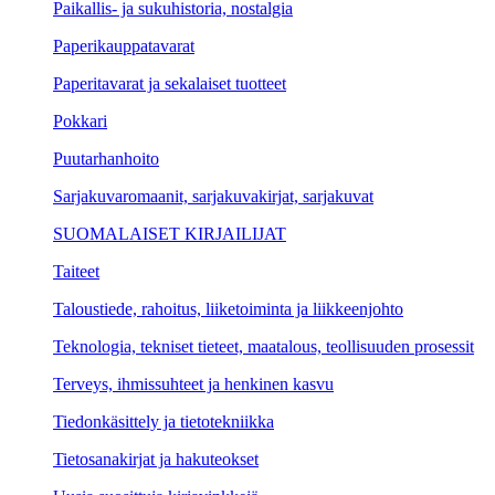
Paikallis- ja sukuhistoria, nostalgia
Paperikauppatavarat
Paperitavarat ja sekalaiset tuotteet
Pokkari
Puutarhanhoito
Sarjakuvaromaanit, sarjakuvakirjat, sarjakuvat
SUOMALAISET KIRJAILIJAT
Taiteet
Taloustiede, rahoitus, liiketoiminta ja liikkeenjohto
Teknologia, tekniset tieteet, maatalous, teollisuuden prosessit
Terveys, ihmissuhteet ja henkinen kasvu
Tiedonkäsittely ja tietotekniikka
Tietosanakirjat ja hakuteokset