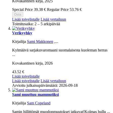
Kovakantinen kirja,
2025
Special Price
39.38 €
Regular Price
53.76 €
Osta
Lisää toivelistalle
Lisää vertailuun
Toimitusaika: 2 – 5 arkipäivää
Verikyyhky
Kirjailija
Sami Makkonen
,...
Kylmäävä sarjakuvaromaani suomalaisesta kuoleman herras
...
Kovakantinen kirja,
2026
43.52 €
Lisää toivelistalle
Lisää toivelistalle
Lisää vertailuun
Arvioitu julkaisupäivämäärä: 2026-09-18
Sami muuttuu mammutiksi
Kirjailija
Sam Copeland
Samin hillittömät muodonmuutokset jatkuvat!Kolmas hullu ...