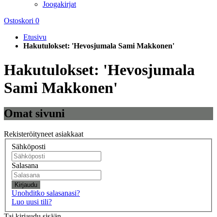
Joogakirjat
Ostoskori
0
Etusivu
Hakutulokset: 'Hevosjumala Sami Makkonen'
Hakutulokset: 'Hevosjumala
Sami Makkonen'
Omat sivuni
Rekisteröityneet asiakkaat
Sähköposti
Salasana
Kirjaudu
Unohditko salasanasi?
Luo uusi tili?
Tai kirjaudu sisään