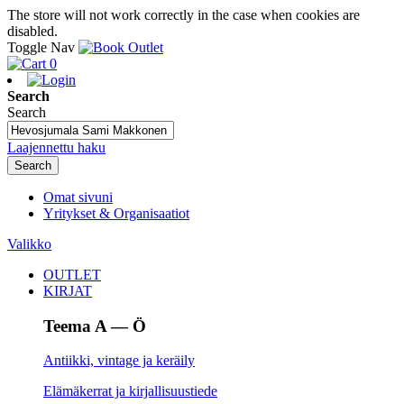
The store will not work correctly in the case when cookies are
disabled.
Toggle Nav
0
Search
Search
Laajennettu haku
Search
Omat sivuni
Yritykset & Organisaatiot
Valikko
OUTLET
KIRJAT
Teema A — Ö
Antiikki, vintage ja keräily
Elämäkerrat ja kirjallisuustiede