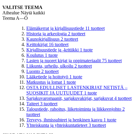
VALITSE TEEMA
Aihealue
Näytä kaikki
Teema A—Ö
Elämäkerrat ja kirjallisuustiede
11
tuotteet
Historia ja arkeologia
2
tuotteet
Kaunokirjallisuus
2
tuotteet
Keittokirjat
16
tuotteet
Kirjallisuustiede ja -kritiikki
1
tuote
Koulutus
1
tuote
Lasten ja nuoret kirjat ja oppimateriaalit
75
tuotteet
Liikunta, urheilu, ulkoilu
2
tuotteet
Luonto
2
tuotteet
Lääketiede ja hoitotyö
1
tuote
Matkustus ja lomat
1
tuote
OSTA EDULLISET LASTENKIRJAT NETISTÄ –
SUOSIKIT JA UUTUUDET
1
tuote
Sarjakuvaromaanit, sarjakuvakirjat, sarjakuvat
4
tuotteet
Taiteet
3
tuotteet
Taloustiede, rahoitus, liiketoiminta ja liikkeenjohto
2
tuotteet
Terveys, ihmissuhteet ja henkinen kasvu
1
tuote
Yhteiskunta ja yhteiskuntatieteet
3
tuotteet