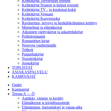
Keittokirjat Terveelliset reseptit
Keittokirjat Nopeat ja helpot reseptit
Keittokirjat TV - ja kuuluisat kokit
Keittokirjat Vegaani
Keittokirjat Kasvisruoka
Ravitsemus, terveys ja henkilökohtainen kehitys
Muistelmat ja elämäkerrat
Aikuisten värityskirjat ja askartelukirjat
Poliisiromaanit
Romanttiset kirjat
Neuvoja vanhemmille
Trillerit
Puutarhakirjat
Nuortenkirjat
Joogakirjat
TOPLISTAT
ASIAKASPALVELU
KAMPANJAT
Outlet
Kampanjat
Teema A — Ö
Antiikki, vintage ja keräily
Elämäkerrat ja kirjallisuustiede
Elämäntapa, harrastukset ja vapaa-aika