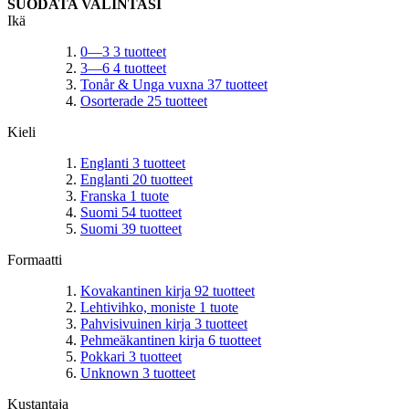
SUODATA VALINTASI
Ikä
0—3
3
tuotteet
3—6
4
tuotteet
Tonår & Unga vuxna
37
tuotteet
Osorterade
25
tuotteet
Kieli
Englanti
3
tuotteet
Englanti
20
tuotteet
Franska
1
tuote
Suomi
54
tuotteet
Suomi
39
tuotteet
Formaatti
Kovakantinen kirja
92
tuotteet
Lehtivihko, moniste
1
tuote
Pahvisivuinen kirja
3
tuotteet
Pehmeäkantinen kirja
6
tuotteet
Pokkari
3
tuotteet
Unknown
3
tuotteet
Kustantaja