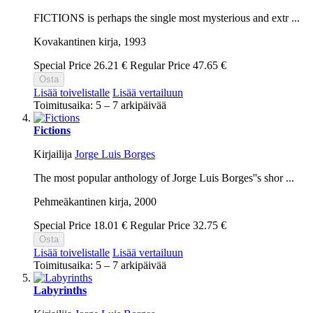
FICTIONS is perhaps the single most mysterious and extr ...
Kovakantinen kirja,
1993
Special Price
26.21 €
Regular Price
47.65 €
Osta
Lisää toivelistalle
Lisää vertailuun
Toimitusaika: 5 – 7 arkipäivää
Fictions
Kirjailija
Jorge Luis Borges
The most popular anthology of Jorge Luis Borges''s shor ...
Pehmeäkantinen kirja,
2000
Special Price
18.01 €
Regular Price
32.75 €
Osta
Lisää toivelistalle
Lisää vertailuun
Toimitusaika: 5 – 7 arkipäivää
Labyrinths