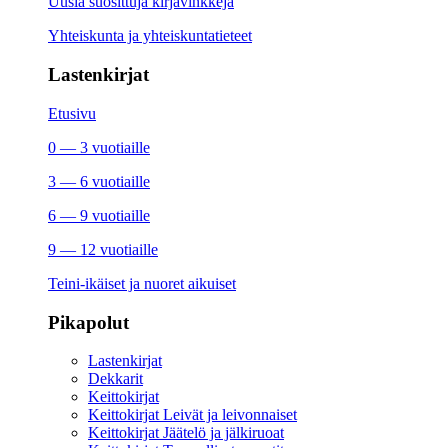
Uusia suosittuja kirjavinkkejä
Yhteiskunta ja yhteiskuntatieteet
Lastenkirjat
Etusivu
0 — 3 vuotiaille
3 — 6 vuotiaille
6 — 9 vuotiaille
9 — 12 vuotiaille
Teini-ikäiset ja nuoret aikuiset
Pikapolut
Lastenkirjat
Dekkarit
Keittokirjat
Keittokirjat Leivät ja leivonnaiset
Keittokirjat Jäätelö ja jälkiruoat