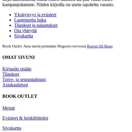
kampanjoitamme. Niiden kirjoilla on usein rajoitettu varasto.
Yksityisyys ja evästeet
Laajennettu haku
Tilaukset ja palautukset
Ota yhteyttä
Sivukartta
Book Outlet
Auta meitä pitämään Magento terveenä
Report All Bugs
OMAT SIVUNI
Kirjaudu sisään
Tilaukset
Toive- ja seurantalistasi
Asiakastietosi
BOOK OUTLET
Meistä
Evästeet & henkilötiedot
Sivukartta