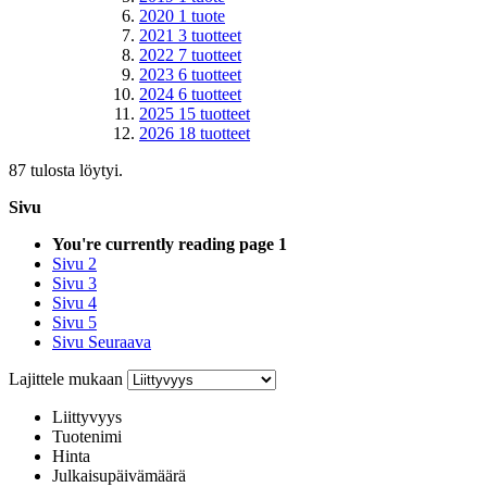
2020
1
tuote
2021
3
tuotteet
2022
7
tuotteet
2023
6
tuotteet
2024
6
tuotteet
2025
15
tuotteet
2026
18
tuotteet
87 tulosta löytyi.
Sivu
You're currently reading page
1
Sivu
2
Sivu
3
Sivu
4
Sivu
5
Sivu
Seuraava
Lajittele mukaan
Liittyvyys
Tuotenimi
Hinta
Julkaisupäivämäärä