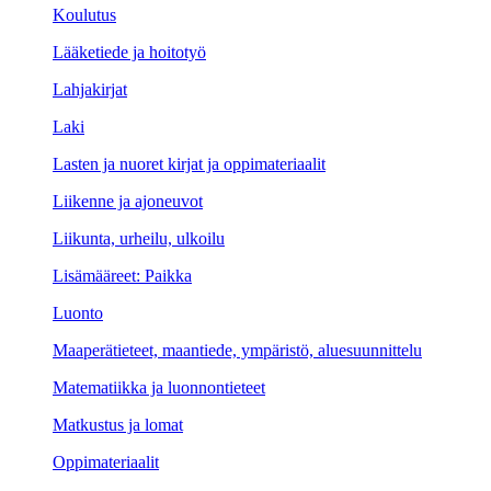
Koulutus
Lääketiede ja hoitotyö
Lahjakirjat
Laki
Lasten ja nuoret kirjat ja oppimateriaalit
Liikenne ja ajoneuvot
Liikunta, urheilu, ulkoilu
Lisämääreet: Paikka
Luonto
Maaperätieteet, maantiede, ympäristö, aluesuunnittelu
Matematiikka ja luonnontieteet
Matkustus ja lomat
Oppimateriaalit