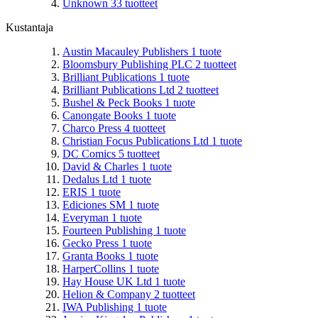
Unknown
33
tuotteet
Kustantaja
Austin Macauley Publishers
1
tuote
Bloomsbury Publishing PLC
2
tuotteet
Brilliant Publications
1
tuote
Brilliant Publications Ltd
2
tuotteet
Bushel & Peck Books
1
tuote
Canongate Books
1
tuote
Charco Press
4
tuotteet
Christian Focus Publications Ltd
1
tuote
DC Comics
5
tuotteet
David & Charles
1
tuote
Dedalus Ltd
1
tuote
ERIS
1
tuote
Ediciones SM
1
tuote
Everyman
1
tuote
Fourteen Publishing
1
tuote
Gecko Press
1
tuote
Granta Books
1
tuote
HarperCollins
1
tuote
Hay House UK Ltd
1
tuote
Helion & Company
2
tuotteet
IWA Publishing
1
tuote