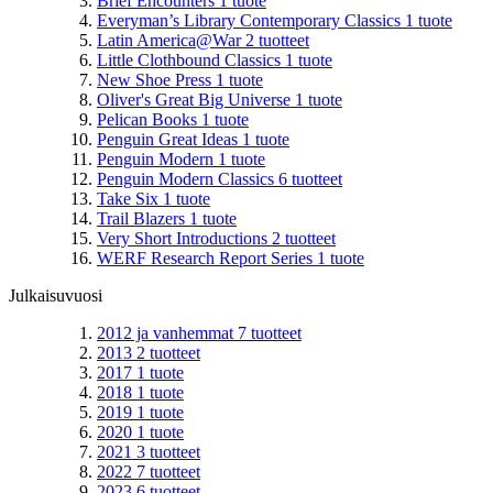
Brief Encounters
1
tuote
Everyman’s Library Contemporary Classics
1
tuote
Latin America@War
2
tuotteet
Little Clothbound Classics
1
tuote
New Shoe Press
1
tuote
Oliver's Great Big Universe
1
tuote
Pelican Books
1
tuote
Penguin Great Ideas
1
tuote
Penguin Modern
1
tuote
Penguin Modern Classics
6
tuotteet
Take Six
1
tuote
Trail Blazers
1
tuote
Very Short Introductions
2
tuotteet
WERF Research Report Series
1
tuote
Julkaisuvuosi
2012 ja vanhemmat
7
tuotteet
2013
2
tuotteet
2017
1
tuote
2018
1
tuote
2019
1
tuote
2020
1
tuote
2021
3
tuotteet
2022
7
tuotteet
2023
6
tuotteet