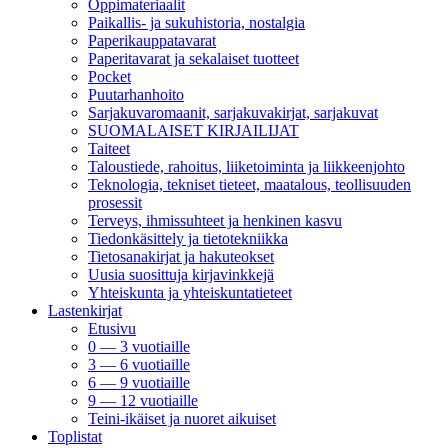
Oppimateriaalit
Paikallis- ja sukuhistoria, nostalgia
Paperikauppatavarat
Paperitavarat ja sekalaiset tuotteet
Pocket
Puutarhanhoito
Sarjakuvaromaanit, sarjakuvakirjat, sarjakuvat
SUOMALAISET KIRJAILIJAT
Taiteet
Taloustiede, rahoitus, liiketoiminta ja liikkeenjohto
Teknologia, tekniset tieteet, maatalous, teollisuuden
prosessit
Terveys, ihmissuhteet ja henkinen kasvu
Tiedonkäsittely ja tietotekniikka
Tietosanakirjat ja hakuteokset
Uusia suosittuja kirjavinkkejä
Yhteiskunta ja yhteiskuntatieteet
Lastenkirjat
Etusivu
0 — 3 vuotiaille
3 — 6 vuotiaille
6 — 9 vuotiaille
9 — 12 vuotiaille
Teini-ikäiset ja nuoret aikuiset
Toplistat