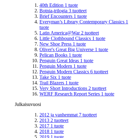
40th Edition
1
tuote
Botnia-trilogia
3
tuotteet
Brief Encounters
1
tuote
Everyman’s Library Contemporary Classics
1
tuote
Latin America@War
2
tuotteet
Little Clothbound Classics
1
tuote
New Shoe Press
1
tuote
Oliver's Great Big Universe
1
tuote
Pelican Books
1
tuote
Penguin Great Ideas
1
tuote
Penguin Modern
1
tuote
Penguin Modern Classics
6
tuotteet
Take Six
1
tuote
Trail Blazers
1
tuote
Very Short Introductions
2
tuotteet
WERF Research Report Series
1
tuote
Julkaisuvuosi
2012 ja vanhemmat
7
tuotteet
2013
2
tuotteet
2017
1
tuote
2018
1
tuote
2019
1
tuote