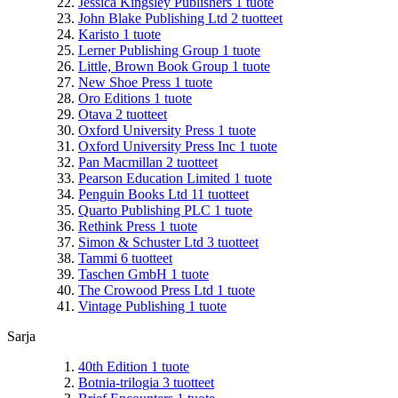
Jessica Kingsley Publishers
1
tuote
John Blake Publishing Ltd
2
tuotteet
Karisto
1
tuote
Lerner Publishing Group
1
tuote
Little, Brown Book Group
1
tuote
New Shoe Press
1
tuote
Oro Editions
1
tuote
Otava
2
tuotteet
Oxford University Press
1
tuote
Oxford University Press Inc
1
tuote
Pan Macmillan
2
tuotteet
Pearson Education Limited
1
tuote
Penguin Books Ltd
11
tuotteet
Quarto Publishing PLC
1
tuote
Rethink Press
1
tuote
Simon & Schuster Ltd
3
tuotteet
Tammi
6
tuotteet
Taschen GmbH
1
tuote
The Crowood Press Ltd
1
tuote
Vintage Publishing
1
tuote
Sarja
40th Edition
1
tuote
Botnia-trilogia
3
tuotteet