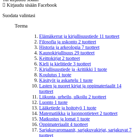
Kirjaudu sisään Facebook
Suodata valintasi
Teema
Elämäkerrat ja kirjallisuustiede
11
tuotteet
Filosofia ja uskonto
2
tuotteet
Historia ja arkeologia
7
tuotteet
Kaunokirjallisuus
29
tuotteet
Keittokirjat
2
tuotteet
Kieli ja kielitiede
3
tuotteet
Kirjallisuustiede ja -kritiikki
1
tuote
Koulutus
1
tuote
Käsityöt ja askartelu
1
tuote
Lasten ja nuoret kirjat ja oppimateriaalit
14
tuotteet
Liikunta, urheilu, ulkoilu
2
tuotteet
Luonto
1
tuote
Lääketiede ja hoitotyö
1
tuote
Matematiikka ja luonnontieteet
2
tuotteet
Matkustus ja lomat
1
tuote
Oppimateriaalit
4
tuotteet
Sarjakuvaromaanit, sarjakuvakirjat, sarjakuvat
7
tuotteet