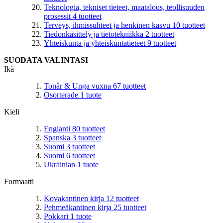
Teknologia, tekniset tieteet, maatalous, teollisuuden
prosessit
4
tuotteet
Terveys, ihmissuhteet ja henkinen kasvu
10
tuotteet
Tiedonkäsittely ja tietotekniikka
2
tuotteet
Yhteiskunta ja yhteiskuntatieteet
9
tuotteet
SUODATA VALINTASI
Ikä
Tonår & Unga vuxna
67
tuotteet
Osorterade
1
tuote
Kieli
Englanti
80
tuotteet
Spanska
3
tuotteet
Suomi
3
tuotteet
Suomi
6
tuotteet
Ukrainian
1
tuote
Formaatti
Kovakantinen kirja
12
tuotteet
Pehmeäkantinen kirja
25
tuotteet
Pokkari
1
tuote