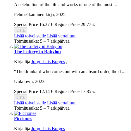
A celebration of the life and works of one of the most ...
Pehmeäkantinen kirja,
2025
Special Price
16.37 €
Regular Price
29.77 €
Osta
Lisää toivelistalle
Lisää vertailuun
Toimitusaika: 5 – 7 arkipäivää
The Lottery in Babylon
Kirjailija
Jorge Luis Borges
,...
“The drunkard who comes out with an absurd order, the d ...
Unknown,
2023
Special Price
12.14 €
Regular Price
17.85 €
Osta
Lisää toivelistalle
Lisää vertailuun
Toimitusaika: 5 – 7 arkipäivää
Ficciones
Kirjailija
Jorge Luis Borges