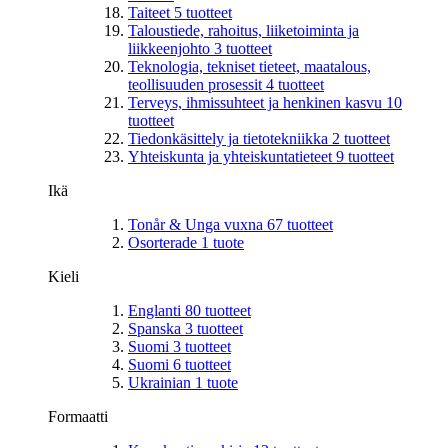
Taiteet
5
tuotteet
Taloustiede, rahoitus, liiketoiminta ja
liikkeenjohto
3
tuotteet
Teknologia, tekniset tieteet, maatalous,
teollisuuden prosessit
4
tuotteet
Terveys, ihmissuhteet ja henkinen kasvu
10
tuotteet
Tiedonkäsittely ja tietotekniikka
2
tuotteet
Yhteiskunta ja yhteiskuntatieteet
9
tuotteet
Ikä
Tonår & Unga vuxna
67
tuotteet
Osorterade
1
tuote
Kieli
Englanti
80
tuotteet
Spanska
3
tuotteet
Suomi
3
tuotteet
Suomi
6
tuotteet
Ukrainian
1
tuote
Formaatti