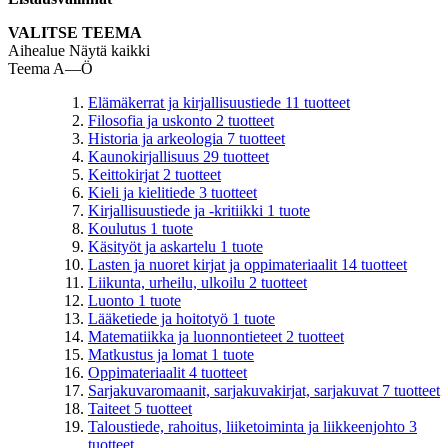
VALITSE TEEMA
Aihealue
Näytä kaikki
Teema A—Ö
Elämäkerrat ja kirjallisuustiede
11
tuotteet
Filosofia ja uskonto
2
tuotteet
Historia ja arkeologia
7
tuotteet
Kaunokirjallisuus
29
tuotteet
Keittokirjat
2
tuotteet
Kieli ja kielitiede
3
tuotteet
Kirjallisuustiede ja -kritiikki
1
tuote
Koulutus
1
tuote
Käsityöt ja askartelu
1
tuote
Lasten ja nuoret kirjat ja oppimateriaalit
14
tuotteet
Liikunta, urheilu, ulkoilu
2
tuotteet
Luonto
1
tuote
Lääketiede ja hoitotyö
1
tuote
Matematiikka ja luonnontieteet
2
tuotteet
Matkustus ja lomat
1
tuote
Oppimateriaalit
4
tuotteet
Sarjakuvaromaanit, sarjakuvakirjat, sarjakuvat
7
tuotteet
Taiteet
5
tuotteet
Taloustiede, rahoitus, liiketoiminta ja liikkeenjohto
3
tuotteet