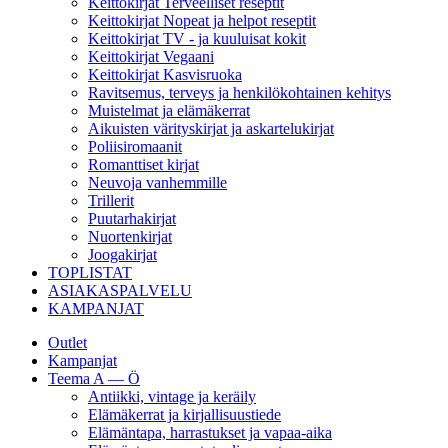
Keittokirjat Terveelliset reseptit
Keittokirjat Nopeat ja helpot reseptit
Keittokirjat TV - ja kuuluisat kokit
Keittokirjat Vegaani
Keittokirjat Kasvisruoka
Ravitsemus, terveys ja henkilökohtainen kehitys
Muistelmat ja elämäkerrat
Aikuisten värityskirjat ja askartelukirjat
Poliisiromaanit
Romanttiset kirjat
Neuvoja vanhemmille
Trillerit
Puutarhakirjat
Nuortenkirjat
Joogakirjat
TOPLISTAT
ASIAKASPALVELU
KAMPANJAT
Outlet
Kampanjat
Teema A — Ö
Antiikki, vintage ja keräily
Elämäkerrat ja kirjallisuustiede
Elämäntapa, harrastukset ja vapaa-aika