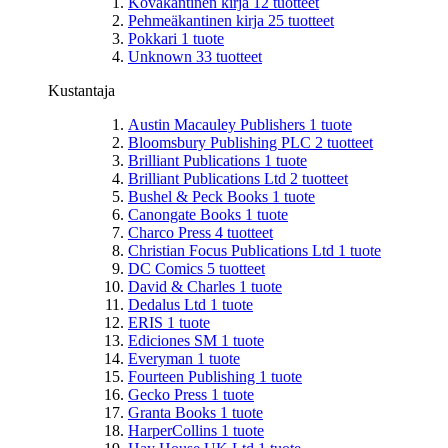
Kovakantinen kirja
12
tuotteet
Pehmeäkantinen kirja
25
tuotteet
Pokkari
1
tuote
Unknown
33
tuotteet
Kustantaja
Austin Macauley Publishers
1
tuote
Bloomsbury Publishing PLC
2
tuotteet
Brilliant Publications
1
tuote
Brilliant Publications Ltd
2
tuotteet
Bushel & Peck Books
1
tuote
Canongate Books
1
tuote
Charco Press
4
tuotteet
Christian Focus Publications Ltd
1
tuote
DC Comics
5
tuotteet
David & Charles
1
tuote
Dedalus Ltd
1
tuote
ERIS
1
tuote
Ediciones SM
1
tuote
Everyman
1
tuote
Fourteen Publishing
1
tuote
Gecko Press
1
tuote
Granta Books
1
tuote
HarperCollins
1
tuote