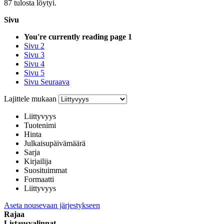
87 tulosta löytyi.
Sivu
You're currently reading page
1
Sivu
2
Sivu
3
Sivu
4
Sivu
5
Sivu
Seuraava
Lajittele mukaan
Liittyvyys
Tuotenimi
Hinta
Julkaisupäivämäärä
Sarja
Kirjailija
Suosituimmat
Formaatti
Liittyvyys
Aseta nousevaan järjestykseen
Rajaa
Listausvalinnat