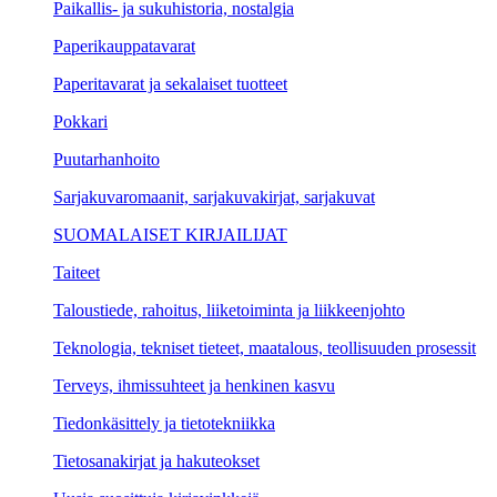
Paikallis- ja sukuhistoria, nostalgia
Paperikauppatavarat
Paperitavarat ja sekalaiset tuotteet
Pokkari
Puutarhanhoito
Sarjakuvaromaanit, sarjakuvakirjat, sarjakuvat
SUOMALAISET KIRJAILIJAT
Taiteet
Taloustiede, rahoitus, liiketoiminta ja liikkeenjohto
Teknologia, tekniset tieteet, maatalous, teollisuuden prosessit
Terveys, ihmissuhteet ja henkinen kasvu
Tiedonkäsittely ja tietotekniikka
Tietosanakirjat ja hakuteokset