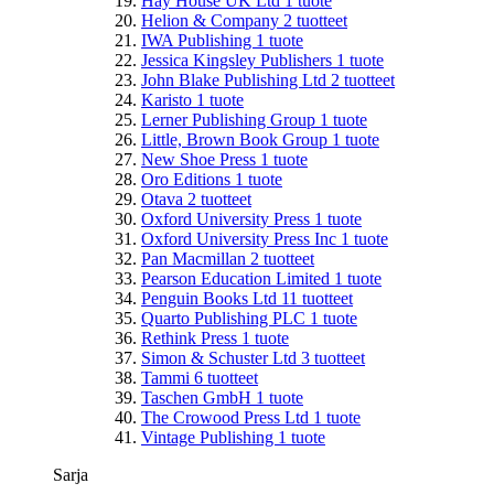
Hay House UK Ltd
1
tuote
Helion & Company
2
tuotteet
IWA Publishing
1
tuote
Jessica Kingsley Publishers
1
tuote
John Blake Publishing Ltd
2
tuotteet
Karisto
1
tuote
Lerner Publishing Group
1
tuote
Little, Brown Book Group
1
tuote
New Shoe Press
1
tuote
Oro Editions
1
tuote
Otava
2
tuotteet
Oxford University Press
1
tuote
Oxford University Press Inc
1
tuote
Pan Macmillan
2
tuotteet
Pearson Education Limited
1
tuote
Penguin Books Ltd
11
tuotteet
Quarto Publishing PLC
1
tuote
Rethink Press
1
tuote
Simon & Schuster Ltd
3
tuotteet
Tammi
6
tuotteet
Taschen GmbH
1
tuote
The Crowood Press Ltd
1
tuote
Vintage Publishing
1
tuote
Sarja