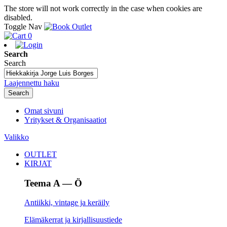
The store will not work correctly in the case when cookies are
disabled.
Toggle Nav
0
Search
Search
Laajennettu haku
Search
Omat sivuni
Yritykset & Organisaatiot
Valikko
OUTLET
KIRJAT
Teema A — Ö
Antiikki, vintage ja keräily
Elämäkerrat ja kirjallisuustiede