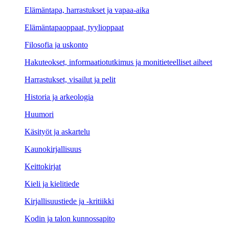
Elämäntapa, harrastukset ja vapaa-aika
Elämäntapaoppaat, tyylioppaat
Filosofia ja uskonto
Hakuteokset, informaatiotutkimus ja monitieteelliset aiheet
Harrastukset, visailut ja pelit
Historia ja arkeologia
Huumori
Käsityöt ja askartelu
Kaunokirjallisuus
Keittokirjat
Kieli ja kielitiede
Kirjallisuustiede ja -kritiikki
Kodin ja talon kunnossapito