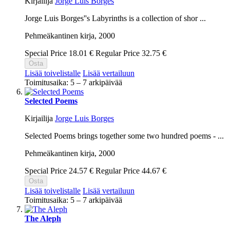
Kirjailija
Jorge Luis Borges
Jorge Luis Borges''s Labyrinths is a collection of shor ...
Pehmeäkantinen kirja,
2000
Special Price
18.01 €
Regular Price
32.75 €
Osta
Lisää toivelistalle
Lisää vertailuun
Toimitusaika: 5 – 7 arkipäivää
Selected Poems
Kirjailija
Jorge Luis Borges
Selected Poems brings together some two hundred poems - ...
Pehmeäkantinen kirja,
2000
Special Price
24.57 €
Regular Price
44.67 €
Osta
Lisää toivelistalle
Lisää vertailuun
Toimitusaika: 5 – 7 arkipäivää
The Aleph