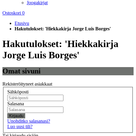
Joogakirjat
Ostoskori
0
Etusivu
Hakutulokset: 'Hiekkakirja Jorge Luis Borges'
Hakutulokset: 'Hiekkakirja
Jorge Luis Borges'
Omat sivuni
Rekisteröityneet asiakkaat
Sähköposti
Salasana
Kirjaudu
Unohditko salasanasi?
Luo uusi tili?
Tai kirjaudu sisään