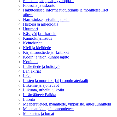
Elämäntapaoppaat, tyylioppaat
Filosofia ja uskonto
Hakuteokset, informaatiotutkimus ja monitieteelliset
aiheet
Harrastukset, visailut ja pelit
Historia ja arkeologia
Huumori
Käsityöt ja askartelu
Kaunokirjallisuus
Keittokirjat
Kieli ja kielitiede
Kirjallisuustiede ja -kritiikki
Kodin ja talon kunnossapito
Koulutus
Lääketiede ja hoitotyö
Lahjakirjat
Laki
Lasten ja nuoret kirjat ja oppimateriaalit
Liikenne ja ajoneuvot
Liikunta, urheilu, ulkoilu
Lisämääreet: Paikka
Luonto
Maaperätieteet, maantiede, ympäristö, aluesuunnittelu
Matematiikka ja luonnontieteet
Matkustus ja lomat