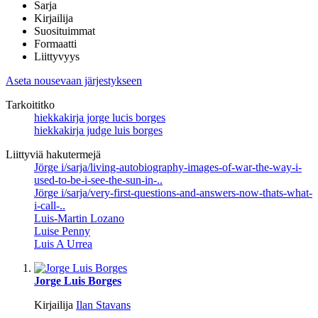
Sarja
Kirjailija
Suosituimmat
Formaatti
Liittyvyys
Aseta nousevaan järjestykseen
Tarkoititko
hiekkakirja jorge lucis borges
hiekkakirja judge luis borges
Liittyviä hakutermejä
Jörge i/sarja/living-autobiography-images-of-war-the-way-i-
used-to-be-i-see-the-sun-in-..
Jörge i/sarja/very-first-questions-and-answers-now-thats-what-
i-call-..
Luis-Martin Lozano
Luise Penny
Luis A Urrea
Jorge Luis Borges
Kirjailija
Ilan Stavans