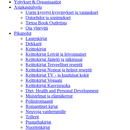
Yritykset & Organisaatiot
Asiakaspalvelu
Usein kysytyt kysymykset ja vastaukset
Ostoehdot ja sopimukset
Tietoa Book Outletista
Ota yhteyttä
Pikapolut
Lastenkirjat
Dekkarit
Keittokirjat
Keittokirjat Leivät ja leivonnaiset
Keittokirjat Jäätelö ja jälkiruoat
Keittokirjat Terveelliset reseptit
Keittokirjat Nopeat ja helpot reseptit
Keittokirjat TV - ja kuuluisat kokit
Keittokirjat Vegaani
Keittokirjat Kasvisruoka
Diet, Health and Personal Development
Muistelmat ja elämäkerrat
Poliisiromaanit
Romanttiset kirjat
Neuvoja vanhemmille
Trillerit
Puutarhakirjat
Nuortenkirjat