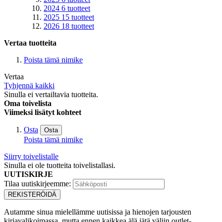
2024
6
tuotteet
2025
15
tuotteet
2026
18
tuotteet
Vertaa tuotteita
Poista tämä nimike
Vertaa
Tyhjennä kaikki
Sinulla ei vertailtavia tuotteita.
Oma toivelista
Viimeksi lisätyt kohteet
Osta
Osta
Poista tämä nimike
Siirry toivelistalle
Sinulla ei ole tuotteita toivelistallasi.
UUTISKIRJE
Tilaa uutiskirjeemme:
REKISTERÖIDÄ
Autamme sinua mielellämme uutisissa ja hienojen tarjousten
kirjavalikoimassa, mutta ennen kaikkea älä jätä väliin outlet-