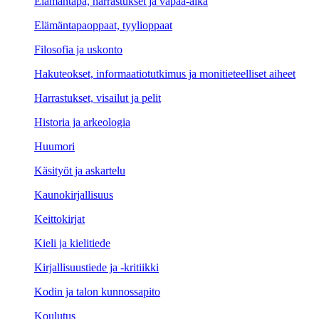
Elämäntapa, harrastukset ja vapaa-aika
Elämäntapaoppaat, tyylioppaat
Filosofia ja uskonto
Hakuteokset, informaatiotutkimus ja monitieteelliset aiheet
Harrastukset, visailut ja pelit
Historia ja arkeologia
Huumori
Käsityöt ja askartelu
Kaunokirjallisuus
Keittokirjat
Kieli ja kielitiede
Kirjallisuustiede ja -kritiikki
Kodin ja talon kunnossapito
Koulutus