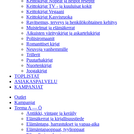
Keittokirjat Nopeat ja helpot reseptit
Keittokirjat TV - ja kuuluisat kokit
Keittokirjat Vegaani
Keittokirjat Kasvisruoka
Ravitsemus, terveys ja henkilökohtainen kehitys
Muistelmat ja elämäkerrat
Aikuisten värityskirjat ja askartelukirjat
Poliisiromaanit
Romanttiset kirjat
Neuvoja vanhemmille
Trillerit
Puutarhakirjat
Nuortenkirjat
Joogakirjat
TOPLISTAT
ASIAKASPALVELU
KAMPANJAT
Outlet
Kampanjat
Teema A — Ö
Antiikki, vintage ja keräily
Elämäkerrat ja kirjallisuustiede
Elämäntapa, harrastukset ja vapaa-aika
Elämäntapaoppaat, tyylioppaat