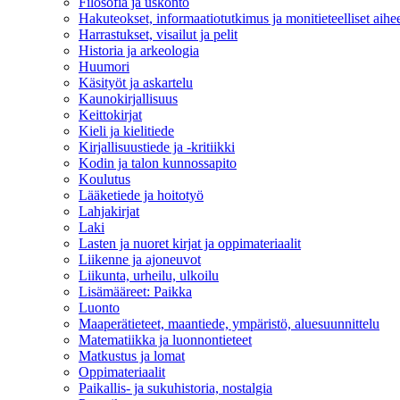
Filosofia ja uskonto
Hakuteokset, informaatiotutkimus ja monitieteelliset aihe
Harrastukset, visailut ja pelit
Historia ja arkeologia
Huumori
Käsityöt ja askartelu
Kaunokirjallisuus
Keittokirjat
Kieli ja kielitiede
Kirjallisuustiede ja -kritiikki
Kodin ja talon kunnossapito
Koulutus
Lääketiede ja hoitotyö
Lahjakirjat
Laki
Lasten ja nuoret kirjat ja oppimateriaalit
Liikenne ja ajoneuvot
Liikunta, urheilu, ulkoilu
Lisämääreet: Paikka
Luonto
Maaperätieteet, maantiede, ympäristö, aluesuunnittelu
Matematiikka ja luonnontieteet
Matkustus ja lomat
Oppimateriaalit
Paikallis- ja sukuhistoria, nostalgia