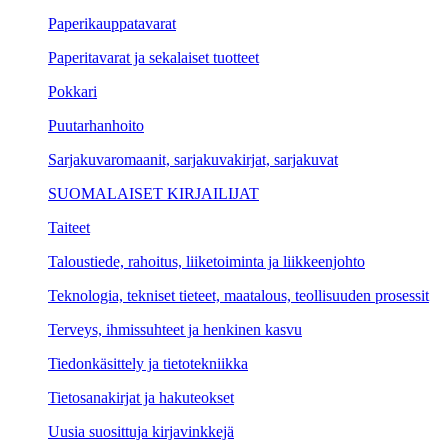
Paperikauppatavarat
Paperitavarat ja sekalaiset tuotteet
Pokkari
Puutarhanhoito
Sarjakuvaromaanit, sarjakuvakirjat, sarjakuvat
SUOMALAISET KIRJAILIJAT
Taiteet
Taloustiede, rahoitus, liiketoiminta ja liikkeenjohto
Teknologia, tekniset tieteet, maatalous, teollisuuden prosessit
Terveys, ihmissuhteet ja henkinen kasvu
Tiedonkäsittely ja tietotekniikka
Tietosanakirjat ja hakuteokset
Uusia suosittuja kirjavinkkejä