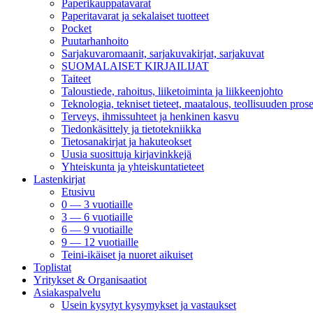
Paperikauppatavarat
Paperitavarat ja sekalaiset tuotteet
Pocket
Puutarhanhoito
Sarjakuvaromaanit, sarjakuvakirjat, sarjakuvat
SUOMALAISET KIRJAILIJAT
Taiteet
Taloustiede, rahoitus, liiketoiminta ja liikkeenjohto
Teknologia, tekniset tieteet, maatalous, teollisuuden prose
Terveys, ihmissuhteet ja henkinen kasvu
Tiedonkäsittely ja tietotekniikka
Tietosanakirjat ja hakuteokset
Uusia suosittuja kirjavinkkejä
Yhteiskunta ja yhteiskuntatieteet
Lastenkirjat
Etusivu
0 — 3 vuotiaille
3 — 6 vuotiaille
6 — 9 vuotiaille
9 — 12 vuotiaille
Teini-ikäiset ja nuoret aikuiset
Toplistat
Yritykset & Organisaatiot
Asiakaspalvelu
Usein kysytyt kysymykset ja vastaukset