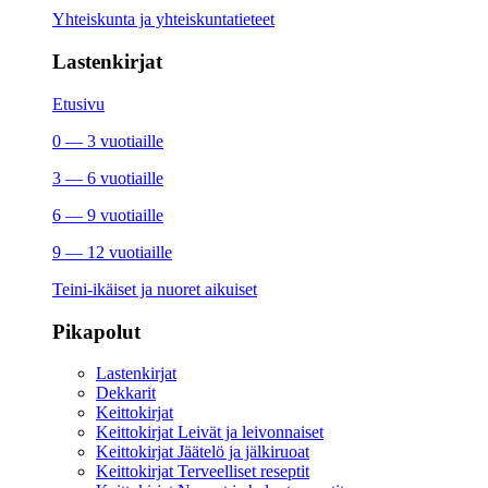
Yhteiskunta ja yhteiskuntatieteet
Lastenkirjat
Etusivu
0 — 3 vuotiaille
3 — 6 vuotiaille
6 — 9 vuotiaille
9 — 12 vuotiaille
Teini-ikäiset ja nuoret aikuiset
Pikapolut
Lastenkirjat
Dekkarit
Keittokirjat
Keittokirjat Leivät ja leivonnaiset
Keittokirjat Jäätelö ja jälkiruoat
Keittokirjat Terveelliset reseptit