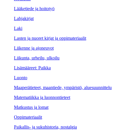
Lääketiede ja hoitotyö
Lahjakirjat
Laki
Lasten ja nuoret kirjat ja oppimateriaalit
Liikenne ja ajoneuvot
Liikunta, urheilu, ulkoilu
Lisämääreet: Paikka
Luonto
Maaperätieteet, maantiede, ympäristö, aluesuunnittelu
Matematiikka ja luonnontieteet
Matkustus ja lomat
Oppimateriaalit
Paikallis- ja sukuhistoria, nostalgia