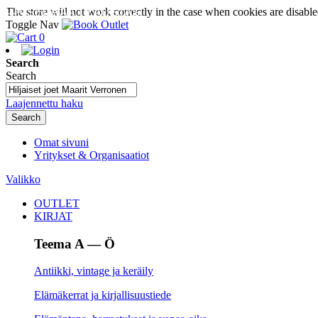
The store will not work correctly in the case when cookies are disable
SEURAA TILAUSTASI
Toggle Nav
0
Search
Search
Laajennettu haku
Search
Omat sivuni
Yritykset & Organisaatiot
Valikko
OUTLET
KIRJAT
Teema A — Ö
Antiikki, vintage ja keräily
Elämäkerrat ja kirjallisuustiede