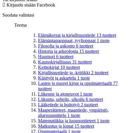
Kirjaudu sisään Facebook
Suodata valintasi
Teema
Elämäkerrat ja kirjallisuustiede
13
tuotteet
Elämäntapaoppaat, tyylioppaat
1
tuote
Filosofia ja uskonto
6
tuotteet
Historia ja arkeologia
15
tuotteet
Huumori
6
tuotteet
Kaunokirjallisuus
31
tuotteet
Keittokirjat
10
tuotteet
Kirjallisuustiede ja -kritiikki
2
tuotteet
Käsityöt ja askartelu
1
tuote
Lasten ja nuoret kirjat ja oppimateriaalit
77
tuotteet
Liikenne ja ajoneuvot
1
tuote
Liikunta, urheilu, ulkoilu
6
tuotteet
Lääketiede ja hoitotyö
2
tuotteet
Maaperätieteet, maantiede, ympäristö,
aluesuunnittelu
1
tuote
Matematiikka ja luonnontieteet
1
tuote
Matkustus ja lomat
15
tuotteet
Oppimateriaalit
1
tuote