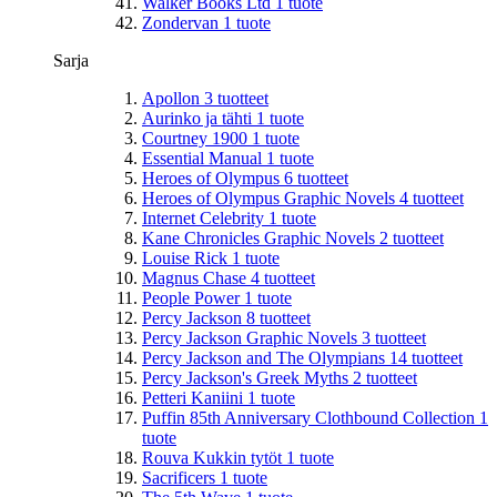
Walker Books Ltd
1
tuote
Zondervan
1
tuote
Sarja
Apollon
3
tuotteet
Aurinko ja tähti
1
tuote
Courtney 1900
1
tuote
Essential Manual
1
tuote
Heroes of Olympus
6
tuotteet
Heroes of Olympus Graphic Novels
4
tuotteet
Internet Celebrity
1
tuote
Kane Chronicles Graphic Novels
2
tuotteet
Louise Rick
1
tuote
Magnus Chase
4
tuotteet
People Power
1
tuote
Percy Jackson
8
tuotteet
Percy Jackson Graphic Novels
3
tuotteet
Percy Jackson and The Olympians
14
tuotteet
Percy Jackson's Greek Myths
2
tuotteet
Petteri Kaniini
1
tuote
Puffin 85th Anniversary Clothbound Collection
1
tuote
Rouva Kukkin tytöt
1
tuote
Sacrificers
1
tuote