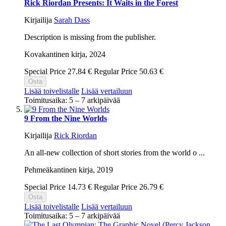
Rick Riordan Presents: It Waits in the Forest
Kirjailija
Sarah Dass
Description is missing from the publisher.
Kovakantinen kirja,
2024
Special Price
27.84 €
Regular Price
50.63 €
Osta
Lisää toivelistalle
Lisää vertailuun
Toimitusaika: 5 – 7 arkipäivää
9 From the Nine Worlds
Kirjailija
Rick Riordan
An all-new collection of short stories from the world o ...
Pehmeäkantinen kirja,
2019
Special Price
14.73 €
Regular Price
26.79 €
Osta
Lisää toivelistalle
Lisää vertailuun
Toimitusaika: 5 – 7 arkipäivää