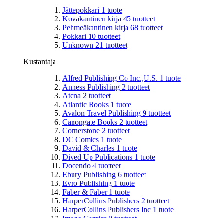
Jättepokkari
1
tuote
Kovakantinen kirja
45
tuotteet
Pehmeäkantinen kirja
68
tuotteet
Pokkari
10
tuotteet
Unknown
21
tuotteet
Kustantaja
Alfred Publishing Co Inc.,U.S.
1
tuote
Anness Publishing
2
tuotteet
Atena
2
tuotteet
Atlantic Books
1
tuote
Avalon Travel Publishing
9
tuotteet
Canongate Books
2
tuotteet
Cornerstone
2
tuotteet
DC Comics
1
tuote
David & Charles
1
tuote
Dived Up Publications
1
tuote
Docendo
4
tuotteet
Ebury Publishing
6
tuotteet
Evro Publishing
1
tuote
Faber & Faber
1
tuote
HarperCollins Publishers
2
tuotteet
HarperCollins Publishers Inc
1
tuote