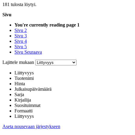
181 tulosta löytyi.
Sivu
You're currently reading page
1
Sivu
2
Sivu
3
Sivu
4
Sivu
5
Sivu
Seuraava
Lajittele mukaan
Liittyvyys
Tuotenimi
Hinta
Julkaisupäivämäärä
Sarja
Kirjailija
Suosituimmat
Formaatti
Liittyvyys
Aseta nousevaan järjestykseen