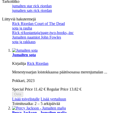
Tarkoititko
jumalten star rick riordan
jumalten sats rick riordan
Liittyviä hakutermejä
Rick Riordan Court of The Dead
sota ja rauha
Rick ri/kustantaja/page-two-books,-inc
Jumalten naamiot John Fowles
sota ja rakkaus
Jumalten sota
Kirjailija
Rick Riordan
Menestyssarjan loistokkaassa päätösosassa merenjumalan ...
Pokkari,
2023
Special Price
11.42 €
Regular Price
13.82 €
Osta
Lisää toivelistalle
Lisää vertailuun
Toimitusaika: 2 – 5 arkipäivää
Percy Jackson - Jumalten malja