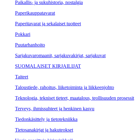
Paikallis- ja sukuhistoria, nostalgia
Paperikauppatavarat
Paperitavarat ja sekalaiset tuotteet
Pokkari
Puutarhanhoito
Sarjakuvaromaanit, sarjakuvakirjat, sarjakuvat
SUOMALAISET KIRJAILIJAT
Taiteet
Taloustiede, rahoitus, liiketoiminta ja liikkeenjohto
Teknologia, tekniset tieteet, maatalous, teollisuuden prosessit
Terveys, ihmissuhteet ja henkinen kasvu
Tiedonkäsittely ja tietotekniikka
Tietosanakirjat ja hakuteokset