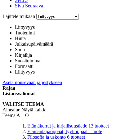
Sivu
5
Sivu
Seuraava
Lajittele mukaan
Liittyvyys
Tuotenimi
Hinta
Julkaisupäivämäärä
Sarja
Kirjailija
Suosituimmat
Formaatti
Liittyvyys
Aseta nousevaan järjestykseen
Rajaa
Listausvalinnat
VALITSE TEEMA
Aihealue
Näytä kaikki
Teema A—Ö
Elämäkerrat ja kirjallisuustiede
13
tuotteet
Elämäntapaoppaat, tyylioppaat
1
tuote
Filosofia ja uskonto
6
tuotteet