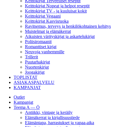
Keittokirjat Terveelliset reseptit
Keittokirjat Nopeat ja helpot reseptit
Keittokirjat TV - ja kuuluisat kokit
Keittokirjat Vegaani
Keittokirjat Kasvisruoka
Ravitsemus, terveys ja henkilökohtainen kehitys
Muistelmat ja elämäkerrat
Aikuisten värityskirjat ja askartelukirjat
Poliisiromaanit
Romanttiset kirjat
Neuvoja vanhemmille
Trillerit
Puutarhakirjat
Nuortenkirjat
Joogakirjat
TOPLISTAT
ASIAKASPALVELU
KAMPANJAT
Outlet
Kampanjat
Teema A — Ö
Antiikki, vintage ja keräily
Elämäkerrat ja kirjallisuustiede
Elämäntapa, harrastukset ja vapaa-aika