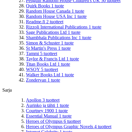
Penguin Random House Children's UK
50
tuotteet
Quirk Books
1
tuote
Random House Canada
1
tuote
Random House USA Inc
1
tuote
Readme.fi
2
tuotteet
Rizzoli International Publications
1
tuote
Sage Publications Ltd
1
tuote
Shambhala Publications Inc
1
tuote
Simon & Schuster
1
tuote
St Martin's Press
1
tuote
Tammi
5
tuotteet
Taylor & Francis Ltd
1
tuote
Titan Books Ltd
1
tuote
WSOY
5
tuotteet
Walker Books Ltd
1
tuote
Zondervan
1
tuote
Sarja
Apollon
3
tuotteet
Aurinko ja tähti
1
tuote
Courtney 1900
1
tuote
Essential Manual
1
tuote
Heroes of Olympus
6
tuotteet
Heroes of Olympus Graphic Novels
4
tuotteet
Internet Celebrity
1
tuote