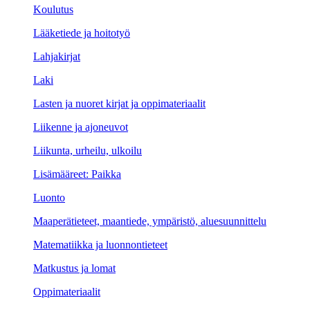
Koulutus
Lääketiede ja hoitotyö
Lahjakirjat
Laki
Lasten ja nuoret kirjat ja oppimateriaalit
Liikenne ja ajoneuvot
Liikunta, urheilu, ulkoilu
Lisämääreet: Paikka
Luonto
Maaperätieteet, maantiede, ympäristö, aluesuunnittelu
Matematiikka ja luonnontieteet
Matkustus ja lomat
Oppimateriaalit