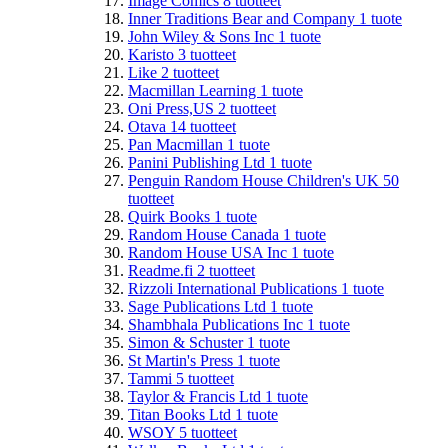
Image Comics
8
tuotteet
Inner Traditions Bear and Company
1
tuote
John Wiley & Sons Inc
1
tuote
Karisto
3
tuotteet
Like
2
tuotteet
Macmillan Learning
1
tuote
Oni Press,US
2
tuotteet
Otava
14
tuotteet
Pan Macmillan
1
tuote
Panini Publishing Ltd
1
tuote
Penguin Random House Children's UK
50
tuotteet
Quirk Books
1
tuote
Random House Canada
1
tuote
Random House USA Inc
1
tuote
Readme.fi
2
tuotteet
Rizzoli International Publications
1
tuote
Sage Publications Ltd
1
tuote
Shambhala Publications Inc
1
tuote
Simon & Schuster
1
tuote
St Martin's Press
1
tuote
Tammi
5
tuotteet
Taylor & Francis Ltd
1
tuote
Titan Books Ltd
1
tuote
WSOY
5
tuotteet