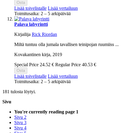
Osta
Lisää toivelistalle
Lisää vertailuun
Toimitusaika: 2 – 5 arkipäivää
Palava labyrintti
Kirjailija
Rick Riordan
Miltä tuntuu olla jumala tavallisen teinipojan ruumiiss ...
Kovakantinen kirja,
2019
Special Price
24.52 €
Regular Price
40.53 €
Osta
Lisää toivelistalle
Lisää vertailuun
Toimitusaika: 2 – 5 arkipäivää
181 tulosta löytyi.
Sivu
You're currently reading page
1
Sivu
2
Sivu
3
Sivu
4