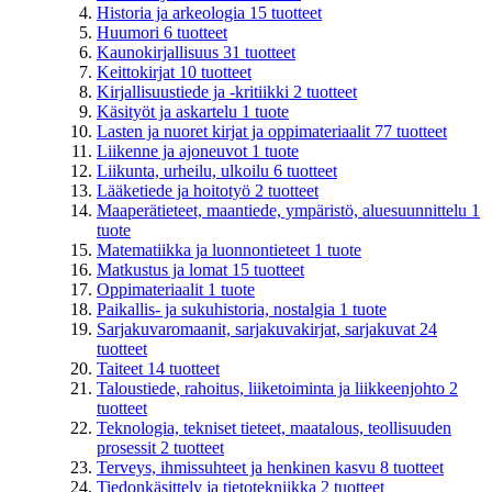
Historia ja arkeologia
15
tuotteet
Huumori
6
tuotteet
Kaunokirjallisuus
31
tuotteet
Keittokirjat
10
tuotteet
Kirjallisuustiede ja -kritiikki
2
tuotteet
Käsityöt ja askartelu
1
tuote
Lasten ja nuoret kirjat ja oppimateriaalit
77
tuotteet
Liikenne ja ajoneuvot
1
tuote
Liikunta, urheilu, ulkoilu
6
tuotteet
Lääketiede ja hoitotyö
2
tuotteet
Maaperätieteet, maantiede, ympäristö, aluesuunnittelu
1
tuote
Matematiikka ja luonnontieteet
1
tuote
Matkustus ja lomat
15
tuotteet
Oppimateriaalit
1
tuote
Paikallis- ja sukuhistoria, nostalgia
1
tuote
Sarjakuvaromaanit, sarjakuvakirjat, sarjakuvat
24
tuotteet
Taiteet
14
tuotteet
Taloustiede, rahoitus, liiketoiminta ja liikkeenjohto
2
tuotteet
Teknologia, tekniset tieteet, maatalous, teollisuuden
prosessit
2
tuotteet
Terveys, ihmissuhteet ja henkinen kasvu
8
tuotteet
Tiedonkäsittely ja tietotekniikka
2
tuotteet