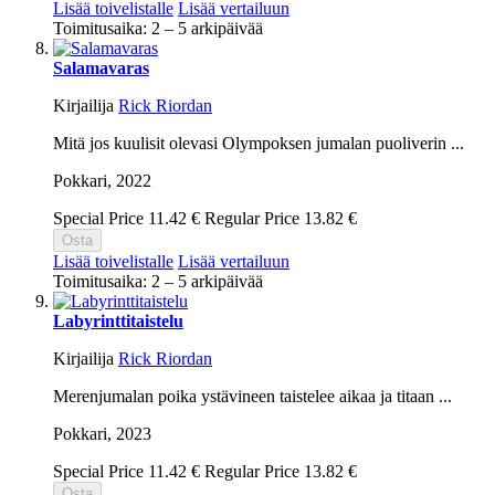
Lisää toivelistalle
Lisää vertailuun
Toimitusaika: 2 – 5 arkipäivää
Salamavaras
Kirjailija
Rick Riordan
Mitä jos kuulisit olevasi Olympoksen jumalan puoliverin ...
Pokkari,
2022
Special Price
11.42 €
Regular Price
13.82 €
Osta
Lisää toivelistalle
Lisää vertailuun
Toimitusaika: 2 – 5 arkipäivää
Labyrinttitaistelu
Kirjailija
Rick Riordan
Merenjumalan poika ystävineen taistelee aikaa ja titaan ...
Pokkari,
2023
Special Price
11.42 €
Regular Price
13.82 €
Osta