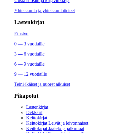
Uusia suosittuja kirjavinkkejä
Yhteiskunta ja yhteiskuntatieteet
Lastenkirjat
Etusivu
0 — 3 vuotiaille
3 — 6 vuotiaille
6 — 9 vuotiaille
9 — 12 vuotiaille
Teini-ikäiset ja nuoret aikuiset
Pikapolut
Lastenkirjat
Dekkarit
Keittokirjat
Keittokirjat Leivät ja leivonnaiset
Keittokirjat Jäätelö ja jälkiruoat