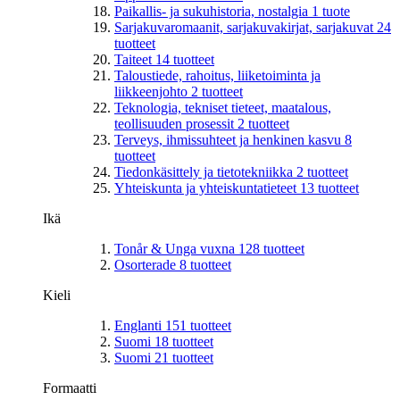
Paikallis- ja sukuhistoria, nostalgia
1
tuote
Sarjakuvaromaanit, sarjakuvakirjat, sarjakuvat
24
tuotteet
Taiteet
14
tuotteet
Taloustiede, rahoitus, liiketoiminta ja
liikkeenjohto
2
tuotteet
Teknologia, tekniset tieteet, maatalous,
teollisuuden prosessit
2
tuotteet
Terveys, ihmissuhteet ja henkinen kasvu
8
tuotteet
Tiedonkäsittely ja tietotekniikka
2
tuotteet
Yhteiskunta ja yhteiskuntatieteet
13
tuotteet
Ikä
Tonår & Unga vuxna
128
tuotteet
Osorterade
8
tuotteet
Kieli
Englanti
151
tuotteet
Suomi
18
tuotteet
Suomi
21
tuotteet
Formaatti