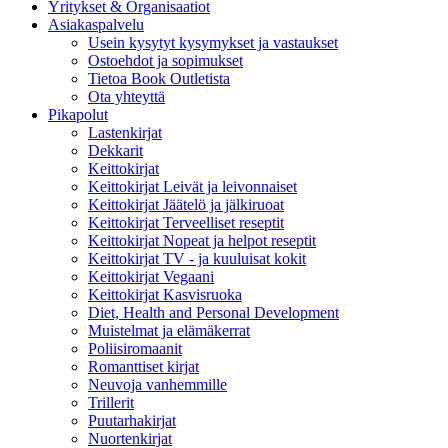
Yritykset & Organisaatiot
Asiakaspalvelu
Usein kysytyt kysymykset ja vastaukset
Ostoehdot ja sopimukset
Tietoa Book Outletista
Ota yhteyttä
Pikapolut
Lastenkirjat
Dekkarit
Keittokirjat
Keittokirjat Leivät ja leivonnaiset
Keittokirjat Jäätelö ja jälkiruoat
Keittokirjat Terveelliset reseptit
Keittokirjat Nopeat ja helpot reseptit
Keittokirjat TV - ja kuuluisat kokit
Keittokirjat Vegaani
Keittokirjat Kasvisruoka
Diet, Health and Personal Development
Muistelmat ja elämäkerrat
Poliisiromaanit
Romanttiset kirjat
Neuvoja vanhemmille
Trillerit
Puutarhakirjat
Nuortenkirjat