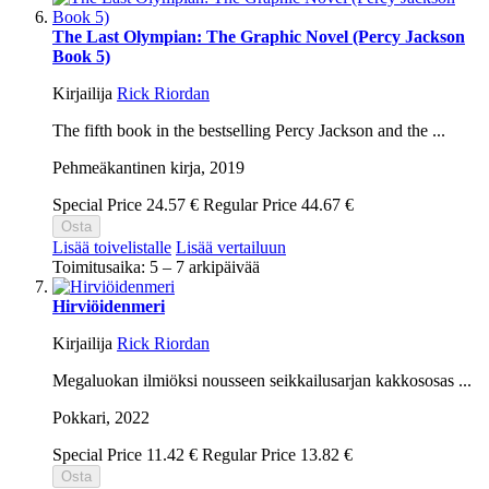
The Last Olympian: The Graphic Novel (Percy Jackson
Book 5)
Kirjailija
Rick Riordan
The fifth book in the bestselling Percy Jackson and the ...
Pehmeäkantinen kirja,
2019
Special Price
24.57 €
Regular Price
44.67 €
Osta
Lisää toivelistalle
Lisää vertailuun
Toimitusaika: 5 – 7 arkipäivää
Hirviöidenmeri
Kirjailija
Rick Riordan
Megaluokan ilmiöksi nousseen seikkailusarjan kakkososas ...
Pokkari,
2022
Special Price
11.42 €
Regular Price
13.82 €
Osta