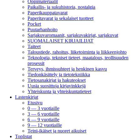
Oppimateriaalit
Paikallis- ja sukuhistoria, nostalgia
Paperikauppatavarat
Paperitavarat ja sekalaiset tuotteet
Pocket
Puutarhanhoito
Sarjakuvaromaanit, sarjakuvakirjat, sarjakuvat
SUOMALAISET KIRJAILIJAT
Taiteet
Taloustiede, rahoitus, liiketoiminta ja liikkeenjohto
Teknologia, tekniset tieteet, maatalous, teollisuuden
prosessit
Terveys, ihmissuhteet ja henkinen kasvu
Tiedonkäsittely ja tietotekniikka
Tietosanakirjat ja hakuteokset
Uusia suosittuja kirjavinkkejä
Yhteiskunta ja yhteiskuntatieteet
Lastenkirjat
Etusivu
0 — 3 vuotiaille
3 — 6 vuotiaille
6 — 9 vuotiaille
9 — 12 vuotiaille
Teini-ikäiset ja nuoret aikuiset
Toplistat