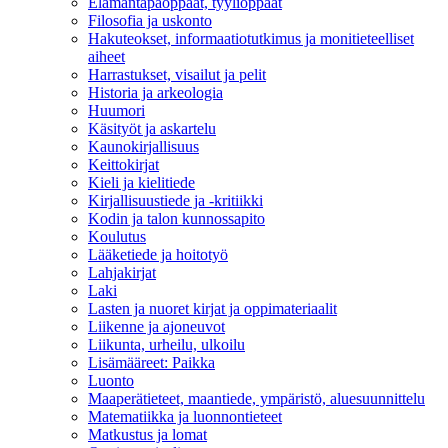
Elämäntapaoppaat, tyylioppaat
Filosofia ja uskonto
Hakuteokset, informaatiotutkimus ja monitieteelliset
aiheet
Harrastukset, visailut ja pelit
Historia ja arkeologia
Huumori
Käsityöt ja askartelu
Kaunokirjallisuus
Keittokirjat
Kieli ja kielitiede
Kirjallisuustiede ja -kritiikki
Kodin ja talon kunnossapito
Koulutus
Lääketiede ja hoitotyö
Lahjakirjat
Laki
Lasten ja nuoret kirjat ja oppimateriaalit
Liikenne ja ajoneuvot
Liikunta, urheilu, ulkoilu
Lisämääreet: Paikka
Luonto
Maaperätieteet, maantiede, ympäristö, aluesuunnittelu
Matematiikka ja luonnontieteet
Matkustus ja lomat