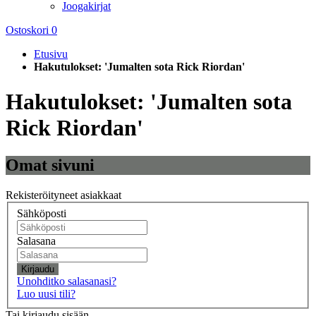
Joogakirjat
Ostoskori
0
Etusivu
Hakutulokset: 'Jumalten sota Rick Riordan'
Hakutulokset: 'Jumalten sota
Rick Riordan'
Omat sivuni
Rekisteröityneet asiakkaat
Sähköposti
Salasana
Kirjaudu
Unohditko salasanasi?
Luo uusi tili?
Tai kirjaudu sisään