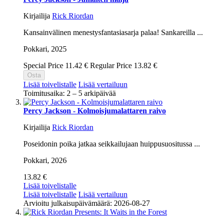
Kirjailija
Rick Riordan
Kansainvälinen menestysfantasiasarja palaa! Sankareilla ...
Pokkari,
2025
Special Price
11.42 €
Regular Price
13.82 €
Osta
Lisää toivelistalle
Lisää vertailuun
Toimitusaika: 2 – 5 arkipäivää
Percy Jackson - Kolmoisjumalattaren raivo
Kirjailija
Rick Riordan
Poseidonin poika jatkaa seikkailujaan huippusuositussa ...
Pokkari,
2026
13.82 €
Lisää toivelistalle
Lisää toivelistalle
Lisää vertailuun
Arvioitu julkaisupäivämäärä: 2026-08-27