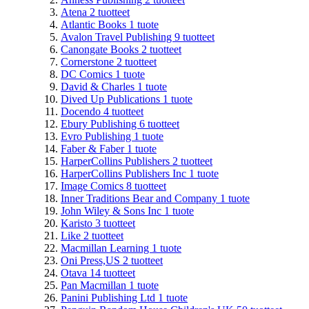
Atena
2
tuotteet
Atlantic Books
1
tuote
Avalon Travel Publishing
9
tuotteet
Canongate Books
2
tuotteet
Cornerstone
2
tuotteet
DC Comics
1
tuote
David & Charles
1
tuote
Dived Up Publications
1
tuote
Docendo
4
tuotteet
Ebury Publishing
6
tuotteet
Evro Publishing
1
tuote
Faber & Faber
1
tuote
HarperCollins Publishers
2
tuotteet
HarperCollins Publishers Inc
1
tuote
Image Comics
8
tuotteet
Inner Traditions Bear and Company
1
tuote
John Wiley & Sons Inc
1
tuote
Karisto
3
tuotteet
Like
2
tuotteet
Macmillan Learning
1
tuote
Oni Press,US
2
tuotteet
Otava
14
tuotteet
Pan Macmillan
1
tuote
Panini Publishing Ltd
1
tuote