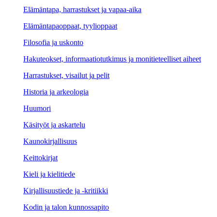
Elämäntapa, harrastukset ja vapaa-aika
Elämäntapaoppaat, tyylioppaat
Filosofia ja uskonto
Hakuteokset, informaatiotutkimus ja monitieteelliset aiheet
Harrastukset, visailut ja pelit
Historia ja arkeologia
Huumori
Käsityöt ja askartelu
Kaunokirjallisuus
Keittokirjat
Kieli ja kielitiede
Kirjallisuustiede ja -kritiikki
Kodin ja talon kunnossapito