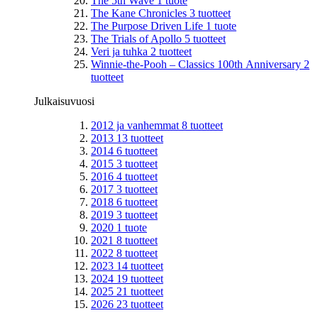
The 5th Wave
1
tuote
The Kane Chronicles
3
tuotteet
The Purpose Driven Life
1
tuote
The Trials of Apollo
5
tuotteet
Veri ja tuhka
2
tuotteet
Winnie-the-Pooh – Classics 100th Anniversary
2
tuotteet
Julkaisuvuosi
2012 ja vanhemmat
8
tuotteet
2013
13
tuotteet
2014
6
tuotteet
2015
3
tuotteet
2016
4
tuotteet
2017
3
tuotteet
2018
6
tuotteet
2019
3
tuotteet
2020
1
tuote
2021
8
tuotteet
2022
8
tuotteet
2023
14
tuotteet
2024
19
tuotteet
2025
21
tuotteet
2026
23
tuotteet