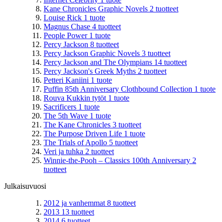
Kane Chronicles Graphic Novels
2
tuotteet
Louise Rick
1
tuote
Magnus Chase
4
tuotteet
People Power
1
tuote
Percy Jackson
8
tuotteet
Percy Jackson Graphic Novels
3
tuotteet
Percy Jackson and The Olympians
14
tuotteet
Percy Jackson's Greek Myths
2
tuotteet
Petteri Kaniini
1
tuote
Puffin 85th Anniversary Clothbound Collection
1
tuote
Rouva Kukkin tytöt
1
tuote
Sacrificers
1
tuote
The 5th Wave
1
tuote
The Kane Chronicles
3
tuotteet
The Purpose Driven Life
1
tuote
The Trials of Apollo
5
tuotteet
Veri ja tuhka
2
tuotteet
Winnie-the-Pooh – Classics 100th Anniversary
2
tuotteet
Julkaisuvuosi
2012 ja vanhemmat
8
tuotteet
2013
13
tuotteet
2014
6
tuotteet