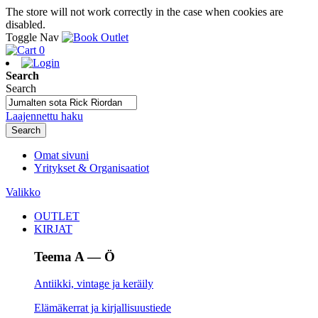
The store will not work correctly in the case when cookies are
disabled.
Toggle Nav
0
Search
Search
Laajennettu haku
Search
Omat sivuni
Yritykset & Organisaatiot
Valikko
OUTLET
KIRJAT
Teema A — Ö
Antiikki, vintage ja keräily
Elämäkerrat ja kirjallisuustiede