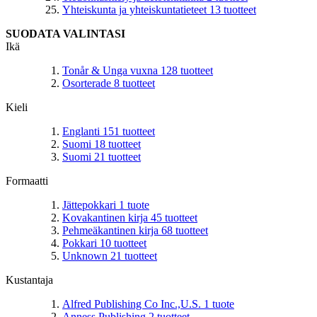
Yhteiskunta ja yhteiskuntatieteet
13
tuotteet
SUODATA VALINTASI
Ikä
Tonår & Unga vuxna
128
tuotteet
Osorterade
8
tuotteet
Kieli
Englanti
151
tuotteet
Suomi
18
tuotteet
Suomi
21
tuotteet
Formaatti
Jättepokkari
1
tuote
Kovakantinen kirja
45
tuotteet
Pehmeäkantinen kirja
68
tuotteet
Pokkari
10
tuotteet
Unknown
21
tuotteet
Kustantaja
Alfred Publishing Co Inc.,U.S.
1
tuote
Anness Publishing
2
tuotteet