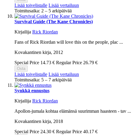
Lisää toivelistalle
Lisää vertailuun
Toimitusaika: 2 – 5 arkipäivää
Survival Guide (The Kane Chronicles)
Kirjailija
Rick Riordan
Fans of Rick Riordan will love this on the people, plac ...
Kovakantinen kirja,
2012
Special Price
14.73 €
Regular Price
26.79 €
Osta
Lisää toivelistalle
Lisää vertailuun
Toimitusaika: 5 – 7 arkipäivää
Synkkä ennustus
Kirjailija
Rick Riordan
Apollon-jumala kohtaa elämänsä suurimman haasteen - tav ...
Kovakantinen kirja,
2018
Special Price
24.30 €
Regular Price
40.17 €