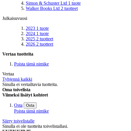
Simon & Schuster Ltd
1
tuote
Walker Books Ltd
2
tuotteet
Julkaisuvuosi
2023
1
tuote
2024
1
tuote
2025
2
tuotteet
2026
2
tuotteet
Vertaa tuotteita
Poista tämä nimike
Vertaa
Tyhjennä kaikki
Sinulla ei vertailtavia tuotteita.
Oma toivelista
Viimeksi lisätyt kohteet
Osta
Osta
Poista tämä nimike
Siirry toivelistalle
Sinulla ei ole tuotteita toivelistallasi.