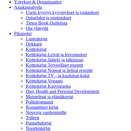
Yritykset & Organisaatiot
Asiakaspalvelu
Usein kysytyt kysymykset ja vastaukset
Ostoehdot ja sopimukset
Tietoa Book Outletista
Ota yhteyttä
Pikapolut
Lastenkirjat
Dekkarit
Keittokirjat
Keittokirjat Leivät ja leivonnaiset
Keittokirjat Jäätelö ja jälkiruoat
Keittokirjat Terveelliset reseptit
Keittokirjat Nopeat ja helpot reseptit
Keittokirjat TV - ja kuuluisat kokit
Keittokirjat Vegaani
Keittokirjat Kasvisruoka
Diet, Health and Personal Development
Muistelmat ja elämäkerrat
Poliisiromaanit
Romanttiset kirjat
Neuvoja vanhemmille
Trillerit
Puutarhakirjat
Nuortenkirjat