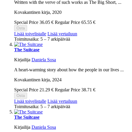
Written with the verve of such works as The Big Short, ...
Kovakantinen kirja,
2020
Special Price
36.05 €
Regular Price
65.55 €
Osta
Lisää toivelistalle
Lisää vertailuun
Toimitusaika: 5 – 7 arkipäivää
The Suitcase
Kirjailija
Daniela Sosa
A heart-warming story about how the people in our lives ...
Kovakantinen kirja,
2024
Special Price
21.29 €
Regular Price
38.71 €
Osta
Lisää toivelistalle
Lisää vertailuun
Toimitusaika: 5 – 7 arkipäivää
The Suitcase
Kirjailija
Daniela Sosa