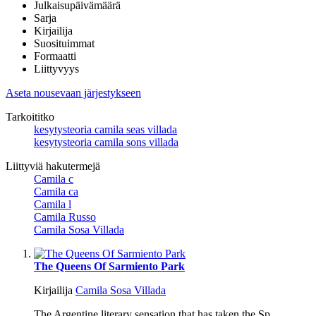
Julkaisupäivämäärä
Sarja
Kirjailija
Suosituimmat
Formaatti
Liittyvyys
Aseta nousevaan järjestykseen
Tarkoititko
kesytysteoria camila seas villada
kesytysteoria camila sons villada
Liittyviä hakutermejä
Camila c
Camila ca
Camila l
Camila Russo
Camila Sosa Villada
The Queens Of Sarmiento Park
Kirjailija
Camila Sosa Villada
The Argentine literary sensation that has taken the Sp ...