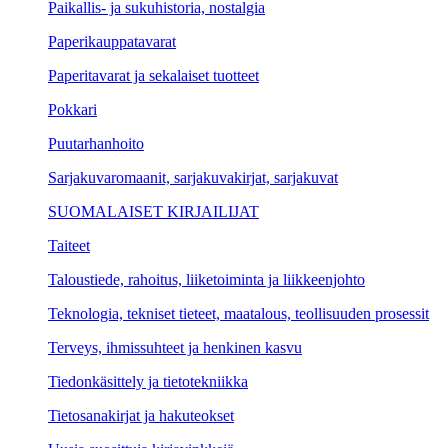
Paikallis- ja sukuhistoria, nostalgia
Paperikauppatavarat
Paperitavarat ja sekalaiset tuotteet
Pokkari
Puutarhanhoito
Sarjakuvaromaanit, sarjakuvakirjat, sarjakuvat
SUOMALAISET KIRJAILIJAT
Taiteet
Taloustiede, rahoitus, liiketoiminta ja liikkeenjohto
Teknologia, tekniset tieteet, maatalous, teollisuuden prosessit
Terveys, ihmissuhteet ja henkinen kasvu
Tiedonkäsittely ja tietotekniikka
Tietosanakirjat ja hakuteokset