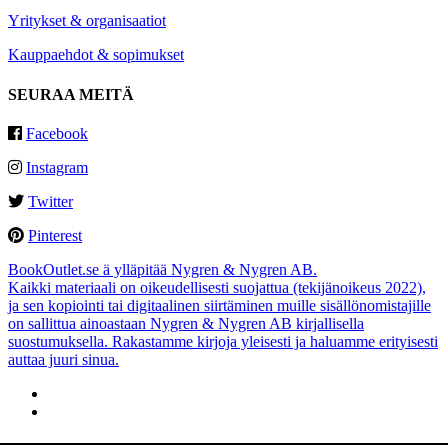
Yritykset & organisaatiot
Kauppaehdot & sopimukset
SEURAA MEITÄ
Facebook
Instagram
Twitter
Pinterest
BookOutlet.se ä ylläpitää Nygren & Nygren AB.
Kaikki materiaali on oikeudellisesti suojattua (tekijänoikeus 2022),
ja sen kopiointi tai digitaalinen siirtäminen muille sisällönomistajille
on sallittua ainoastaan Nygren & Nygren AB kirjallisella
suostumuksella. Rakastamme kirjoja yleisesti ja haluamme erityisesti
auttaa juuri sinua.