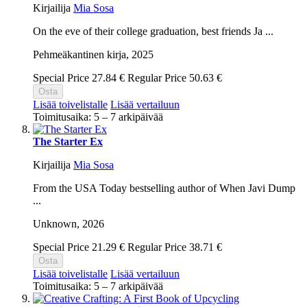
Kirjailija
Mia Sosa
On the eve of their college graduation, best friends Ja ...
Pehmeäkantinen kirja,
2025
Special Price
27.84 €
Regular Price
50.63 €
Osta
Lisää toivelistalle
Lisää vertailuun
Toimitusaika: 5 – 7 arkipäivää
The Starter Ex
Kirjailija
Mia Sosa
From the USA Today bestselling author of When Javi Dump
...
Unknown,
2026
Special Price
21.29 €
Regular Price
38.71 €
Osta
Lisää toivelistalle
Lisää vertailuun
Toimitusaika: 5 – 7 arkipäivää