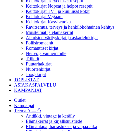
Keittokirjat Terveelliset reseptit
Keittokirjat Nopeat ja helpot reseptit
Keittokirjat TV - ja kuuluisat kokit
Keittokirjat Vegaani
Keittokirjat Kasvisruoka
Ravitsemus, terveys ja henkilökohtainen kehitys
Muistelmat ja elämäkerrat
Aikuisten värityskirjat ja askartelukirjat
Poliisiromaanit
Romanttiset kirjat
Neuvoja vanhemmille
Trillerit
Puutarhakirjat
Nuortenkirjat
Joogakirjat
TOPLISTAT
ASIAKASPALVELU
KAMPANJAT
Outlet
Kampanjat
Teema A — Ö
Antiikki, vintage ja keräily
Elämäkerrat ja kirjallisuustiede
Elämäntapa, harrastukset ja vapaa-aika