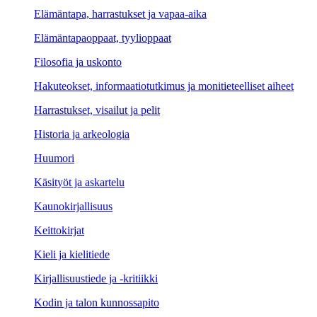
Elämäntapa, harrastukset ja vapaa-aika
Elämäntapaoppaat, tyylioppaat
Filosofia ja uskonto
Hakuteokset, informaatiotutkimus ja monitieteelliset aiheet
Harrastukset, visailut ja pelit
Historia ja arkeologia
Huumori
Käsityöt ja askartelu
Kaunokirjallisuus
Keittokirjat
Kieli ja kielitiede
Kirjallisuustiede ja -kritiikki
Kodin ja talon kunnossapito