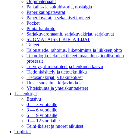
Oppimateriaalit
Paikallis- ja sukuhistoria, nostalgia
Paperikauppatavarat
Paperitavarat ja sekalaiset tuotteet
Pocket
Puutarhanhoito
Sarjakuvaromaanit, sarjakuvakirjat, sarjakuvat
SUOMALAISET KIRJAILIJAT
Taiteet
Taloustiede, rahoitus, liiketoiminta ja liikkeenjohto
Teknologia, tekniset tieteet, maatalous, teollisuuden
prosessit
Terveys, ihmissuhteet ja henkinen kasvu
Tiedonkäsittely ja tietotekniikka
Tietosanakirjat ja hakuteokset
Uusia suosittuja kirjavinkkejä
Yhteiskunta ja yhteiskuntatieteet
Lastenkirjat
Etusivu
0 — 3 vuotiaille
3 — 6 vuotiaille
6 — 9 vuotiaille
9 — 12 vuotiaille
Teini-ikäiset ja nuoret aikuiset
Toplistat