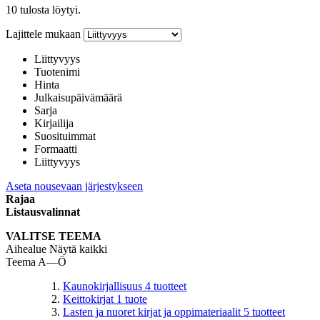
10 tulosta löytyi.
Lajittele mukaan
Liittyvyys
Tuotenimi
Hinta
Julkaisupäivämäärä
Sarja
Kirjailija
Suosituimmat
Formaatti
Liittyvyys
Aseta nousevaan järjestykseen
Rajaa
Listausvalinnat
VALITSE TEEMA
Aihealue
Näytä kaikki
Teema A—Ö
Kaunokirjallisuus
4
tuotteet
Keittokirjat
1
tuote
Lasten ja nuoret kirjat ja oppimateriaalit
5
tuotteet