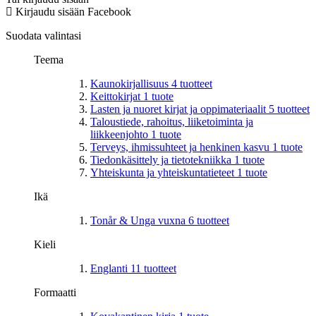
Kirjaudu sisään Facebook
Suodata valintasi
Teema
Kaunokirjallisuus
4
tuotteet
Keittokirjat
1
tuote
Lasten ja nuoret kirjat ja oppimateriaalit
5
tuotteet
Taloustiede, rahoitus, liiketoiminta ja
liikkeenjohto
1
tuote
Terveys, ihmissuhteet ja henkinen kasvu
1
tuote
Tiedonkäsittely ja tietotekniikka
1
tuote
Yhteiskunta ja yhteiskuntatieteet
1
tuote
Ikä
Tonår & Unga vuxna
6
tuotteet
Kieli
Englanti
11
tuotteet
Formaatti