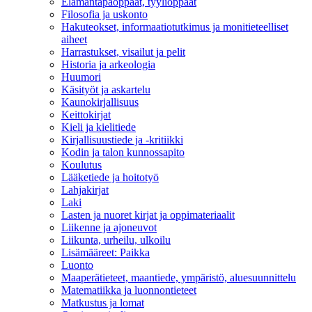
Elämäntapaoppaat, tyylioppaat
Filosofia ja uskonto
Hakuteokset, informaatiotutkimus ja monitieteelliset
aiheet
Harrastukset, visailut ja pelit
Historia ja arkeologia
Huumori
Käsityöt ja askartelu
Kaunokirjallisuus
Keittokirjat
Kieli ja kielitiede
Kirjallisuustiede ja -kritiikki
Kodin ja talon kunnossapito
Koulutus
Lääketiede ja hoitotyö
Lahjakirjat
Laki
Lasten ja nuoret kirjat ja oppimateriaalit
Liikenne ja ajoneuvot
Liikunta, urheilu, ulkoilu
Lisämääreet: Paikka
Luonto
Maaperätieteet, maantiede, ympäristö, aluesuunnittelu
Matematiikka ja luonnontieteet
Matkustus ja lomat