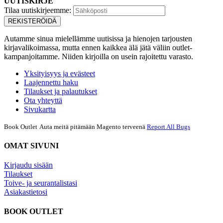
UUTISKIRJE
Tilaa uutiskirjeemme:
REKISTERÖIDÄ
Autamme sinua mielellämme uutisissa ja hienojen tarjousten
kirjavalikoimassa, mutta ennen kaikkea älä jätä väliin outlet-
kampanjoitamme. Niiden kirjoilla on usein rajoitettu varasto.
Yksityisyys ja evästeet
Laajennettu haku
Tilaukset ja palautukset
Ota yhteyttä
Sivukartta
Book Outlet
Auta meitä pitämään Magento terveenä
Report All Bugs
OMAT SIVUNI
Kirjaudu sisään
Tilaukset
Toive- ja seurantalistasi
Asiakastietosi
BOOK OUTLET