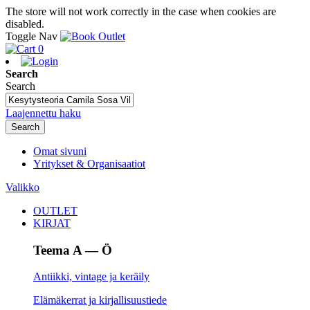
The store will not work correctly in the case when cookies are
disabled.
Toggle Nav
0
Search
Search
Laajennettu haku
Search
Omat sivuni
Yritykset & Organisaatiot
Valikko
OUTLET
KIRJAT
Teema A — Ö
Antiikki, vintage ja keräily
Elämäkerrat ja kirjallisuustiede