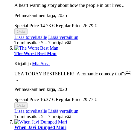
A heart-warming story about how the people in our lives ...
Pehmeäkantinen kirja,
2025
Special Price
14.73 €
Regular Price
26.79 €
Osta
Lisää toivelistalle
Lisää vertailuun
Toimitusaika: 5 – 7 arkipäivää
The Worst Best Man
Kirjailija
Mia Sosa
USA TODAY BESTSELLER!"A romantic comedy that''s
...
Pehmeäkantinen kirja,
2020
Special Price
16.37 €
Regular Price
29.77 €
Osta
Lisää toivelistalle
Lisää vertailuun
Toimitusaika: 5 – 7 arkipäivää
When Javi Dumped Mari