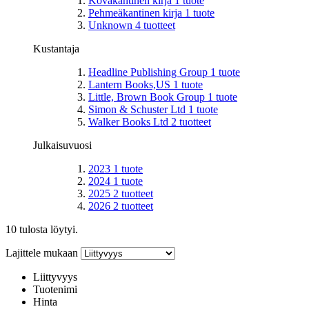
Kovakantinen kirja
1
tuote
Pehmeäkantinen kirja
1
tuote
Unknown
4
tuotteet
Kustantaja
Headline Publishing Group
1
tuote
Lantern Books,US
1
tuote
Little, Brown Book Group
1
tuote
Simon & Schuster Ltd
1
tuote
Walker Books Ltd
2
tuotteet
Julkaisuvuosi
2023
1
tuote
2024
1
tuote
2025
2
tuotteet
2026
2
tuotteet
10 tulosta löytyi.
Lajittele mukaan
Liittyvyys
Tuotenimi
Hinta