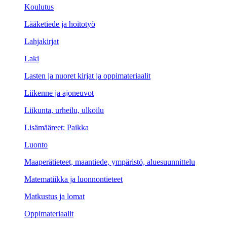
Koulutus
Lääketiede ja hoitotyö
Lahjakirjat
Laki
Lasten ja nuoret kirjat ja oppimateriaalit
Liikenne ja ajoneuvot
Liikunta, urheilu, ulkoilu
Lisämääreet: Paikka
Luonto
Maaperätieteet, maantiede, ympäristö, aluesuunnittelu
Matematiikka ja luonnontieteet
Matkustus ja lomat
Oppimateriaalit