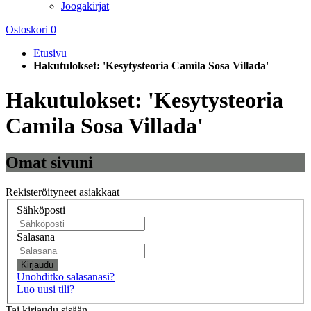
Joogakirjat
Ostoskori
0
Etusivu
Hakutulokset: 'Kesytysteoria Camila Sosa Villada'
Hakutulokset: 'Kesytysteoria
Camila Sosa Villada'
Omat sivuni
Rekisteröityneet asiakkaat
Sähköposti
Salasana
Kirjaudu
Unohditko salasanasi?
Luo uusi tili?
Tai kirjaudu sisään