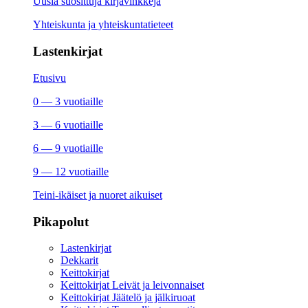
Uusia suosittuja kirjavinkkejä
Yhteiskunta ja yhteiskuntatieteet
Lastenkirjat
Etusivu
0 — 3 vuotiaille
3 — 6 vuotiaille
6 — 9 vuotiaille
9 — 12 vuotiaille
Teini-ikäiset ja nuoret aikuiset
Pikapolut
Lastenkirjat
Dekkarit
Keittokirjat
Keittokirjat Leivät ja leivonnaiset
Keittokirjat Jäätelö ja jälkiruoat