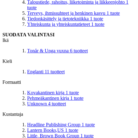
Taloustiede, rahoitus, liiketoiminta ja liikkeenjohto
1
tuote
Terveys, ihmissuhteet ja henkinen kasvu
1
tuote
Tiedonkäsittely ja tietotekniikka
1
tuote
Yhteiskunta ja yhteiskuntatieteet
1
tuote
SUODATA VALINTASI
Ikä
Tonår & Unga vuxna
6
tuotteet
Kieli
Englanti
11
tuotteet
Formaatti
Kovakantinen kirja
1
tuote
Pehmeäkantinen kirja
1
tuote
Unknown
4
tuotteet
Kustantaja
Headline Publishing Group
1
tuote
Lantern Books,US
1
tuote
Little, Brown Book Group
1
tuote