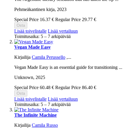
Pehmeäkantinen kirja,
2023
Special Price
16.37 €
Regular Price
29.77 €
Osta
Lisää toivelistalle
Lisää vertailuun
Toimitusaika: 5 – 7 arkipäivää
Vegan Made Easy
Kirjailija
Camila Perussello
,...
Vegan Made Easy is an essential guide for transitioning ...
Unknown,
2025
Special Price
60.48 €
Regular Price
86.40 €
Osta
Lisää toivelistalle
Lisää vertailuun
Toimitusaika: 5 – 7 arkipäivää
The Infinite Machine
Kirjailija
Camila Russo