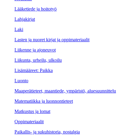
Lääketiede ja hoitotyö
Lahjakirjat
Laki
Lasten ja nuoret kirjat ja oppimateriaalit
Liikenne ja ajoneuvot
Liikunta, urheilu, ulkoilu
Lisämääreet: Paikka
Luonto
Maaperätieteet, maantiede, ympäristö, aluesuunnittelu
Matematiikka ja luonnontieteet
Matkustus ja lomat
Oppimateriaalit
Paikallis- ja sukuhistoria, nostalgia