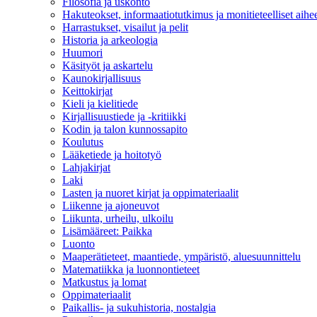
Filosofia ja uskonto
Hakuteokset, informaatiotutkimus ja monitieteelliset aihe
Harrastukset, visailut ja pelit
Historia ja arkeologia
Huumori
Käsityöt ja askartelu
Kaunokirjallisuus
Keittokirjat
Kieli ja kielitiede
Kirjallisuustiede ja -kritiikki
Kodin ja talon kunnossapito
Koulutus
Lääketiede ja hoitotyö
Lahjakirjat
Laki
Lasten ja nuoret kirjat ja oppimateriaalit
Liikenne ja ajoneuvot
Liikunta, urheilu, ulkoilu
Lisämääreet: Paikka
Luonto
Maaperätieteet, maantiede, ympäristö, aluesuunnittelu
Matematiikka ja luonnontieteet
Matkustus ja lomat
Oppimateriaalit
Paikallis- ja sukuhistoria, nostalgia