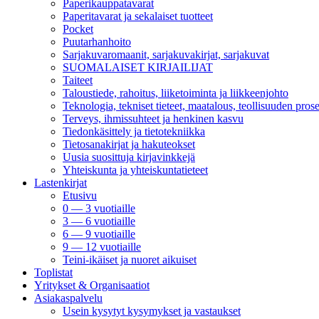
Paperikauppatavarat
Paperitavarat ja sekalaiset tuotteet
Pocket
Puutarhanhoito
Sarjakuvaromaanit, sarjakuvakirjat, sarjakuvat
SUOMALAISET KIRJAILIJAT
Taiteet
Taloustiede, rahoitus, liiketoiminta ja liikkeenjohto
Teknologia, tekniset tieteet, maatalous, teollisuuden prose
Terveys, ihmissuhteet ja henkinen kasvu
Tiedonkäsittely ja tietotekniikka
Tietosanakirjat ja hakuteokset
Uusia suosittuja kirjavinkkejä
Yhteiskunta ja yhteiskuntatieteet
Lastenkirjat
Etusivu
0 — 3 vuotiaille
3 — 6 vuotiaille
6 — 9 vuotiaille
9 — 12 vuotiaille
Teini-ikäiset ja nuoret aikuiset
Toplistat
Yritykset & Organisaatiot
Asiakaspalvelu
Usein kysytyt kysymykset ja vastaukset