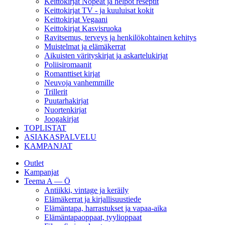
Keittokirjat Nopeat ja helpot reseptit
Keittokirjat TV - ja kuuluisat kokit
Keittokirjat Vegaani
Keittokirjat Kasvisruoka
Ravitsemus, terveys ja henkilökohtainen kehitys
Muistelmat ja elämäkerrat
Aikuisten värityskirjat ja askartelukirjat
Poliisiromaanit
Romanttiset kirjat
Neuvoja vanhemmille
Trillerit
Puutarhakirjat
Nuortenkirjat
Joogakirjat
TOPLISTAT
ASIAKASPALVELU
KAMPANJAT
Outlet
Kampanjat
Teema A — Ö
Antiikki, vintage ja keräily
Elämäkerrat ja kirjallisuustiede
Elämäntapa, harrastukset ja vapaa-aika
Elämäntapaoppaat, tyylioppaat