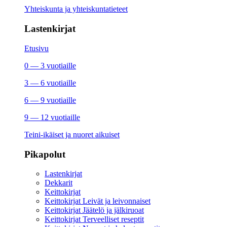
Yhteiskunta ja yhteiskuntatieteet
Lastenkirjat
Etusivu
0 — 3 vuotiaille
3 — 6 vuotiaille
6 — 9 vuotiaille
9 — 12 vuotiaille
Teini-ikäiset ja nuoret aikuiset
Pikapolut
Lastenkirjat
Dekkarit
Keittokirjat
Keittokirjat Leivät ja leivonnaiset
Keittokirjat Jäätelö ja jälkiruoat
Keittokirjat Terveelliset reseptit