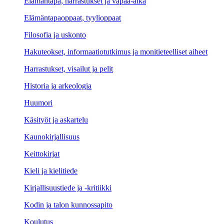
Elämäntapa, harrastukset ja vapaa-aika
Elämäntapaoppaat, tyylioppaat
Filosofia ja uskonto
Hakuteokset, informaatiotutkimus ja monitieteelliset aiheet
Harrastukset, visailut ja pelit
Historia ja arkeologia
Huumori
Käsityöt ja askartelu
Kaunokirjallisuus
Keittokirjat
Kieli ja kielitiede
Kirjallisuustiede ja -kritiikki
Kodin ja talon kunnossapito
Koulutus