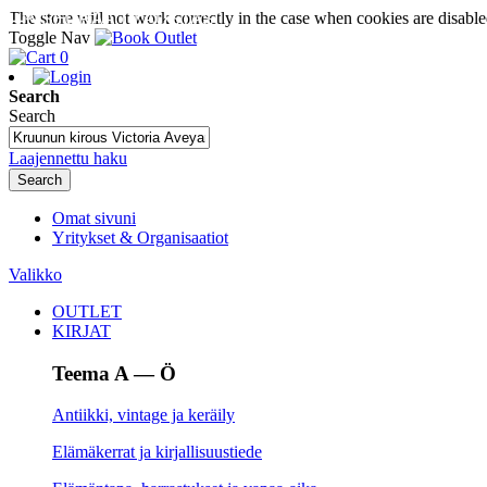
The store will not work correctly in the case when cookies are disable
SEURAA TILAUSTASI
Toggle Nav
0
Search
Search
Laajennettu haku
Search
Omat sivuni
Yritykset & Organisaatiot
Valikko
OUTLET
KIRJAT
Teema A — Ö
Antiikki, vintage ja keräily
Elämäkerrat ja kirjallisuustiede