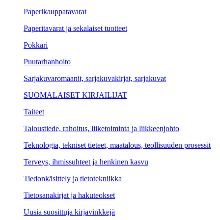
Paperikauppatavarat
Paperitavarat ja sekalaiset tuotteet
Pokkari
Puutarhanhoito
Sarjakuvaromaanit, sarjakuvakirjat, sarjakuvat
SUOMALAISET KIRJAILIJAT
Taiteet
Taloustiede, rahoitus, liiketoiminta ja liikkeenjohto
Teknologia, tekniset tieteet, maatalous, teollisuuden prosessit
Terveys, ihmissuhteet ja henkinen kasvu
Tiedonkäsittely ja tietotekniikka
Tietosanakirjat ja hakuteokset
Uusia suosittuja kirjavinkkejä