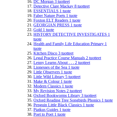
DC Morgan
3
tuotteet
Detective Clare Mackay
8
tuotteet
ESSENTIALS
1
tuote
Faber Nature Poets
1
tuote
Foxton ELT Readers
1
tuote
GEORGIAN PRESS
1
tuote
Gold
1
tuote
HISTORY DETECTIVE INVESTIGATES
1
tuote
Health and Family Life Education Primary
1
tuote
Kitchen Disco
3
tuotteet
Legal Practice Course Manuals
2
tuotteet
Lenny Learns About . . .
2
tuotteet
Lionesses of the Sea
1
tuote
Little Observers
1
tuote
Little Wild Library
5
tuotteet
Make & Colour
1
tuote
Modern Classics
1
tuote
My Revision Notes
2
tuotteet
Oxford Bookworms Library
3
tuotteet
Oxford Reading Tree Songbirds Phonics
1
tuote
Penguin Little Black Classics
1
tuote
Piatkus Guides
1
tuote
Poet to Poet
1
tuote