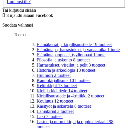
Luo uusi tili?
Tai kirjaudu sisään
Kirjaudu sisään Facebook
Suodata valintasi
Teema
Elämäkerrat ja kirjallisuustiede
19
tuotteet
Elämäntapa, harrastukset ja vapaa-aika
1
tuote
Elämäntapaoppaat, tyylioppaat
1
tuote
Filosofia ja uskonto
8
tuotteet
Harrastukset, visailut ja pelit
3
tuotteet
Historia ja arkeologia
13
tuotteet
Huumori
2
tuotteet
Kaunokirjallisuus
101
tuotteet
Keittokirjat
13
tuotteet
Kieli ja kielitiede
14
tuotteet
Kirjallisuustiede ja -kritiikki
2
tuotteet
Koulutus
12
tuotteet
Käsityöt ja askartelu
8
tuotteet
Lahjakirjat
3
tuotteet
Laki
7
tuotteet
Lasten ja nuoret kirjat ja oppimateriaalit
98
tuotteet