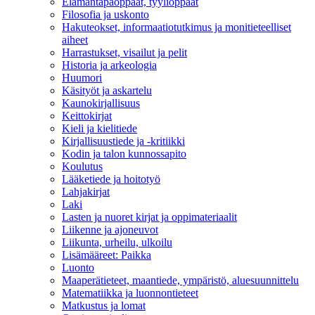
Elämäntapaoppaat, tyylioppaat
Filosofia ja uskonto
Hakuteokset, informaatiotutkimus ja monitieteelliset
aiheet
Harrastukset, visailut ja pelit
Historia ja arkeologia
Huumori
Käsityöt ja askartelu
Kaunokirjallisuus
Keittokirjat
Kieli ja kielitiede
Kirjallisuustiede ja -kritiikki
Kodin ja talon kunnossapito
Koulutus
Lääketiede ja hoitotyö
Lahjakirjat
Laki
Lasten ja nuoret kirjat ja oppimateriaalit
Liikenne ja ajoneuvot
Liikunta, urheilu, ulkoilu
Lisämääreet: Paikka
Luonto
Maaperätieteet, maantiede, ympäristö, aluesuunnittelu
Matematiikka ja luonnontieteet
Matkustus ja lomat