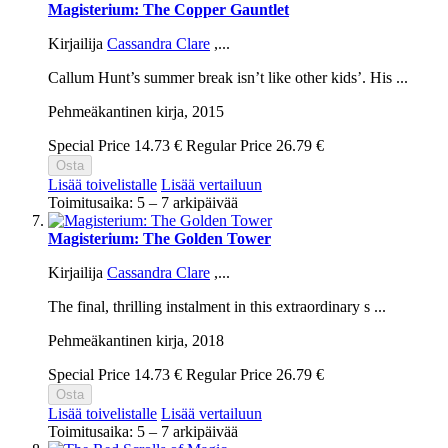
Magisterium: The Copper Gauntlet
Kirjailija
Cassandra Clare
,...
Callum Hunt’s summer break isn’t like other kids’. His ...
Pehmeäkantinen kirja,
2015
Special Price
14.73 €
Regular Price
26.79 €
Osta
Lisää toivelistalle
Lisää vertailuun
Toimitusaika: 5 – 7 arkipäivää
Magisterium: The Golden Tower
Kirjailija
Cassandra Clare
,...
The final, thrilling instalment in this extraordinary s ...
Pehmeäkantinen kirja,
2018
Special Price
14.73 €
Regular Price
26.79 €
Osta
Lisää toivelistalle
Lisää vertailuun
Toimitusaika: 5 – 7 arkipäivää