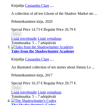
Kirjailija
Cassandra Clare
,...
A collection of all ten Ghosts of the Shadow Market sto ...
Pehmeäkantinen kirja,
2020
Special Price
14.73 €
Regular Price
26.79 €
Osta
Lisää toivelistalle
Lisää vertailuun
Toimitusaika: 5 – 7 arkipäivää
Tales from the Shadowhunter Academy
Kirjailija
Cassandra Clare
,...
An illustrated collection of ten stories about Simon Le ...
Pehmeäkantinen kirja,
2017
Special Price
16.37 €
Regular Price
29.77 €
Osta
Lisää toivelistalle
Lisää vertailuun
Toimitusaika: 5 – 7 arkipäivää
The Shadowhunter's Codex