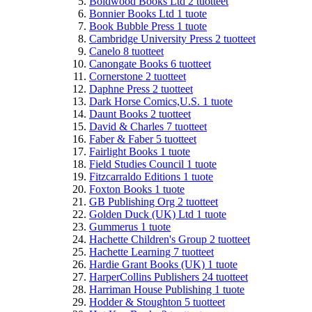
Boldwood Books Ltd
2
tuotteet
Bonnier Books Ltd
1
tuote
Book Bubble Press
1
tuote
Cambridge University Press
2
tuotteet
Canelo
8
tuotteet
Canongate Books
6
tuotteet
Cornerstone
2
tuotteet
Daphne Press
2
tuotteet
Dark Horse Comics,U.S.
1
tuote
Daunt Books
2
tuotteet
David & Charles
7
tuotteet
Faber & Faber
5
tuotteet
Fairlight Books
1
tuote
Field Studies Council
1
tuote
Fitzcarraldo Editions
1
tuote
Foxton Books
1
tuote
GB Publishing Org
2
tuotteet
Golden Duck (UK) Ltd
1
tuote
Gummerus
1
tuote
Hachette Children's Group
2
tuotteet
Hachette Learning
7
tuotteet
Hardie Grant Books (UK)
1
tuote
HarperCollins Publishers
24
tuotteet
Harriman House Publishing
1
tuote
Hodder & Stoughton
5
tuotteet