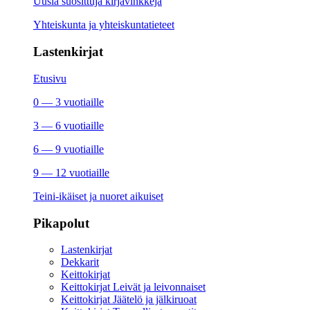
Uusia suosittuja kirjavinkkejä
Yhteiskunta ja yhteiskuntatieteet
Lastenkirjat
Etusivu
0 — 3 vuotiaille
3 — 6 vuotiaille
6 — 9 vuotiaille
9 — 12 vuotiaille
Teini-ikäiset ja nuoret aikuiset
Pikapolut
Lastenkirjat
Dekkarit
Keittokirjat
Keittokirjat Leivät ja leivonnaiset
Keittokirjat Jäätelö ja jälkiruoat