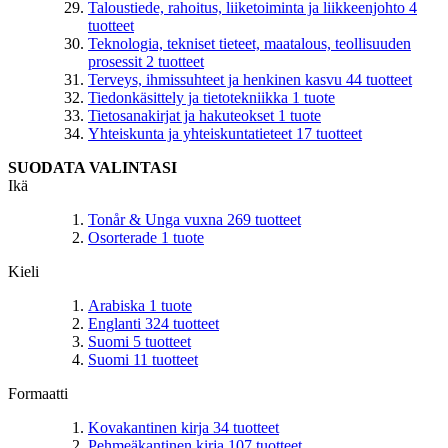
Taloustiede, rahoitus, liiketoiminta ja liikkeenjohto
4
tuotteet
Teknologia, tekniset tieteet, maatalous, teollisuuden
prosessit
2
tuotteet
Terveys, ihmissuhteet ja henkinen kasvu
44
tuotteet
Tiedonkäsittely ja tietotekniikka
1
tuote
Tietosanakirjat ja hakuteokset
1
tuote
Yhteiskunta ja yhteiskuntatieteet
17
tuotteet
SUODATA VALINTASI
Ikä
Tonår & Unga vuxna
269
tuotteet
Osorterade
1
tuote
Kieli
Arabiska
1
tuote
Englanti
324
tuotteet
Suomi
5
tuotteet
Suomi
11
tuotteet
Formaatti
Kovakantinen kirja
34
tuotteet
Pehmeäkantinen kirja
107
tuotteet