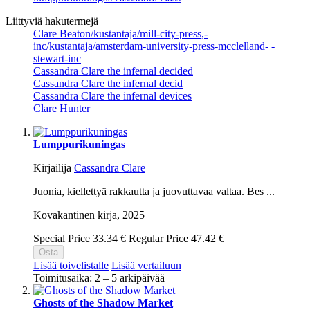
Liittyviä hakutermejä
Clare Beaton/kustantaja/mill-city-press,-
inc/kustantaja/amsterdam-university-press-mcclelland- -
stewart-inc
Cassandra Clare the infernal decided
Cassandra Clare the infernal decid
Cassandra Clare the infernal devices
Clare Hunter
Lumppurikuningas
Kirjailija
Cassandra Clare
Juonia, kiellettyä rakkautta ja juovuttavaa valtaa. Bes ...
Kovakantinen kirja,
2025
Special Price
33.34 €
Regular Price
47.42 €
Osta
Lisää toivelistalle
Lisää vertailuun
Toimitusaika: 2 – 5 arkipäivää
Ghosts of the Shadow Market