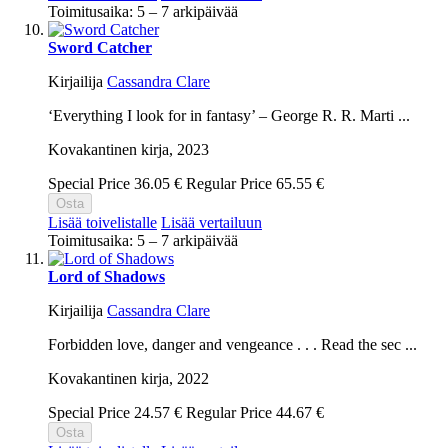
Toimitusaika: 5 – 7 arkipäivää
Sword Catcher
Kirjailija
Cassandra Clare
‘Everything I look for in fantasy’ – George R. R. Marti ...
Kovakantinen kirja,
2023
Special Price
36.05 €
Regular Price
65.55 €
Osta
Lisää toivelistalle
Lisää vertailuun
Toimitusaika: 5 – 7 arkipäivää
Lord of Shadows
Kirjailija
Cassandra Clare
Forbidden love, danger and vengeance . . . Read the sec ...
Kovakantinen kirja,
2022
Special Price
24.57 €
Regular Price
44.67 €
Osta