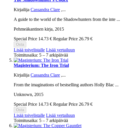
Kirjailija
Cassandra Clare
,...
A guide to the world of the Shadowhunters from the inte ...
Pehmeäkantinen kirja,
2015
Special Price
14.73 €
Regular Price
26.79 €
Osta
Lisää toivelistalle
Lisää vertailuun
Toimitusaika: 5 – 7 arkipäivää
Magisterium: The Iron Trial
Kirjailija
Cassandra Clare
,...
From the imaginations of bestselling authors Holly Blac ...
Unknown,
2015
Special Price
14.73 €
Regular Price
26.79 €
Osta
Lisää toivelistalle
Lisää vertailuun
Toimitusaika: 5 – 7 arkipäivää