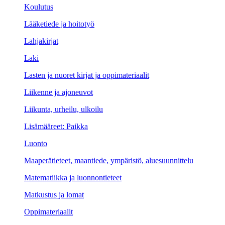
Koulutus
Lääketiede ja hoitotyö
Lahjakirjat
Laki
Lasten ja nuoret kirjat ja oppimateriaalit
Liikenne ja ajoneuvot
Liikunta, urheilu, ulkoilu
Lisämääreet: Paikka
Luonto
Maaperätieteet, maantiede, ympäristö, aluesuunnittelu
Matematiikka ja luonnontieteet
Matkustus ja lomat
Oppimateriaalit