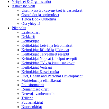
Yritykset & Organisaatiot
Asiakaspalvelu
Usein kysytyt kysymykset ja vastaukset
Ostoehdot ja sopimukset
Tietoa Book Outletista
Ota yhteyttä
Pikapolut
Lastenkirjat
Dekkarit
Keittokirjat
Keittokirjat Leivät ja leivonnaiset
Keittokirjat Jäätelö ja jälkiruoat
Keittokirjat Terveelliset reseptit
Keittokirjat Nopeat ja helpot reseptit
Keittokirjat TV - ja kuuluisat kokit
Keittokirjat Vegaani
Keittokirjat Kasvisruoka
Diet, Health and Personal Development
Muistelmat ja elämäkerrat
Poliisiromaanit
Romanttiset kirjat
Neuvoja vanhemmille
Trillerit
Puutarhakirjat
Nuortenkirjat