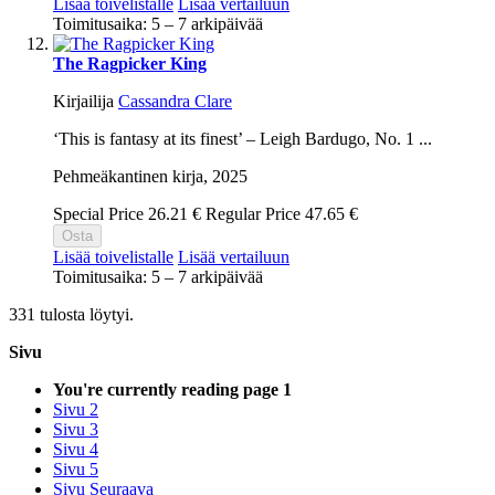
Lisää toivelistalle
Lisää vertailuun
Toimitusaika: 5 – 7 arkipäivää
The Ragpicker King
Kirjailija
Cassandra Clare
‘This is fantasy at its finest’ – Leigh Bardugo, No. 1 ...
Pehmeäkantinen kirja,
2025
Special Price
26.21 €
Regular Price
47.65 €
Osta
Lisää toivelistalle
Lisää vertailuun
Toimitusaika: 5 – 7 arkipäivää
331 tulosta löytyi.
Sivu
You're currently reading page
1
Sivu
2
Sivu
3
Sivu
4
Sivu
5
Sivu
Seuraava