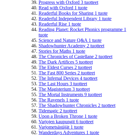
Progress with Oxford
3
tuotteet
Read with Oxford
1
tuote
Readerful Books for Sharing
1
tuote
Readerful Independent Library
1
tuote
Readerful Rise
1
tuote
Reading Planet: Rocket Phonics programme
1
tuote
Science and Nature Q&A
1
tuote
Shadowhunter Academy
2
tuotteet
Stories for Maths
1
tuote
The Chronicles of Castellane
2
tuotteet
The Dark Artifices
5
tuotteet
The Eldest Curses
2
tuotteet
The Fast 800 Series
2
tuotteet
The Infernal Devices
4
tuotteet
The Last Hours
3
tuotteet
The Magisterium
3
tuotteet
The Mortal Instruments
9
tuotteet
The Ravenels
1
tuote
The Shadowhunter Chronicles
2
tuotteet
Tidemagic
2
tuotteet
Upon a Broken Throne
1
tuote
Varjojen kaupungit
6
tuotteet
Varjometsästäjät
1
tuote
Wanderdays Adventures
1
tuote