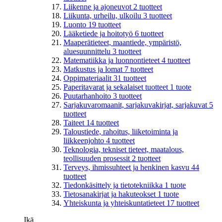
Liikenne ja ajoneuvot
2
tuotteet
Liikunta, urheilu, ulkoilu
3
tuotteet
Luonto
19
tuotteet
Lääketiede ja hoitotyö
6
tuotteet
Maaperätieteet, maantiede, ympäristö,
aluesuunnittelu
3
tuotteet
Matematiikka ja luonnontieteet
4
tuotteet
Matkustus ja lomat
7
tuotteet
Oppimateriaalit
31
tuotteet
Paperitavarat ja sekalaiset tuotteet
1
tuote
Puutarhanhoito
3
tuotteet
Sarjakuvaromaanit, sarjakuvakirjat, sarjakuvat
5
tuotteet
Taiteet
14
tuotteet
Taloustiede, rahoitus, liiketoiminta ja
liikkeenjohto
4
tuotteet
Teknologia, tekniset tieteet, maatalous,
teollisuuden prosessit
2
tuotteet
Terveys, ihmissuhteet ja henkinen kasvu
44
tuotteet
Tiedonkäsittely ja tietotekniikka
1
tuote
Tietosanakirjat ja hakuteokset
1
tuote
Yhteiskunta ja yhteiskuntatieteet
17
tuotteet
Ikä