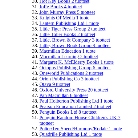
Hot Key Books
2
tuotteet
Joffe Books
4
tuotteet
John Murray Press
5
tuotteet
Knights Of Media
1
tuote
Lantern Publishing Ltd
1
tuote
Little Tiger Press Group
2
tuotteet
Little Toller Books
2
tuotteet
Little, Brown & Company
3
tuotteet
Little, Brown Book Group
9
tuotteet
Macmillan Education
1
tuote
Macmillan Learning
2
tuotteet
Margaret K. McElderry Books
1
tuote
Octopus Publishing Group
6
tuotteet
Oneworld Publications
2
tuotteet
Orion Publishing Co
3
tuotteet
Otava
9
tuotteet
Oxford University Press
20
tuotteet
Pan Macmillan
6
tuotteet
Paul Holberton Publishing Ltd
1
tuote
Pearson Education Limited
2
tuotteet
Penguin Books Ltd
8
tuotteet
Penguin Random House Children's UK
7
tuotteet
Potter/Ten Speed/Harmony/Rodale
1
tuote
Quadrille Publishing Ltd
1
tuote