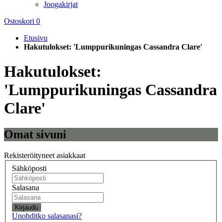
Joogakirjat
Ostoskori
0
Etusivu
Hakutulokset: 'Lumppurikuningas Cassandra Clare'
Hakutulokset:
'Lumppurikuningas Cassandra
Clare'
Omat sivuni
Rekisteröityneet asiakkaat
Sähköposti
Salasana
Kirjaudu
Unohditko salasanasi?