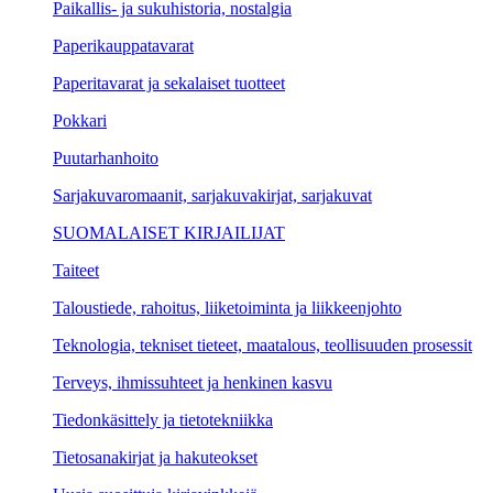
Paikallis- ja sukuhistoria, nostalgia
Paperikauppatavarat
Paperitavarat ja sekalaiset tuotteet
Pokkari
Puutarhanhoito
Sarjakuvaromaanit, sarjakuvakirjat, sarjakuvat
SUOMALAISET KIRJAILIJAT
Taiteet
Taloustiede, rahoitus, liiketoiminta ja liikkeenjohto
Teknologia, tekniset tieteet, maatalous, teollisuuden prosessit
Terveys, ihmissuhteet ja henkinen kasvu
Tiedonkäsittely ja tietotekniikka
Tietosanakirjat ja hakuteokset