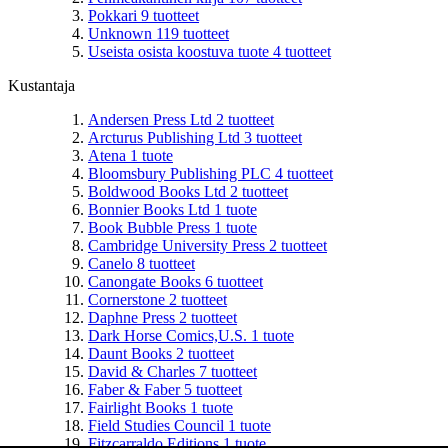
Pokkari
9
tuotteet
Unknown
119
tuotteet
Useista osista koostuva tuote
4
tuotteet
Kustantaja
Andersen Press Ltd
2
tuotteet
Arcturus Publishing Ltd
3
tuotteet
Atena
1
tuote
Bloomsbury Publishing PLC
4
tuotteet
Boldwood Books Ltd
2
tuotteet
Bonnier Books Ltd
1
tuote
Book Bubble Press
1
tuote
Cambridge University Press
2
tuotteet
Canelo
8
tuotteet
Canongate Books
6
tuotteet
Cornerstone
2
tuotteet
Daphne Press
2
tuotteet
Dark Horse Comics,U.S.
1
tuote
Daunt Books
2
tuotteet
David & Charles
7
tuotteet
Faber & Faber
5
tuotteet
Fairlight Books
1
tuote
Field Studies Council
1
tuote
Fitzcarraldo Editions
1
tuote