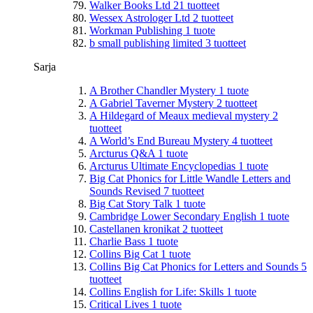
Walker Books Ltd
21
tuotteet
Wessex Astrologer Ltd
2
tuotteet
Workman Publishing
1
tuote
b small publishing limited
3
tuotteet
Sarja
A Brother Chandler Mystery
1
tuote
A Gabriel Taverner Mystery
2
tuotteet
A Hildegard of Meaux medieval mystery
2
tuotteet
A World’s End Bureau Mystery
4
tuotteet
Arcturus Q&A
1
tuote
Arcturus Ultimate Encyclopedias
1
tuote
Big Cat Phonics for Little Wandle Letters and
Sounds Revised
7
tuotteet
Big Cat Story Talk
1
tuote
Cambridge Lower Secondary English
1
tuote
Castellanen kronikat
2
tuotteet
Charlie Bass
1
tuote
Collins Big Cat
1
tuote
Collins Big Cat Phonics for Letters and Sounds
5
tuotteet
Collins English for Life: Skills
1
tuote
Critical Lives
1
tuote