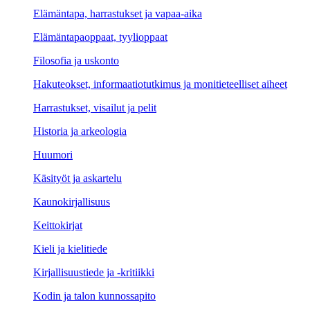
Elämäntapa, harrastukset ja vapaa-aika
Elämäntapaoppaat, tyylioppaat
Filosofia ja uskonto
Hakuteokset, informaatiotutkimus ja monitieteelliset aiheet
Harrastukset, visailut ja pelit
Historia ja arkeologia
Huumori
Käsityöt ja askartelu
Kaunokirjallisuus
Keittokirjat
Kieli ja kielitiede
Kirjallisuustiede ja -kritiikki
Kodin ja talon kunnossapito