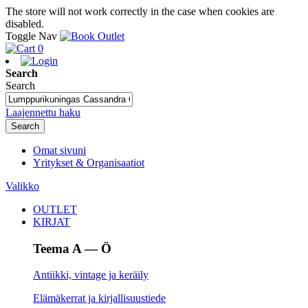
The store will not work correctly in the case when cookies are
disabled.
Toggle Nav
0
Search
Search
Laajennettu haku
Search
Omat sivuni
Yritykset & Organisaatiot
Valikko
OUTLET
KIRJAT
Teema A — Ö
Antiikki, vintage ja keräily
Elämäkerrat ja kirjallisuustiede