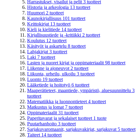
Harrastukset, visailut ja pelit
3
tuotteet
Historia ja arkeologia
13
tuotteet
Huumori
2
tuotteet
Kaunokirjallisuus
101
tuotteet
Keittokirjat
13
tuotteet
Kieli ja kielitiede
14
tuotteet
Kirjallisuustiede ja -kritiikki
2
tuotteet
Koulutus
12
tuotteet
Käsityöt ja askartelu
8
tuotteet
Lahjakirjat
3
tuotteet
Laki
7
tuotteet
Lasten ja nuoret kirjat ja oppimateriaalit
98
tuotteet
Liikenne ja ajoneuvot
2
tuotteet
Liikunta, urheilu, ulkoilu
3
tuotteet
Luonto
19
tuotteet
Lääketiede ja hoitotyö
6
tuotteet
Maaperätieteet, maantiede, ympäristö, aluesuunnittelu
3
tuotteet
Matematiikka ja luonnontieteet
4
tuotteet
Matkustus ja lomat
7
tuotteet
Oppimateriaalit
31
tuotteet
Paperitavarat ja sekalaiset tuotteet
1
tuote
Puutarhanhoito
3
tuotteet
Sarjakuvaromaanit, sarjakuvakirjat, sarjakuvat
5
tuotteet
Taiteet
14
tuotteet