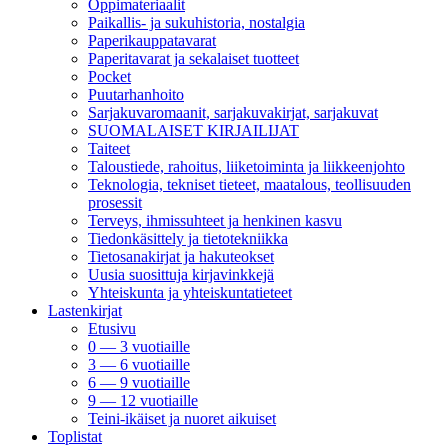
Oppimateriaalit
Paikallis- ja sukuhistoria, nostalgia
Paperikauppatavarat
Paperitavarat ja sekalaiset tuotteet
Pocket
Puutarhanhoito
Sarjakuvaromaanit, sarjakuvakirjat, sarjakuvat
SUOMALAISET KIRJAILIJAT
Taiteet
Taloustiede, rahoitus, liiketoiminta ja liikkeenjohto
Teknologia, tekniset tieteet, maatalous, teollisuuden
prosessit
Terveys, ihmissuhteet ja henkinen kasvu
Tiedonkäsittely ja tietotekniikka
Tietosanakirjat ja hakuteokset
Uusia suosittuja kirjavinkkejä
Yhteiskunta ja yhteiskuntatieteet
Lastenkirjat
Etusivu
0 — 3 vuotiaille
3 — 6 vuotiaille
6 — 9 vuotiaille
9 — 12 vuotiaille
Teini-ikäiset ja nuoret aikuiset
Toplistat