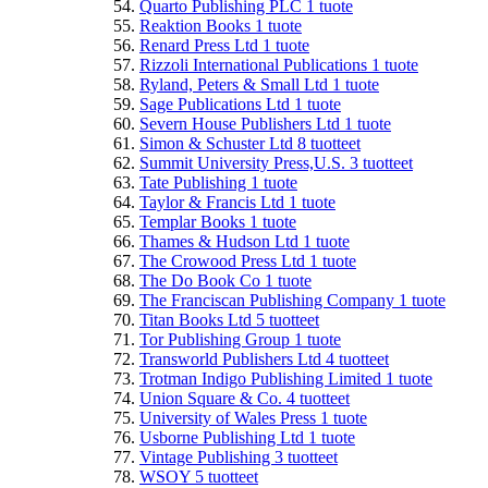
Quarto Publishing PLC
1
tuote
Reaktion Books
1
tuote
Renard Press Ltd
1
tuote
Rizzoli International Publications
1
tuote
Ryland, Peters & Small Ltd
1
tuote
Sage Publications Ltd
1
tuote
Severn House Publishers Ltd
1
tuote
Simon & Schuster Ltd
8
tuotteet
Summit University Press,U.S.
3
tuotteet
Tate Publishing
1
tuote
Taylor & Francis Ltd
1
tuote
Templar Books
1
tuote
Thames & Hudson Ltd
1
tuote
The Crowood Press Ltd
1
tuote
The Do Book Co
1
tuote
The Franciscan Publishing Company
1
tuote
Titan Books Ltd
5
tuotteet
Tor Publishing Group
1
tuote
Transworld Publishers Ltd
4
tuotteet
Trotman Indigo Publishing Limited
1
tuote
Union Square & Co.
4
tuotteet
University of Wales Press
1
tuote
Usborne Publishing Ltd
1
tuote
Vintage Publishing
3
tuotteet
WSOY
5
tuotteet