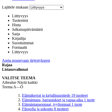
Lajittele mukaan
Liittyvyys
Tuotenimi
Hinta
Julkaisupäivämäärä
Sarja
Kirjailija
Suosituimmat
Formaatti
Liittyvyys
Aseta nousevaan järjestykseen
Rajaa
Listausvalinnat
VALITSE TEEMA
Aihealue
Näytä kaikki
Teema A—Ö
Elämäkerrat ja kirjallisuustiede
19
tuotteet
Elämäntapa, harrastukset ja vapaa-aika
1
tuote
Elämäntapaoppaat, tyylioppaat
1
tuote
Filosofia ja uskonto
8
tuotteet