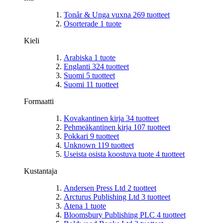
Tonår & Unga vuxna
269
tuotteet
Osorterade
1
tuote
Kieli
Arabiska
1
tuote
Englanti
324
tuotteet
Suomi
5
tuotteet
Suomi
11
tuotteet
Formaatti
Kovakantinen kirja
34
tuotteet
Pehmeäkantinen kirja
107
tuotteet
Pokkari
9
tuotteet
Unknown
119
tuotteet
Useista osista koostuva tuote
4
tuotteet
Kustantaja
Andersen Press Ltd
2
tuotteet
Arcturus Publishing Ltd
3
tuotteet
Atena
1
tuote
Bloomsbury Publishing PLC
4
tuotteet