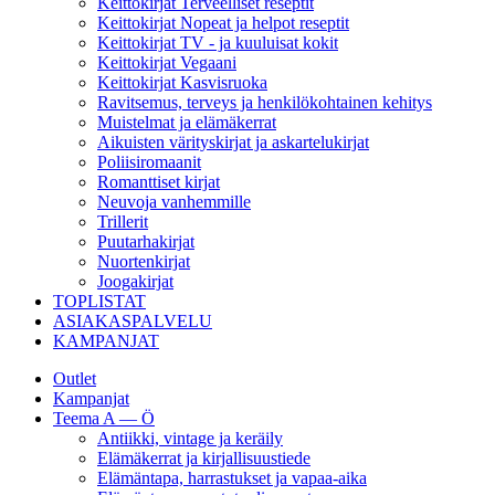
Keittokirjat Terveelliset reseptit
Keittokirjat Nopeat ja helpot reseptit
Keittokirjat TV - ja kuuluisat kokit
Keittokirjat Vegaani
Keittokirjat Kasvisruoka
Ravitsemus, terveys ja henkilökohtainen kehitys
Muistelmat ja elämäkerrat
Aikuisten värityskirjat ja askartelukirjat
Poliisiromaanit
Romanttiset kirjat
Neuvoja vanhemmille
Trillerit
Puutarhakirjat
Nuortenkirjat
Joogakirjat
TOPLISTAT
ASIAKASPALVELU
KAMPANJAT
Outlet
Kampanjat
Teema A — Ö
Antiikki, vintage ja keräily
Elämäkerrat ja kirjallisuustiede
Elämäntapa, harrastukset ja vapaa-aika