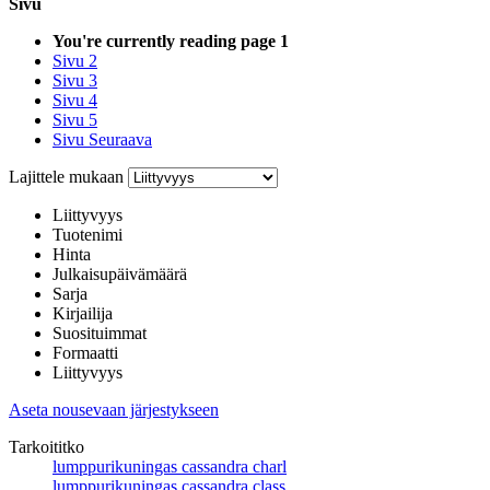
Sivu
You're currently reading page
1
Sivu
2
Sivu
3
Sivu
4
Sivu
5
Sivu
Seuraava
Lajittele mukaan
Liittyvyys
Tuotenimi
Hinta
Julkaisupäivämäärä
Sarja
Kirjailija
Suosituimmat
Formaatti
Liittyvyys
Aseta nousevaan järjestykseen
Tarkoititko
lumppurikuningas cassandra charl
lumppurikuningas cassandra class