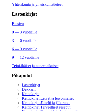
Yhteiskunta ja yhteiskuntatieteet
Lastenkirjat
Etusivu
0 — 3 vuotiaille
3 — 6 vuotiaille
6 — 9 vuotiaille
9 — 12 vuotiaille
Teini-ikäiset ja nuoret aikuiset
Pikapolut
Lastenkirjat
Dekkarit
Keittokirjat
Keittokirjat Leivät ja leivonnaiset
Keittokirjat Jäätelö ja jälkiruoat
Keittokirjat Terveelliset reseptit