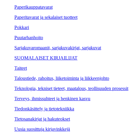
Paperikauppatavarat
Paperitavarat ja sekalaiset tuotteet
Pokkari
Puutarhanhoito
Sarjakuvaromaanit, sarjakuvakirjat, sarjakuvat
SUOMALAISET KIRJAILIJAT
Taiteet
Taloustiede, rahoitus, liiketoiminta ja liikkeenjohto
Teknologia, tekniset tieteet, maatalous, teollisuuden prosessit
Terveys, ihmissuhteet ja henkinen kasvu
Tiedonkäsittely ja tietotekniikka
Tietosanakirjat ja hakuteokset
Uusia suosittuja kirjavinkkejä