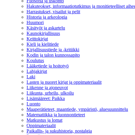
Filosofia ja uskonto
Hakuteokset, informaatiotutkimus ja monitieteelliset aihe
Harrastukset, visailut ja pelit
Historia ja arkeologia
Huumori
Käsityöt ja askartelu
Kaunokirjallisuus
Keittokirjat
Kieli ja kielitiede
Kirjallisuustiede ja -kritiikki
Kodin ja talon kunnossapito
Koulutus
Lääketiede ja hoitotyö
Lahjakirjat
Laki
Lasten ja nuoret kirjat ja oppimateriaalit
Liikenne ja ajoneuvot
Liikunta, urheilu, ulkoilu
Lisämääreet: Paikka
Luonto
Maaperätieteet, maantiede, ympäristö, aluesuunnittelu
Matematiikka ja luonnontieteet
Matkustus ja lomat
Oppimateriaalit
Paikallis- ja sukuhistoria, nostalgia