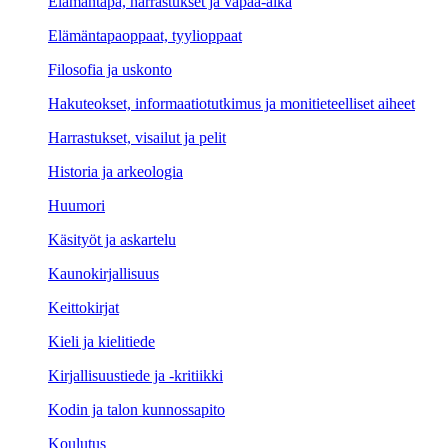
Elämäntapa, harrastukset ja vapaa-aika
Elämäntapaoppaat, tyylioppaat
Filosofia ja uskonto
Hakuteokset, informaatiotutkimus ja monitieteelliset aiheet
Harrastukset, visailut ja pelit
Historia ja arkeologia
Huumori
Käsityöt ja askartelu
Kaunokirjallisuus
Keittokirjat
Kieli ja kielitiede
Kirjallisuustiede ja -kritiikki
Kodin ja talon kunnossapito
Koulutus