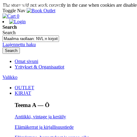
The store will not work correctly in the case when cookies are disable
SEURAA TILAUSTASI
Toggle Nav
0
Search
Search
Laajennettu haku
Search
Omat sivuni
Yritykset & Organisaatiot
Valikko
OUTLET
KIRJAT
Teema A — Ö
Antiikki, vintage ja keräily
Elämäkerrat ja kirjallisuustiede