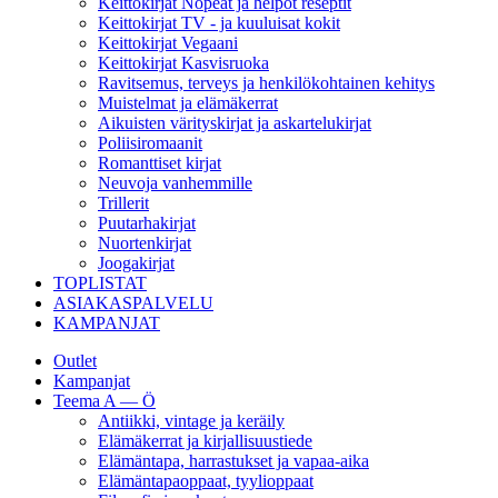
Keittokirjat Nopeat ja helpot reseptit
Keittokirjat TV - ja kuuluisat kokit
Keittokirjat Vegaani
Keittokirjat Kasvisruoka
Ravitsemus, terveys ja henkilökohtainen kehitys
Muistelmat ja elämäkerrat
Aikuisten värityskirjat ja askartelukirjat
Poliisiromaanit
Romanttiset kirjat
Neuvoja vanhemmille
Trillerit
Puutarhakirjat
Nuortenkirjat
Joogakirjat
TOPLISTAT
ASIAKASPALVELU
KAMPANJAT
Outlet
Kampanjat
Teema A — Ö
Antiikki, vintage ja keräily
Elämäkerrat ja kirjallisuustiede
Elämäntapa, harrastukset ja vapaa-aika
Elämäntapaoppaat, tyylioppaat