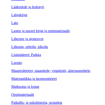
Lääketiede ja hoitotyö
Lahjakirjat
Laki
Lasten ja nuoret kirjat ja oppimateriaalit
Liikenne ja ajoneuvot
Liikunta, urheilu, ulkoilu
Lisämääreet: Paikka
Luonto
Maaperätieteet, maantiede, ympäristö, aluesuunnittelu
Matematiikka ja luonnontieteet
Matkustus ja lomat
Oppimateriaalit
Paikallis- ja sukuhistoria, nostalgia