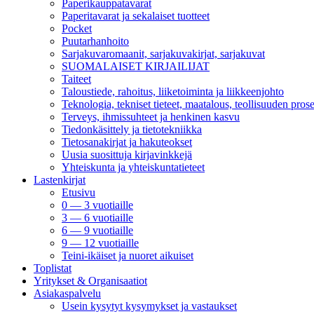
Paperikauppatavarat
Paperitavarat ja sekalaiset tuotteet
Pocket
Puutarhanhoito
Sarjakuvaromaanit, sarjakuvakirjat, sarjakuvat
SUOMALAISET KIRJAILIJAT
Taiteet
Taloustiede, rahoitus, liiketoiminta ja liikkeenjohto
Teknologia, tekniset tieteet, maatalous, teollisuuden prose
Terveys, ihmissuhteet ja henkinen kasvu
Tiedonkäsittely ja tietotekniikka
Tietosanakirjat ja hakuteokset
Uusia suosittuja kirjavinkkejä
Yhteiskunta ja yhteiskuntatieteet
Lastenkirjat
Etusivu
0 — 3 vuotiaille
3 — 6 vuotiaille
6 — 9 vuotiaille
9 — 12 vuotiaille
Teini-ikäiset ja nuoret aikuiset
Toplistat
Yritykset & Organisaatiot
Asiakaspalvelu
Usein kysytyt kysymykset ja vastaukset