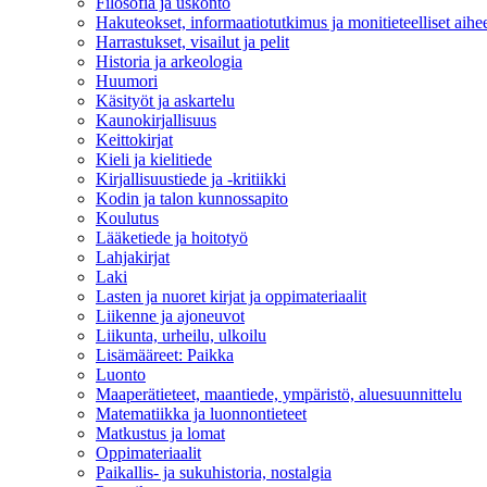
Filosofia ja uskonto
Hakuteokset, informaatiotutkimus ja monitieteelliset aihe
Harrastukset, visailut ja pelit
Historia ja arkeologia
Huumori
Käsityöt ja askartelu
Kaunokirjallisuus
Keittokirjat
Kieli ja kielitiede
Kirjallisuustiede ja -kritiikki
Kodin ja talon kunnossapito
Koulutus
Lääketiede ja hoitotyö
Lahjakirjat
Laki
Lasten ja nuoret kirjat ja oppimateriaalit
Liikenne ja ajoneuvot
Liikunta, urheilu, ulkoilu
Lisämääreet: Paikka
Luonto
Maaperätieteet, maantiede, ympäristö, aluesuunnittelu
Matematiikka ja luonnontieteet
Matkustus ja lomat
Oppimateriaalit
Paikallis- ja sukuhistoria, nostalgia