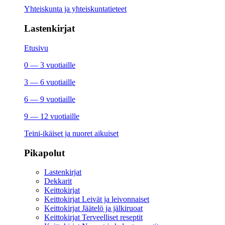
Yhteiskunta ja yhteiskuntatieteet
Lastenkirjat
Etusivu
0 — 3 vuotiaille
3 — 6 vuotiaille
6 — 9 vuotiaille
9 — 12 vuotiaille
Teini-ikäiset ja nuoret aikuiset
Pikapolut
Lastenkirjat
Dekkarit
Keittokirjat
Keittokirjat Leivät ja leivonnaiset
Keittokirjat Jäätelö ja jälkiruoat
Keittokirjat Terveelliset reseptit