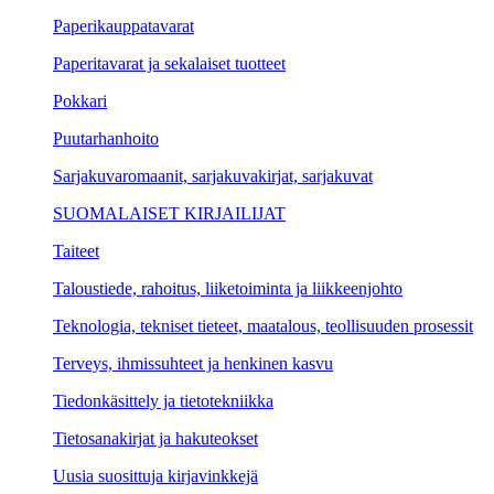
Paperikauppatavarat
Paperitavarat ja sekalaiset tuotteet
Pokkari
Puutarhanhoito
Sarjakuvaromaanit, sarjakuvakirjat, sarjakuvat
SUOMALAISET KIRJAILIJAT
Taiteet
Taloustiede, rahoitus, liiketoiminta ja liikkeenjohto
Teknologia, tekniset tieteet, maatalous, teollisuuden prosessit
Terveys, ihmissuhteet ja henkinen kasvu
Tiedonkäsittely ja tietotekniikka
Tietosanakirjat ja hakuteokset
Uusia suosittuja kirjavinkkejä