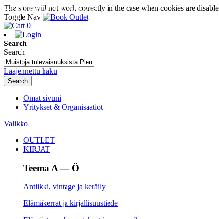
The store will not work correctly in the case when cookies are disable
SEURAA TILAUSTASI
Toggle Nav
0
Search
Search
Laajennettu haku
Search
Omat sivuni
Yritykset & Organisaatiot
Valikko
OUTLET
KIRJAT
Teema A — Ö
Antiikki, vintage ja keräily
Elämäkerrat ja kirjallisuustiede