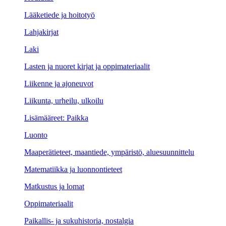
Lääketiede ja hoitotyö
Lahjakirjat
Laki
Lasten ja nuoret kirjat ja oppimateriaalit
Liikenne ja ajoneuvot
Liikunta, urheilu, ulkoilu
Lisämääreet: Paikka
Luonto
Maaperätieteet, maantiede, ympäristö, aluesuunnittelu
Matematiikka ja luonnontieteet
Matkustus ja lomat
Oppimateriaalit
Paikallis- ja sukuhistoria, nostalgia