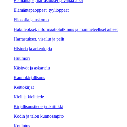
Elämäntapa, harrastukset ja vapaa-aika
Elämäntapaoppaat, tyylioppaat
Filosofia ja uskonto
Hakuteokset, informaatiotutkimus ja monitieteelliset aiheet
Harrastukset, visailut ja pelit
Historia ja arkeologia
Huumori
Käsityöt ja askartelu
Kaunokirjallisuus
Keittokirjat
Kieli ja kielitiede
Kirjallisuustiede ja -kritiikki
Kodin ja talon kunnossapito
Koulutus