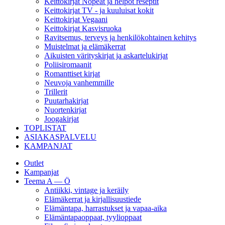
Keittokirjat Nopeat ja helpot reseptit
Keittokirjat TV - ja kuuluisat kokit
Keittokirjat Vegaani
Keittokirjat Kasvisruoka
Ravitsemus, terveys ja henkilökohtainen kehitys
Muistelmat ja elämäkerrat
Aikuisten värityskirjat ja askartelukirjat
Poliisiromaanit
Romanttiset kirjat
Neuvoja vanhemmille
Trillerit
Puutarhakirjat
Nuortenkirjat
Joogakirjat
TOPLISTAT
ASIAKASPALVELU
KAMPANJAT
Outlet
Kampanjat
Teema A — Ö
Antiikki, vintage ja keräily
Elämäkerrat ja kirjallisuustiede
Elämäntapa, harrastukset ja vapaa-aika
Elämäntapaoppaat, tyylioppaat