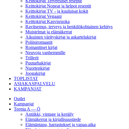
Keittokirjat Terveelliset reseptit
Keittokirjat Nopeat ja helpot reseptit
Keittokirjat TV - ja kuuluisat kokit
Keittokirjat Vegaani
Keittokirjat Kasvisruoka
Ravitsemus, terveys ja henkilökohtainen kehitys
Muistelmat ja elämäkerrat
Aikuisten värityskirjat ja askartelukirjat
Poliisiromaanit
Romanttiset kirjat
Neuvoja vanhemmille
Trillerit
Puutarhakirjat
Nuortenkirjat
Joogakirjat
TOPLISTAT
ASIAKASPALVELU
KAMPANJAT
Outlet
Kampanjat
Teema A — Ö
Antiikki, vintage ja keräily
Elämäkerrat ja kirjallisuustiede
Elämäntapa, harrastukset ja vapaa-aika