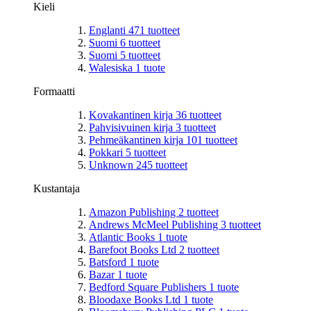
Kieli
Englanti
471
tuotteet
Suomi
6
tuotteet
Suomi
5
tuotteet
Walesiska
1
tuote
Formaatti
Kovakantinen kirja
36
tuotteet
Pahvisivuinen kirja
3
tuotteet
Pehmeäkantinen kirja
101
tuotteet
Pokkari
5
tuotteet
Unknown
245
tuotteet
Kustantaja
Amazon Publishing
2
tuotteet
Andrews McMeel Publishing
3
tuotteet
Atlantic Books
1
tuote
Barefoot Books Ltd
2
tuotteet
Batsford
1
tuote
Bazar
1
tuote
Bedford Square Publishers
1
tuote
Bloodaxe Books Ltd
1
tuote