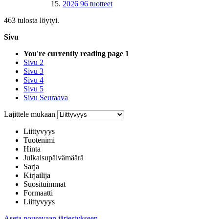
2026
96
tuotteet
463 tulosta löytyi.
Sivu
You're currently reading page
1
Sivu
2
Sivu
3
Sivu
4
Sivu
5
Sivu
Seuraava
Lajittele mukaan
Liittyvyys
Tuotenimi
Hinta
Julkaisupäivämäärä
Sarja
Kirjailija
Suosituimmat
Formaatti
Liittyvyys
Aseta nousevaan järjestykseen