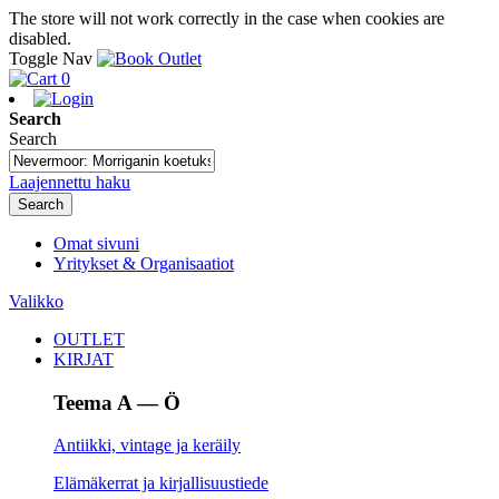
The store will not work correctly in the case when cookies are
disabled.
Toggle Nav
0
Search
Search
Laajennettu haku
Search
Omat sivuni
Yritykset & Organisaatiot
Valikko
OUTLET
KIRJAT
Teema A — Ö
Antiikki, vintage ja keräily
Elämäkerrat ja kirjallisuustiede