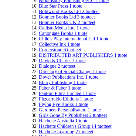
Bloomsbury Publishing PLC
1
tuote
Blue Star Press
1
tuote
Boldwood Books Ltd
2
tuotteet
Bonnier Books Ltd
3
tuotteet
Bonnier Books UK
2
tuotteet
Callisto Media Inc.
1
tuote
Canongate Books
1
tuote
Child's Play International Ltd
1
tuote
Collective Ink
1
tuote
Cornerstone
6
tuotteet
DISTRIBUTED ART PUBLISHERS
1
tuote
David & Charles
1
tuote
Dialogue
2
tuotteet
Directory of Social Change
1
tuote
Dover Publications Inc.
1
tuote
Ebury Publishing
1
tuote
Faber & Faber
1
tuote
Fantom Films Limited
1
tuote
Fitzcarraldo Editions
1
tuote
Flying Eye Books
1
tuote
Gardners Personalisation
1
tuote
Girls Gone By Publishers
2
tuotteet
Hachette Australia
1
tuote
Hachette Children's Group
14
tuotteet
Hachette Learning
2
tuotteet