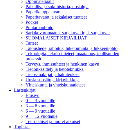
Oppimateriaalit
Paikallis- ja sukuhistoria, nostalgia
Paperikauppatavarat
Paperitavarat ja sekalaiset tuotteet
Pocket
Puutarhanhoito
Sarjakuvaromaanit, sarjakuvakirjat, sarjakuvat
SUOMALAISET KIRJAILIJAT
Taiteet
Taloustiede, rahoitus, liiketoiminta ja liikkeenjohto
Teknologia, tekniset tieteet, maatalous, teollisuuden
prosessit
Terveys, ihmissuhteet ja henkinen kasvu
Tiedonkäsittely ja tietotekniikka
Tietosanakirjat ja hakuteokset
Uusia suosittuja kirjavinkkejä
Yhteiskunta ja yhteiskuntatieteet
Lastenkirjat
Etusivu
0 — 3 vuotiaille
3 — 6 vuotiaille
6 — 9 vuotiaille
9 — 12 vuotiaille
Teini-ikäiset ja nuoret aikuiset
Toplistat