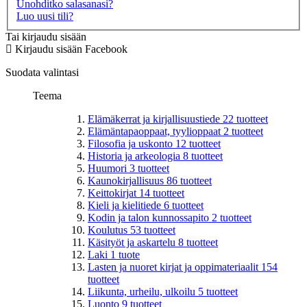
Unohditko salasanasi?
Luo uusi tili?
Tai kirjaudu sisään
Kirjaudu sisään Facebook
Suodata valintasi
Teema
Elämäkerrat ja kirjallisuustiede
22
tuotteet
Elämäntapaoppaat, tyylioppaat
2
tuotteet
Filosofia ja uskonto
12
tuotteet
Historia ja arkeologia
8
tuotteet
Huumori
3
tuotteet
Kaunokirjallisuus
86
tuotteet
Keittokirjat
14
tuotteet
Kieli ja kielitiede
6
tuotteet
Kodin ja talon kunnossapito
2
tuotteet
Koulutus
53
tuotteet
Käsityöt ja askartelu
8
tuotteet
Laki
1
tuote
Lasten ja nuoret kirjat ja oppimateriaalit
154
tuotteet
Liikunta, urheilu, ulkoilu
5
tuotteet
Luonto
9
tuotteet