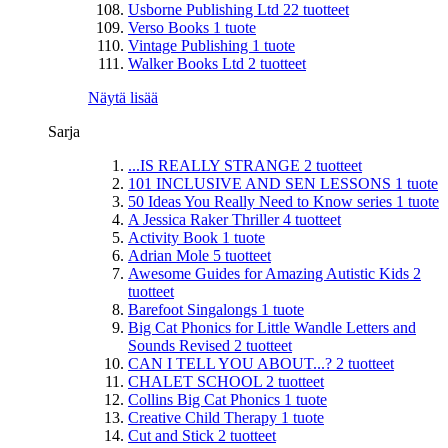
Usborne Publishing Ltd
22
tuotteet
Verso Books
1
tuote
Vintage Publishing
1
tuote
Walker Books Ltd
2
tuotteet
Näytä lisää
Sarja
...IS REALLY STRANGE
2
tuotteet
101 INCLUSIVE AND SEN LESSONS
1
tuote
50 Ideas You Really Need to Know series
1
tuote
A Jessica Raker Thriller
4
tuotteet
Activity Book
1
tuote
Adrian Mole
5
tuotteet
Awesome Guides for Amazing Autistic Kids
2
tuotteet
Barefoot Singalongs
1
tuote
Big Cat Phonics for Little Wandle Letters and
Sounds Revised
2
tuotteet
CAN I TELL YOU ABOUT...?
2
tuotteet
CHALET SCHOOL
2
tuotteet
Collins Big Cat Phonics
1
tuote
Creative Child Therapy
1
tuote
Cut and Stick
2
tuotteet