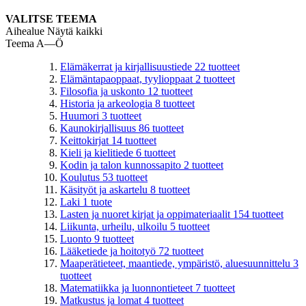
VALITSE TEEMA
Aihealue
Näytä kaikki
Teema A—Ö
Elämäkerrat ja kirjallisuustiede
22
tuotteet
Elämäntapaoppaat, tyylioppaat
2
tuotteet
Filosofia ja uskonto
12
tuotteet
Historia ja arkeologia
8
tuotteet
Huumori
3
tuotteet
Kaunokirjallisuus
86
tuotteet
Keittokirjat
14
tuotteet
Kieli ja kielitiede
6
tuotteet
Kodin ja talon kunnossapito
2
tuotteet
Koulutus
53
tuotteet
Käsityöt ja askartelu
8
tuotteet
Laki
1
tuote
Lasten ja nuoret kirjat ja oppimateriaalit
154
tuotteet
Liikunta, urheilu, ulkoilu
5
tuotteet
Luonto
9
tuotteet
Lääketiede ja hoitotyö
72
tuotteet
Maaperätieteet, maantiede, ympäristö, aluesuunnittelu
3
tuotteet
Matematiikka ja luonnontieteet
7
tuotteet
Matkustus ja lomat
4
tuotteet