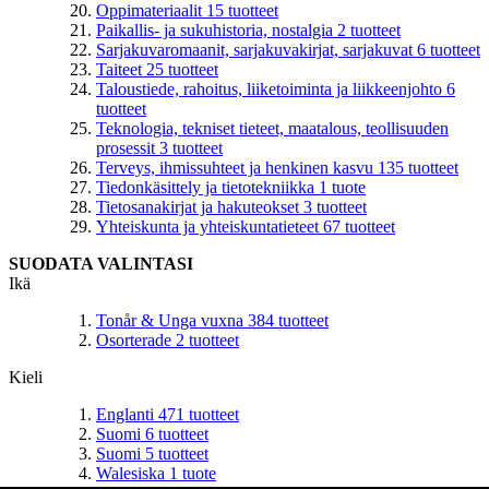
Oppimateriaalit
15
tuotteet
Paikallis- ja sukuhistoria, nostalgia
2
tuotteet
Sarjakuvaromaanit, sarjakuvakirjat, sarjakuvat
6
tuotteet
Taiteet
25
tuotteet
Taloustiede, rahoitus, liiketoiminta ja liikkeenjohto
6
tuotteet
Teknologia, tekniset tieteet, maatalous, teollisuuden
prosessit
3
tuotteet
Terveys, ihmissuhteet ja henkinen kasvu
135
tuotteet
Tiedonkäsittely ja tietotekniikka
1
tuote
Tietosanakirjat ja hakuteokset
3
tuotteet
Yhteiskunta ja yhteiskuntatieteet
67
tuotteet
SUODATA VALINTASI
Ikä
Tonår & Unga vuxna
384
tuotteet
Osorterade
2
tuotteet
Kieli
Englanti
471
tuotteet
Suomi
6
tuotteet
Suomi
5
tuotteet
Walesiska
1
tuote