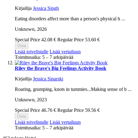
Kirjailija
Jessica Singh
Eating disorders affect more than a person's physical h ...
Unknown,
2026
Special Price
42.08 €
Regular Price
53.60 €
Osta
Lisää toivelistalle
Lisää vertailuun
Toimitusaika: 5 – 7 arkipäivää
Riley the Brave's Big Feelings Activity Book
Kirjailija
Jessica Sinarski
Roaring, grumping, knots in tummies...Making sense of b ...
Unknown,
2023
Special Price
46.76 €
Regular Price
59.56 €
Osta
Lisää toivelistalle
Lisää vertailuun
Toimitusaika: 5 – 7 arkipäivää