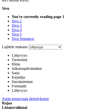
463 tulosta löytyi.
Sivu
You're currently reading page
1
Sivu
2
Sivu
3
Sivu
4
Sivu
5
Sivu
Seuraava
Lajittele mukaan
Liittyvyys
Tuotenimi
Hinta
Julkaisupäivämäärä
Sarja
Kirjailija
Suosituimmat
Formaatti
Liittyvyys
Aseta nousevaan järjestykseen
Rajaa
Listausvalinnat