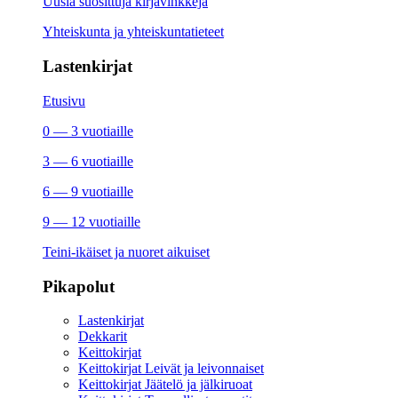
Uusia suosittuja kirjavinkkejä
Yhteiskunta ja yhteiskuntatieteet
Lastenkirjat
Etusivu
0 — 3 vuotiaille
3 — 6 vuotiaille
6 — 9 vuotiaille
9 — 12 vuotiaille
Teini-ikäiset ja nuoret aikuiset
Pikapolut
Lastenkirjat
Dekkarit
Keittokirjat
Keittokirjat Leivät ja leivonnaiset
Keittokirjat Jäätelö ja jälkiruoat