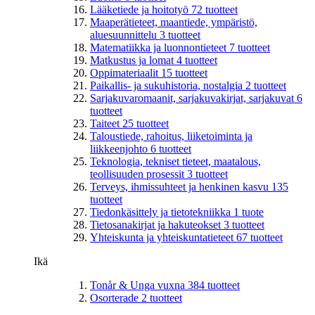
Lääketiede ja hoitotyö
72
tuotteet
Maaperätieteet, maantiede, ympäristö,
aluesuunnittelu
3
tuotteet
Matematiikka ja luonnontieteet
7
tuotteet
Matkustus ja lomat
4
tuotteet
Oppimateriaalit
15
tuotteet
Paikallis- ja sukuhistoria, nostalgia
2
tuotteet
Sarjakuvaromaanit, sarjakuvakirjat, sarjakuvat
6
tuotteet
Taiteet
25
tuotteet
Taloustiede, rahoitus, liiketoiminta ja
liikkeenjohto
6
tuotteet
Teknologia, tekniset tieteet, maatalous,
teollisuuden prosessit
3
tuotteet
Terveys, ihmissuhteet ja henkinen kasvu
135
tuotteet
Tiedonkäsittely ja tietotekniikka
1
tuote
Tietosanakirjat ja hakuteokset
3
tuotteet
Yhteiskunta ja yhteiskuntatieteet
67
tuotteet
Ikä
Tonår & Unga vuxna
384
tuotteet
Osorterade
2
tuotteet