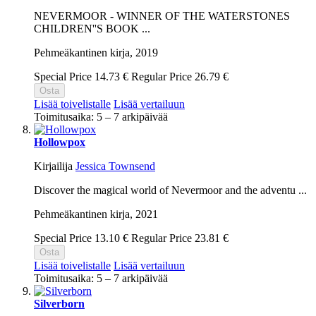
NEVERMOOR - WINNER OF THE WATERSTONES
CHILDREN''S BOOK ...
Pehmeäkantinen kirja,
2019
Special Price
14.73 €
Regular Price
26.79 €
Osta
Lisää toivelistalle
Lisää vertailuun
Toimitusaika: 5 – 7 arkipäivää
Hollowpox
Kirjailija
Jessica Townsend
Discover the magical world of Nevermoor and the adventu ...
Pehmeäkantinen kirja,
2021
Special Price
13.10 €
Regular Price
23.81 €
Osta
Lisää toivelistalle
Lisää vertailuun
Toimitusaika: 5 – 7 arkipäivää
Silverborn