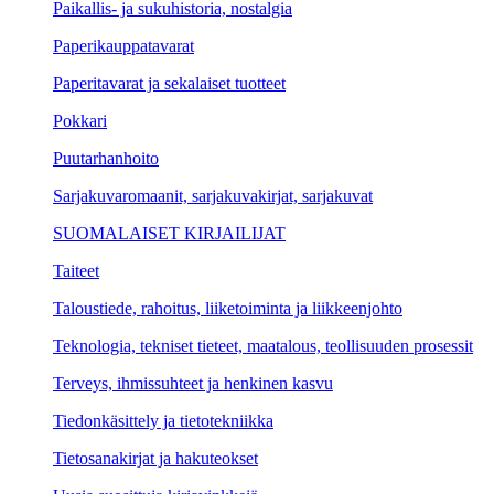
Paikallis- ja sukuhistoria, nostalgia
Paperikauppatavarat
Paperitavarat ja sekalaiset tuotteet
Pokkari
Puutarhanhoito
Sarjakuvaromaanit, sarjakuvakirjat, sarjakuvat
SUOMALAISET KIRJAILIJAT
Taiteet
Taloustiede, rahoitus, liiketoiminta ja liikkeenjohto
Teknologia, tekniset tieteet, maatalous, teollisuuden prosessit
Terveys, ihmissuhteet ja henkinen kasvu
Tiedonkäsittely ja tietotekniikka
Tietosanakirjat ja hakuteokset