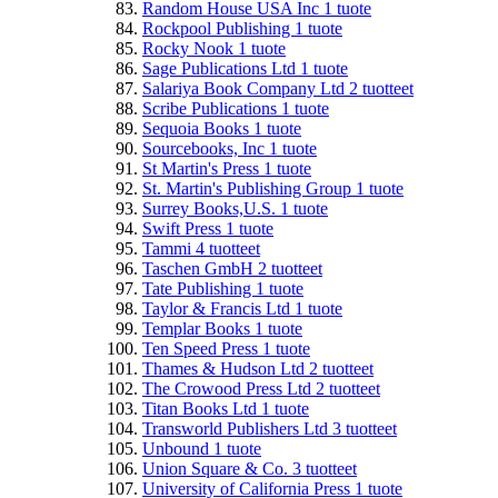
Random House USA Inc
1
tuote
Rockpool Publishing
1
tuote
Rocky Nook
1
tuote
Sage Publications Ltd
1
tuote
Salariya Book Company Ltd
2
tuotteet
Scribe Publications
1
tuote
Sequoia Books
1
tuote
Sourcebooks, Inc
1
tuote
St Martin's Press
1
tuote
St. Martin's Publishing Group
1
tuote
Surrey Books,U.S.
1
tuote
Swift Press
1
tuote
Tammi
4
tuotteet
Taschen GmbH
2
tuotteet
Tate Publishing
1
tuote
Taylor & Francis Ltd
1
tuote
Templar Books
1
tuote
Ten Speed Press
1
tuote
Thames & Hudson Ltd
2
tuotteet
The Crowood Press Ltd
2
tuotteet
Titan Books Ltd
1
tuote
Transworld Publishers Ltd
3
tuotteet
Unbound
1
tuote
Union Square & Co.
3
tuotteet
University of California Press
1
tuote