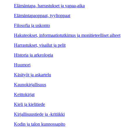
Elämäntapa, harrastukset ja vapaa-aika
Elämäntapaoppaat, tyylioppaat
Filosofia ja uskonto
Hakuteokset, informaatiotutkimus ja monitieteelliset aiheet
Harrastukset, visailut ja pelit
Historia ja arkeologia
Huumori
Käsityöt ja askartelu
Kaunokirjallisuus
Keittokirjat
Kieli ja kielitiede
Kirjallisuustiede ja -kritiikki
Kodin ja talon kunnossapito