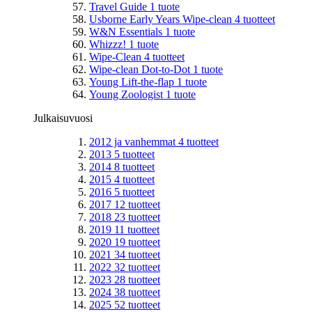
Travel Guide
1
tuote
Usborne Early Years Wipe-clean
4
tuotteet
W&N Essentials
1
tuote
Whizzz!
1
tuote
Wipe-Clean
4
tuotteet
Wipe-clean Dot-to-Dot
1
tuote
Young Lift-the-flap
1
tuote
Young Zoologist
1
tuote
Julkaisuvuosi
2012 ja vanhemmat
4
tuotteet
2013
5
tuotteet
2014
8
tuotteet
2015
4
tuotteet
2016
5
tuotteet
2017
12
tuotteet
2018
23
tuotteet
2019
11
tuotteet
2020
19
tuotteet
2021
34
tuotteet
2022
32
tuotteet
2023
28
tuotteet
2024
38
tuotteet
2025
52
tuotteet