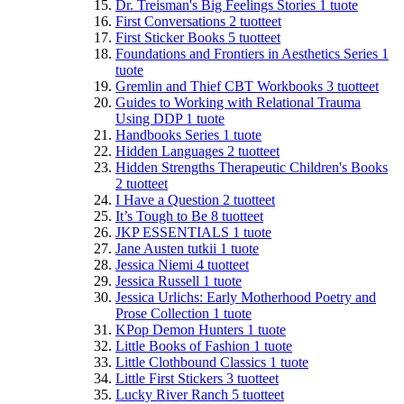
Dr. Treisman's Big Feelings Stories
1
tuote
First Conversations
2
tuotteet
First Sticker Books
5
tuotteet
Foundations and Frontiers in Aesthetics Series
1
tuote
Gremlin and Thief CBT Workbooks
3
tuotteet
Guides to Working with Relational Trauma
Using DDP
1
tuote
Handbooks Series
1
tuote
Hidden Languages
2
tuotteet
Hidden Strengths Therapeutic Children's Books
2
tuotteet
I Have a Question
2
tuotteet
It’s Tough to Be
8
tuotteet
JKP ESSENTIALS
1
tuote
Jane Austen tutkii
1
tuote
Jessica Niemi
4
tuotteet
Jessica Russell
1
tuote
Jessica Urlichs: Early Motherhood Poetry and
Prose Collection
1
tuote
KPop Demon Hunters
1
tuote
Little Books of Fashion
1
tuote
Little Clothbound Classics
1
tuote
Little First Stickers
3
tuotteet
Lucky River Ranch
5
tuotteet