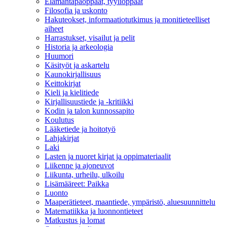
Elämäntapaoppaat, tyylioppaat
Filosofia ja uskonto
Hakuteokset, informaatiotutkimus ja monitieteelliset
aiheet
Harrastukset, visailut ja pelit
Historia ja arkeologia
Huumori
Käsityöt ja askartelu
Kaunokirjallisuus
Keittokirjat
Kieli ja kielitiede
Kirjallisuustiede ja -kritiikki
Kodin ja talon kunnossapito
Koulutus
Lääketiede ja hoitotyö
Lahjakirjat
Laki
Lasten ja nuoret kirjat ja oppimateriaalit
Liikenne ja ajoneuvot
Liikunta, urheilu, ulkoilu
Lisämääreet: Paikka
Luonto
Maaperätieteet, maantiede, ympäristö, aluesuunnittelu
Matematiikka ja luonnontieteet
Matkustus ja lomat