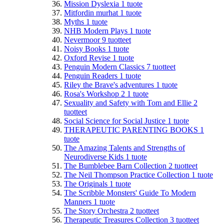
Mission Dyslexia
1
tuote
Mitfordin murhat
1
tuote
Myths
1
tuote
NHB Modern Plays
1
tuote
Nevermoor
9
tuotteet
Noisy Books
1
tuote
Oxford Revise
1
tuote
Penguin Modern Classics
7
tuotteet
Penguin Readers
1
tuote
Riley the Brave's adventures
1
tuote
Rosa's Workshop 2
1
tuote
Sexuality and Safety with Tom and Ellie
2
tuotteet
Social Science for Social Justice
1
tuote
THERAPEUTIC PARENTING BOOKS
1
tuote
The Amazing Talents and Strengths of
Neurodiverse Kids
1
tuote
The Bumblebee Barn Collection
2
tuotteet
The Neil Thompson Practice Collection
1
tuote
The Originals
1
tuote
The Scribble Monsters' Guide To Modern
Manners
1
tuote
The Story Orchestra
2
tuotteet
Therapeutic Treasures Collection
3
tuotteet