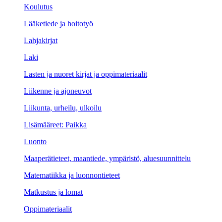
Koulutus
Lääketiede ja hoitotyö
Lahjakirjat
Laki
Lasten ja nuoret kirjat ja oppimateriaalit
Liikenne ja ajoneuvot
Liikunta, urheilu, ulkoilu
Lisämääreet: Paikka
Luonto
Maaperätieteet, maantiede, ympäristö, aluesuunnittelu
Matematiikka ja luonnontieteet
Matkustus ja lomat
Oppimateriaalit