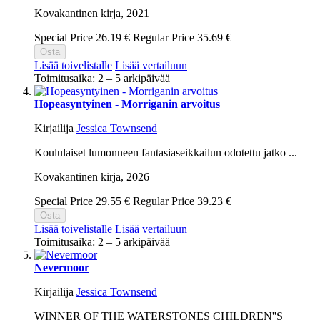
Kovakantinen kirja,
2021
Special Price
26.19 €
Regular Price
35.69 €
Osta
Lisää toivelistalle
Lisää vertailuun
Toimitusaika: 2 – 5 arkipäivää
Hopeasyntyinen - Morriganin arvoitus
Kirjailija
Jessica Townsend
Koululaiset lumonneen fantasiaseikkailun odotettu jatko ...
Kovakantinen kirja,
2026
Special Price
29.55 €
Regular Price
39.23 €
Osta
Lisää toivelistalle
Lisää vertailuun
Toimitusaika: 2 – 5 arkipäivää
Nevermoor
Kirjailija
Jessica Townsend
WINNER OF THE WATERSTONES CHILDREN''S