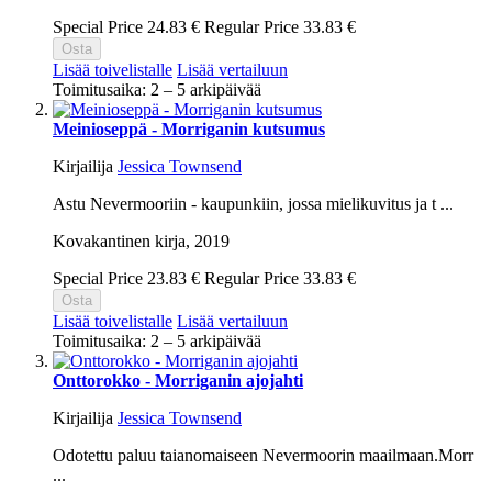
Special Price
24.83 €
Regular Price
33.83 €
Osta
Lisää toivelistalle
Lisää vertailuun
Toimitusaika: 2 – 5 arkipäivää
Meinioseppä - Morriganin kutsumus
Kirjailija
Jessica Townsend
Astu Nevermooriin - kaupunkiin, jossa mielikuvitus ja t ...
Kovakantinen kirja,
2019
Special Price
23.83 €
Regular Price
33.83 €
Osta
Lisää toivelistalle
Lisää vertailuun
Toimitusaika: 2 – 5 arkipäivää
Onttorokko - Morriganin ajojahti
Kirjailija
Jessica Townsend
Odotettu paluu taianomaiseen Nevermoorin maailmaan.Morr
...