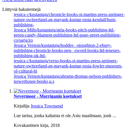
Liittyviä hakutermejä
jessica c/kustantaja/chronicle-books-st-martins-press-springer-
nature-switzerland-ag-mayank-kumar-rusia-kendall/hunt-
publishing-
Jessica Mills/kustantaja/atria-books-pitch-publishing-ltd-
green-candy-filament-publishing-ltd-page-street-publishing-
co/sarja/zo
Jessica Vernon/kustantaja/hodder- -stoughton-2-ebury-
publishing-chronicle-books-pen- -sword-books-ltd-teneues-
publishing-uk-ltd-
jessica c/kustantaja/verso-books-st-martins-press-springer-
nature-switzerland-ag-mayank-kumar-rusia-fowler-museum-
of-cultural-hi
Jessica Vernon/kustantaja/abrams-thomas-nelson-publishers-
powerhouse-books,u.s
Nevermoor - Morriganin koetukset
Kirjailija
Jessica Townsend
Lue tarina, jonka kaltaista ei ole.Astu maailmaan, jonk ...
Kovakantinen kirja,
2018