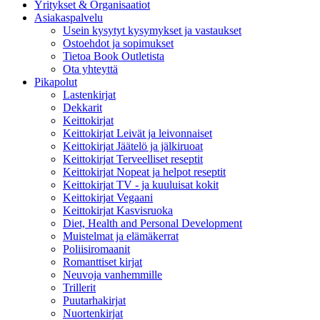
Yritykset & Organisaatiot
Asiakaspalvelu
Usein kysytyt kysymykset ja vastaukset
Ostoehdot ja sopimukset
Tietoa Book Outletista
Ota yhteyttä
Pikapolut
Lastenkirjat
Dekkarit
Keittokirjat
Keittokirjat Leivät ja leivonnaiset
Keittokirjat Jäätelö ja jälkiruoat
Keittokirjat Terveelliset reseptit
Keittokirjat Nopeat ja helpot reseptit
Keittokirjat TV - ja kuuluisat kokit
Keittokirjat Vegaani
Keittokirjat Kasvisruoka
Diet, Health and Personal Development
Muistelmat ja elämäkerrat
Poliisiromaanit
Romanttiset kirjat
Neuvoja vanhemmille
Trillerit
Puutarhakirjat
Nuortenkirjat