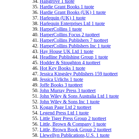
Halsgrove
1
tuote
Hardie Grant Books
1
tuote
Hardie Grant Books (UK)
1
tuote
Harlequin (UK)
1
tuote
Harlequin Enterprises Ltd
1
tuote
HarperCollins
1
tuote
HarperCollins Focus
2
tuotteet
HarperCollins Publishers
7
tuotteet
HarperCollins Publishers Inc
1
tuote
Hay House UK Ltd
1
tuote
Headline Publishing Group
1
tuote
Hodder & Stoughton
4
tuotteet
Hot Key Books
1
tuote
Jessica Kingsley Publishers
159
tuotteet
Jessica Urlichs
1
tuote
Joffe Books
3
tuotteet
John Murray Press
3
tuotteet
John Wiley & Sons Australia Ltd
1
tuote
John Wiley & Sons Inc
1
tuote
Kogan Page Ltd
2
tuotteet
Legend Press Ltd
1
tuote
Little Tiger Press Group
2
tuotteet
Little, Brown & Company
1
tuote
Little, Brown Book Group
2
tuotteet
Llewellyn Publications,U.S.
1
tuote