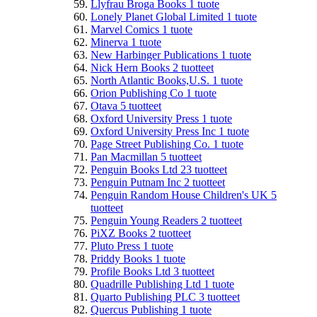
Llyfrau Broga Books
1
tuote
Lonely Planet Global Limited
1
tuote
Marvel Comics
1
tuote
Minerva
1
tuote
New Harbinger Publications
1
tuote
Nick Hern Books
2
tuotteet
North Atlantic Books,U.S.
1
tuote
Orion Publishing Co
1
tuote
Otava
5
tuotteet
Oxford University Press
1
tuote
Oxford University Press Inc
1
tuote
Page Street Publishing Co.
1
tuote
Pan Macmillan
5
tuotteet
Penguin Books Ltd
23
tuotteet
Penguin Putnam Inc
2
tuotteet
Penguin Random House Children's UK
5
tuotteet
Penguin Young Readers
2
tuotteet
PiXZ Books
2
tuotteet
Pluto Press
1
tuote
Priddy Books
1
tuote
Profile Books Ltd
3
tuotteet
Quadrille Publishing Ltd
1
tuote
Quarto Publishing PLC
3
tuotteet
Quercus Publishing
1
tuote