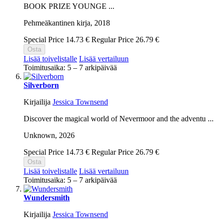
BOOK PRIZE YOUNGE ...
Pehmeäkantinen kirja,
2018
Special Price
14.73 €
Regular Price
26.79 €
Osta
Lisää toivelistalle
Lisää vertailuun
Toimitusaika: 5 – 7 arkipäivää
Silverborn
Kirjailija
Jessica Townsend
Discover the magical world of Nevermoor and the adventu ...
Unknown,
2026
Special Price
14.73 €
Regular Price
26.79 €
Osta
Lisää toivelistalle
Lisää vertailuun
Toimitusaika: 5 – 7 arkipäivää
Wundersmith
Kirjailija
Jessica Townsend