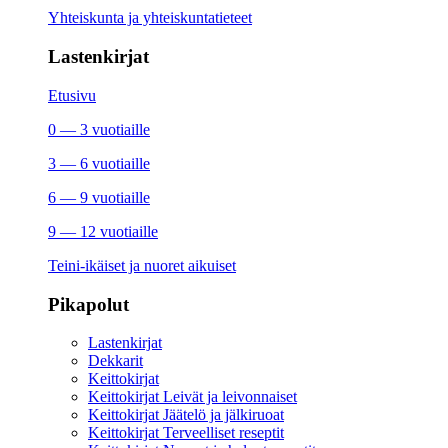
Yhteiskunta ja yhteiskuntatieteet
Lastenkirjat
Etusivu
0 — 3 vuotiaille
3 — 6 vuotiaille
6 — 9 vuotiaille
9 — 12 vuotiaille
Teini-ikäiset ja nuoret aikuiset
Pikapolut
Lastenkirjat
Dekkarit
Keittokirjat
Keittokirjat Leivät ja leivonnaiset
Keittokirjat Jäätelö ja jälkiruoat
Keittokirjat Terveelliset reseptit