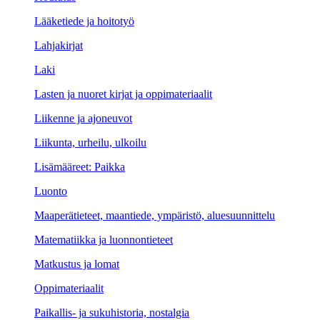
Lääketiede ja hoitotyö
Lahjakirjat
Laki
Lasten ja nuoret kirjat ja oppimateriaalit
Liikenne ja ajoneuvot
Liikunta, urheilu, ulkoilu
Lisämääreet: Paikka
Luonto
Maaperätieteet, maantiede, ympäristö, aluesuunnittelu
Matematiikka ja luonnontieteet
Matkustus ja lomat
Oppimateriaalit
Paikallis- ja sukuhistoria, nostalgia