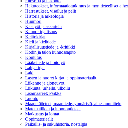
Filosofia ja uskonto
Hakuteokset, informaatiotutkimus ja monitieteelliset aihe
Harrastukset, visailut ja pelit
Historia ja arkeologia
Huumori
Käsityöt ja askartelu
Kaunokirjallisuus
Keittokirjat
Kieli ja kielitiede
Kirjallisuustiede ja -kritiikki
Kodin ja talon kunnossapito
Koulutus
Lääketiede ja hoitotyö
Lahjakirjat
Laki
Lasten ja nuoret kirjat ja oppimateriaalit
Liikenne ja ajoneuvot
Liikunta, urheilu, ulkoilu
Lisämääreet: Paikka
Luonto
Maaperätieteet, maantiede, ympäristö, aluesuunnittelu
Matematiikka ja luonnontieteet
Matkustus ja lomat
Oppimateriaalit
Paikallis- ja sukuhistoria, nostalgia