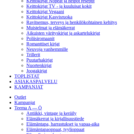
Keittokirjat Nopeat ja helpot reseptit
Keittokirjat TV - ja kuuluisat kokit
Keittokirjat Vegaani
Keittokirjat Kasvisruoka
Ravitsemus, terveys ja henkilökohtainen kehitys
Muistelmat ja elämäkerrat
Aikuisten värityskirjat ja askartelukirjat
Poliisiromaanit
Romanttiset kirjat
Neuvoja vanhemmille
Trillerit
Puutarhakirjat
Nuortenkirjat
Joogakirjat
TOPLISTAT
ASIAKASPALVELU
KAMPANJAT
Outlet
Kampanjat
Teema A — Ö
Antiikki, vintage ja keräily
Elämäkerrat ja kirjallisuustiede
Elämäntapa, harrastukset ja vapaa-aika
Elämäntapaoppaat, tyylioppaat