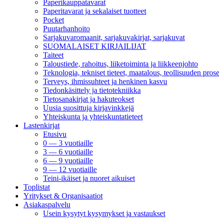
Paperikauppatavarat
Paperitavarat ja sekalaiset tuotteet
Pocket
Puutarhanhoito
Sarjakuvaromaanit, sarjakuvakirjat, sarjakuvat
SUOMALAISET KIRJAILIJAT
Taiteet
Taloustiede, rahoitus, liiketoiminta ja liikkeenjohto
Teknologia, tekniset tieteet, maatalous, teollisuuden prose
Terveys, ihmissuhteet ja henkinen kasvu
Tiedonkäsittely ja tietotekniikka
Tietosanakirjat ja hakuteokset
Uusia suosittuja kirjavinkkejä
Yhteiskunta ja yhteiskuntatieteet
Lastenkirjat
Etusivu
0 — 3 vuotiaille
3 — 6 vuotiaille
6 — 9 vuotiaille
9 — 12 vuotiaille
Teini-ikäiset ja nuoret aikuiset
Toplistat
Yritykset & Organisaatiot
Asiakaspalvelu
Usein kysytyt kysymykset ja vastaukset