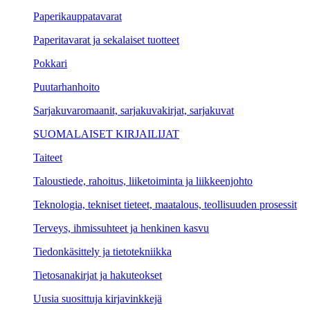
Paperikauppatavarat
Paperitavarat ja sekalaiset tuotteet
Pokkari
Puutarhanhoito
Sarjakuvaromaanit, sarjakuvakirjat, sarjakuvat
SUOMALAISET KIRJAILIJAT
Taiteet
Taloustiede, rahoitus, liiketoiminta ja liikkeenjohto
Teknologia, tekniset tieteet, maatalous, teollisuuden prosessit
Terveys, ihmissuhteet ja henkinen kasvu
Tiedonkäsittely ja tietotekniikka
Tietosanakirjat ja hakuteokset
Uusia suosittuja kirjavinkkejä