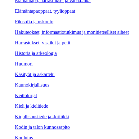
Elämäntapa, harrastukset ja vapaa-aika
Elämäntapaoppaat, tyylioppaat
Filosofia ja uskonto
Hakuteokset, informaatiotutkimus ja monitieteelliset aiheet
Harrastukset, visailut ja pelit
Historia ja arkeologia
Huumori
Käsityöt ja askartelu
Kaunokirjallisuus
Keittokirjat
Kieli ja kielitiede
Kirjallisuustiede ja -kritiikki
Kodin ja talon kunnossapito
Koulutus