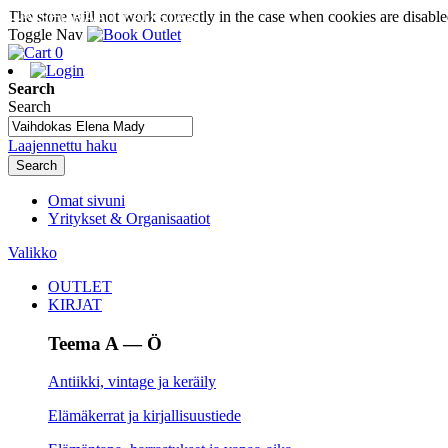
The store will not work correctly in the case when cookies are disable
SEURAA TILAUSTASI
Toggle Nav
0
Search
Search
Laajennettu haku
Search
Omat sivuni
Yritykset & Organisaatiot
Valikko
OUTLET
KIRJAT
Teema A — Ö
Antiikki, vintage ja keräily
Elämäkerrat ja kirjallisuustiede