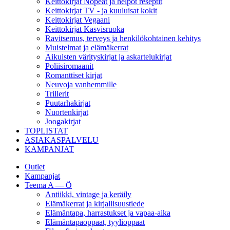
Keittokirjat Nopeat ja helpot reseptit
Keittokirjat TV - ja kuuluisat kokit
Keittokirjat Vegaani
Keittokirjat Kasvisruoka
Ravitsemus, terveys ja henkilökohtainen kehitys
Muistelmat ja elämäkerrat
Aikuisten värityskirjat ja askartelukirjat
Poliisiromaanit
Romanttiset kirjat
Neuvoja vanhemmille
Trillerit
Puutarhakirjat
Nuortenkirjat
Joogakirjat
TOPLISTAT
ASIAKASPALVELU
KAMPANJAT
Outlet
Kampanjat
Teema A — Ö
Antiikki, vintage ja keräily
Elämäkerrat ja kirjallisuustiede
Elämäntapa, harrastukset ja vapaa-aika
Elämäntapaoppaat, tyylioppaat