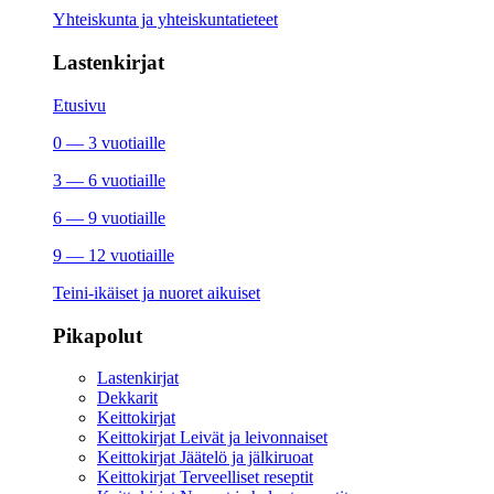
Yhteiskunta ja yhteiskuntatieteet
Lastenkirjat
Etusivu
0 — 3 vuotiaille
3 — 6 vuotiaille
6 — 9 vuotiaille
9 — 12 vuotiaille
Teini-ikäiset ja nuoret aikuiset
Pikapolut
Lastenkirjat
Dekkarit
Keittokirjat
Keittokirjat Leivät ja leivonnaiset
Keittokirjat Jäätelö ja jälkiruoat
Keittokirjat Terveelliset reseptit