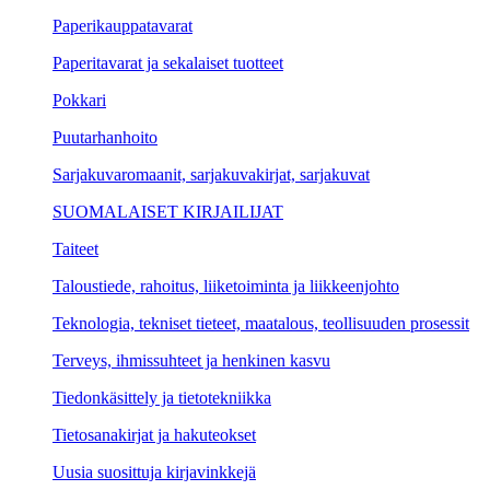
Paperikauppatavarat
Paperitavarat ja sekalaiset tuotteet
Pokkari
Puutarhanhoito
Sarjakuvaromaanit, sarjakuvakirjat, sarjakuvat
SUOMALAISET KIRJAILIJAT
Taiteet
Taloustiede, rahoitus, liiketoiminta ja liikkeenjohto
Teknologia, tekniset tieteet, maatalous, teollisuuden prosessit
Terveys, ihmissuhteet ja henkinen kasvu
Tiedonkäsittely ja tietotekniikka
Tietosanakirjat ja hakuteokset
Uusia suosittuja kirjavinkkejä