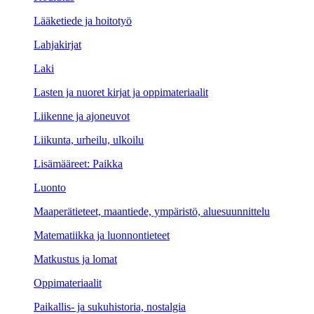
Lääketiede ja hoitotyö
Lahjakirjat
Laki
Lasten ja nuoret kirjat ja oppimateriaalit
Liikenne ja ajoneuvot
Liikunta, urheilu, ulkoilu
Lisämääreet: Paikka
Luonto
Maaperätieteet, maantiede, ympäristö, aluesuunnittelu
Matematiikka ja luonnontieteet
Matkustus ja lomat
Oppimateriaalit
Paikallis- ja sukuhistoria, nostalgia