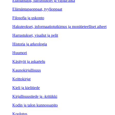
Elämäntapa, harrastukset ja vapaa-aika
Elämäntapaoppaat, tyylioppaat
Filosofia ja uskonto
Hakuteokset, informaatiotutkimus ja monitieteelliset aiheet
Harrastukset, visailut ja pelit
Historia ja arkeologia
Huumori
Käsityöt ja askartelu
Kaunokirjallisuus
Keittokirjat
Kieli ja kielitiede
Kirjallisuustiede ja -kritiikki
Kodin ja talon kunnossapito
Koulutus