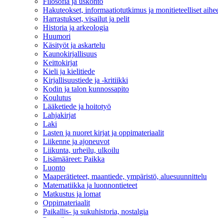
Filosofia ja uskonto
Hakuteokset, informaatiotutkimus ja monitieteelliset aihe
Harrastukset, visailut ja pelit
Historia ja arkeologia
Huumori
Käsityöt ja askartelu
Kaunokirjallisuus
Keittokirjat
Kieli ja kielitiede
Kirjallisuustiede ja -kritiikki
Kodin ja talon kunnossapito
Koulutus
Lääketiede ja hoitotyö
Lahjakirjat
Laki
Lasten ja nuoret kirjat ja oppimateriaalit
Liikenne ja ajoneuvot
Liikunta, urheilu, ulkoilu
Lisämääreet: Paikka
Luonto
Maaperätieteet, maantiede, ympäristö, aluesuunnittelu
Matematiikka ja luonnontieteet
Matkustus ja lomat
Oppimateriaalit
Paikallis- ja sukuhistoria, nostalgia