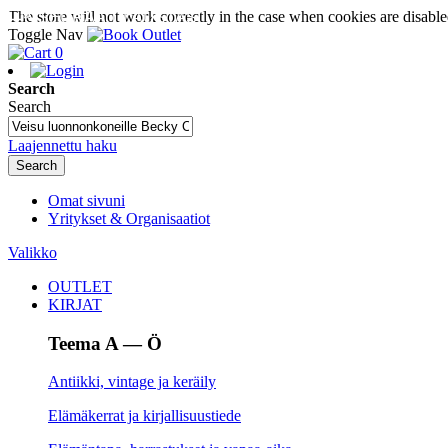
The store will not work correctly in the case when cookies are disable
SEURAA TILAUSTASI
Toggle Nav
0
Search
Search
Laajennettu haku
Search
Omat sivuni
Yritykset & Organisaatiot
Valikko
OUTLET
KIRJAT
Teema A — Ö
Antiikki, vintage ja keräily
Elämäkerrat ja kirjallisuustiede