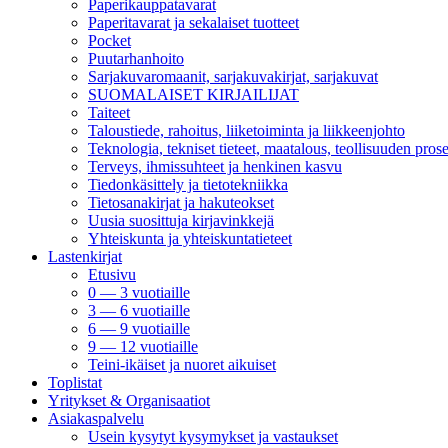
Paperikauppatavarat
Paperitavarat ja sekalaiset tuotteet
Pocket
Puutarhanhoito
Sarjakuvaromaanit, sarjakuvakirjat, sarjakuvat
SUOMALAISET KIRJAILIJAT
Taiteet
Taloustiede, rahoitus, liiketoiminta ja liikkeenjohto
Teknologia, tekniset tieteet, maatalous, teollisuuden prose
Terveys, ihmissuhteet ja henkinen kasvu
Tiedonkäsittely ja tietotekniikka
Tietosanakirjat ja hakuteokset
Uusia suosittuja kirjavinkkejä
Yhteiskunta ja yhteiskuntatieteet
Lastenkirjat
Etusivu
0 — 3 vuotiaille
3 — 6 vuotiaille
6 — 9 vuotiaille
9 — 12 vuotiaille
Teini-ikäiset ja nuoret aikuiset
Toplistat
Yritykset & Organisaatiot
Asiakaspalvelu
Usein kysytyt kysymykset ja vastaukset