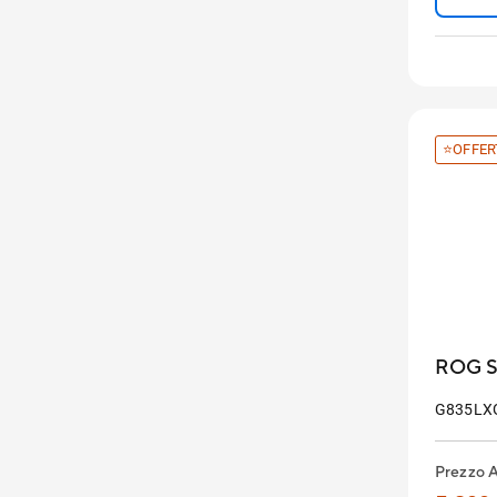
Wh
Disp
Tasti
Zona
⭐OFFER
ROG St
G835LX
Prezzo 