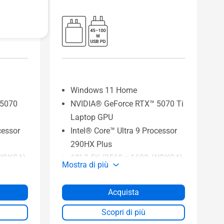
Windows 11 Home
 5070
NVIDIA® GeForce RTX™ 5070 Ti
Laptop GPU
cessor
Intel® Core™ Ultra 9 Processor
290HX Plus
 WQXGA)
18" 2.5K (2560 x 1600, WQXGA)
Mostra di più
a
16:10 300Hz ROG Nebula
Display
Acquista
4.0 SSD
1TB M.2 NVMe™ PCIe® 4.0 SSD
storage
Scopri di più