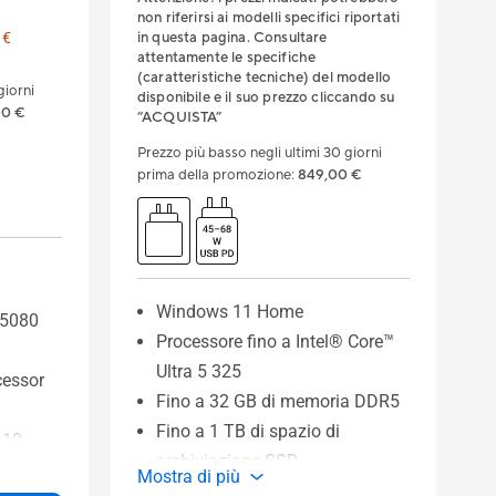
non riferirsi ai modelli specifici riportati
 €
in questa pagina. Consultare
attentamente le specifiche
(caratteristiche tecniche) del modello
giorni
disponibile e il suo prezzo cliccando su
00 €
“ACQUISTA”
Prezzo più basso negli ultimi 30 giorni
prima della promozione
:
849,00 €
Windows 11 Home
 5080
Processore fino a Intel® Core™
Ultra 5 325
cessor
Fino a 32 GB di memoria DDR5
Fino a 1 TB di spazio di
:10
archiviazione SSD
Display
Mostra di più
Resistenza di livello militare