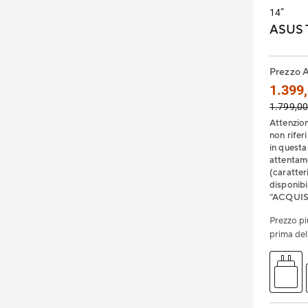
Per studenti (21)
14”
ASUS T
Per il gaming (29)
Prezzo 
1.399,
1.799,00
Attenzion
non riferi
in questa
attentame
(caratter
disponibi
“ACQUIS
Prezzo pi
prima de