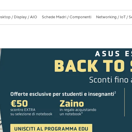
sktop / Display / AIO
Schede Madri / Componenti
Networking / IoT / S