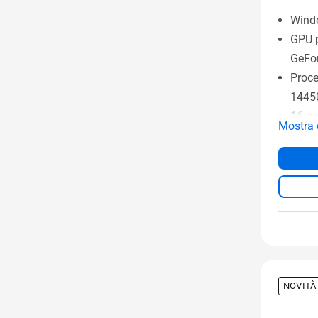
Wind
GPU 
GeFo
Proce
1445
16 po
Mostra 
1200,
aggi
16 G
1 TB
M.2
NOVITÀ