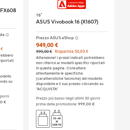
 FX608
16”
ASUS Vivobook 16 (X1607)
 da
Prezzo ASUS eShop
949,00 €
 €
999,00 €
Risparmia 50,00 €
trebbero
Attenzione! i prezzi indicati potrebbero
riportati
non riferirsi ai modelli specifici riportati
in questa pagina. Consultare
attentamente le specifiche
modello
(caratteristiche tecniche) del modello
cando su
disponibile e il suo prezzo cliccando su
“ACQUISTA”
giorni
Prezzo più basso negli ultimi 30 giorni
00 €
prima della promozione
:
999,00 €