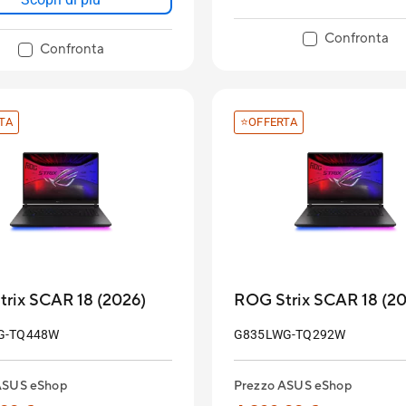
lay OLED HDR 14”
Confronta
Confronta
era retroilluminata RGB 1-
TA
⭐OFFERTA
rix SCAR 18 (2026)
ROG Strix SCAR 18 (20
G-TQ448W
G835LWG-TQ292W
ASUS eShop
Prezzo ASUS eShop