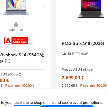
Mist Blue
ROG Strix G18 (2026)
G815LP-TT143W
ivobook S 14 (S5406);
t+ PC
Prezzo ASUS eShop
ASUS eShop
2.699,00 €
00 €
 €
Risparmia 100,00 €
2.999,00 €
Risparmia 300,00
e! i prezzi indicati potrebbero
rsi ai modelli specifici riportati
 pagina. Consultare
Prezzo più basso negli ultimi 30 
 to your local site to shop online and see relevant promotions.
nte le specifiche
prima della promozione
:
2.699,