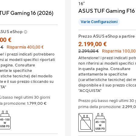
16”
ASUS TUF Gaming F16
UF Gaming 16 (2026)
Varie Configurazioni
ASUS eShop
Prezzo ASUS eShop a partire
00 €
2.199,00 €
 €
Risparmia 400,00 €
2.299,00 €
Risparmia 100,00
e! i prezzi indicati potrebbero
Attenzione! i prezzi indicati po
rsi ai modelli specifici riportati
non riferirsi ai modelli specifici 
 pagina. Consultare
in questa pagina. Consultare
nte le specifiche
attentamente le specifiche
istiche tecniche) del modello
(caratteristiche tecniche) del 
le e il suo prezzo cliccando su
disponibile e il suo prezzo clic
TA”
“ACQUISTA”
ù basso negli ultimi 30 giorni
Prezzo più basso negli ultimi 30 
lla promozione
:
1.799,00 €
prima della promozione
:
2.299,