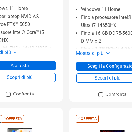
ows 11 Home
Windows 11 Home
per laptop NVIDIA®
Fino a processore Intel
rce RTX™ 5050
Ultra i7 14650HX
ssore Intel® Core™ i5
Fino a 16 GB DDR5-560
0HX
DIMM x 2
llici, FHD+ 16:10 (1920 x
Fino a 1 TB PCIe® 4.0
di più
Mostra di più
 WUXGA), frequenza di
M.2 SSD
ornamento: 144 Hz
Fino a GPU NVIDIA® Ge
Acquista
Scegli la Configurazi
B DDR5-5600 SO-DIMM
RTX™ 5070 per laptop
Scopri di più
Scopri di più
 SSD PCIe® 4.0 NVMe™
16", 2,5K (1920 x 1200
Formato 16:10, Frequenz
Confronta
Confronta
aggiornamento: 165 Hz
⭐OFFERTA
⭐OFFERTA