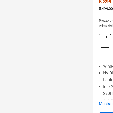
5.399,
5.499,00
Prezzo pi
prima de
Wind
NVID
Lapt
Intel
290H
18" 4
Mostra 
240H