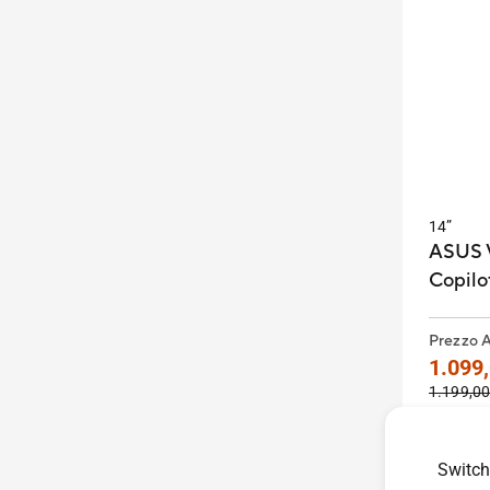
14”
ASUS V
Copilo
Prezzo 
1.099,
1.199,00
Attenzion
non riferi
in questa
Switch
attentame