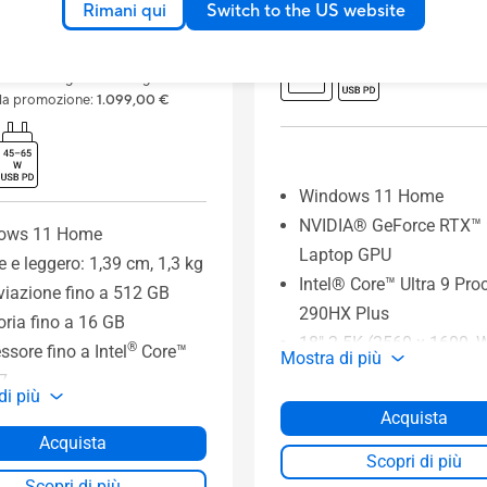
istiche tecniche) del modello
Rimani qui
Switch to the US website
le e il suo prezzo cliccando su
TA”
ù basso negli ultimi 30 giorni
lla promozione
:
1.099,00 €
Windows 11 Home
NVIDIA® GeForce RTX™
ows 11 Home
Laptop GPU
le e leggero: 1,39 cm, 1,3 kg
Intel® Core™ Ultra 9 Pro
viazione fino a 512 GB
290HX Plus
ia fino a 16 GB
18" 2.5K (2560 x 1600,
®
ssore fino a Intel
Core™
Mostra di più
16:10 300Hz ROG Nebul
 7
di più
Display
 Copilot dedicato per una
Acquista
1TB M.2 NVMe™ PCIe® 
ore esplorazione dell'IA
Acquista
storage
Scopri di più
ria di lunga durata da 75
Scopri di più