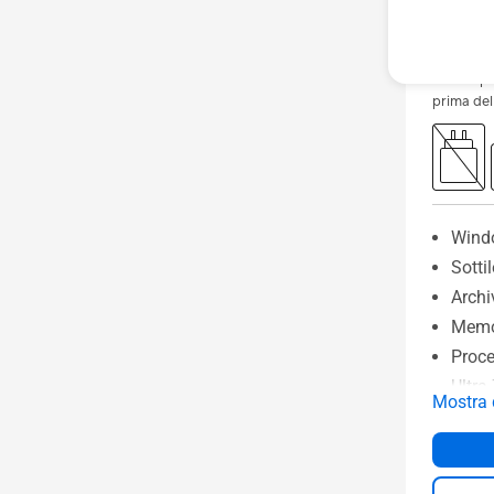
(caratter
disponibi
“ACQUIS
Prezzo pi
prima de
Wind
Sotti
Archi
Memor
Proce
Ultra
Mostra 
Tasto
maggi
Batte