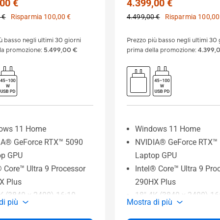
00 €
4.399,00 €
 €
Risparmia 100,00 €
4.499,00 €
Risparmia 100,00
ù basso negli ultimi 30 giorni
Prezzo più basso negli ultimi 30 
lla promozione
:
5.499,00 €
prima della promozione
:
4.399,
ows 11 Home
Windows 11 Home
IA® GeForce RTX™ 5090
NVIDIA® GeForce RTX™
op GPU
Laptop GPU
® Core™ Ultra 9 Processor
Intel® Core™ Ultra 9 Pro
X Plus
290HX Plus
K (3840 x 2400) 16:10
18" 4K (3840 x 2400) 16
di più
Mostra di più
z ROG Nebula HDR Display
240Hz ROG Nebula HDR 