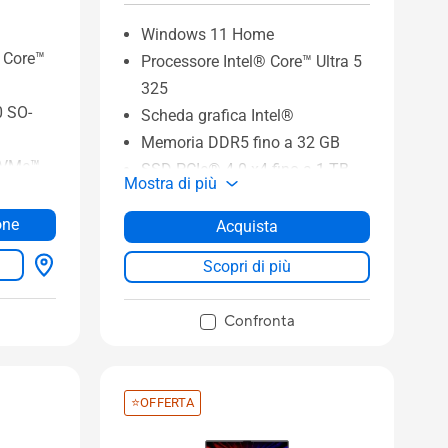
Windows 11 Home
® Core™
Processore Intel® Core™ Ultra 5
325
0 SO-
Scheda grafica Intel®
Memoria DDR5 fino a 32 GB
 NVMe™
SSD PCIe® 4.0 x4 fino a 1 TB
Mostra di più
Display NanoEdge IPS WUXGA
Force
16:10 da 16" a 60 Hz
one
Acquista
Touchpad più grande con Smart
Scopri di più
, WQXGA)
Gesture
a di
Fotocamera IR FHD con
Confronta
riconoscimento facciale
⭐OFFERTA