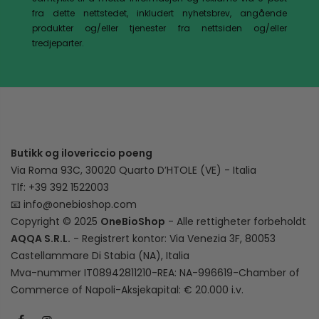
fra dette nettstedet, inkludert nyhetsbrev, angående
produkter og/eller tjenester fra nettsiden og/eller
tredjeparter.
Butikk og ilovericcio poeng
Via Roma 93C, 30020 Quarto D’HTOLE (VE) - Italia
Tlf: +39 392 1522003
📧
info@onebioshop.com
Copyright © 2025
OneBioShop
- Alle rettigheter forbeholdt
AQQA S.R.L.
- Registrert kontor: Via Venezia 3F, 80053
Castellammare Di Stabia (NA), Italia
Mva-nummer IT08942811210-REA: NA-996619-Chamber of
Commerce of Napoli-Aksjekapital: € 20.000 i.v.