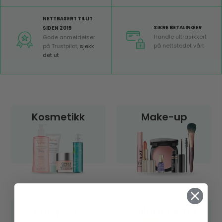
NETTBASERT TILLIT
SIKRE BETALINGER
SIDEN 2019
Handle ultrasikkert
Gode anmeldelser
på nettstedet vårt
på Trustpilot,
sjekk
det ut
Kosmetikk
Make-up
Parfymer
Solprodukter