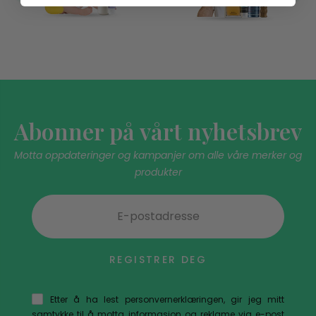
Abonner på vårt nyhetsbrev
Motta oppdateringer og kampanjer om alle våre merker og
produkter
REGISTRER DEG
Etter å ha lest personvernerklæringen, gir jeg mitt
samtykke til å motta informasjon og reklame via e-post