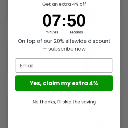
Get an extra 4% off
7
:
Countdown ends in:
50
07
:
50
minutes
seconds
On top of our 20% sitewide discount
Helse & Hygiene
Produkter for
— subscribe now
velvære
Email
Yes, claim my extra 4%
Barndom og
Mann
No thanks, I'll skip the saving
Morskap