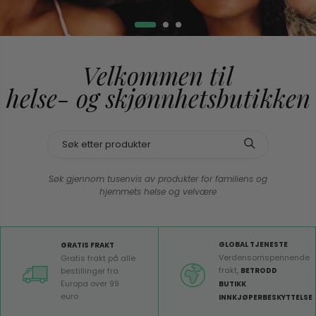
Velkommen til
helse- og
skjønnhetsbutikken
Søk gjennom tusenvis av produkter for familiens og
hjemmets helse og velvære
GLOBAL TJENESTE
GRATIS FRAKT
Verdensomspennende
Gratis frakt på alle
frakt,
BETRODD
bestillinger fra
Europa over 99
BUTIKK
euro
INNKJØPERBESKYTTELSE