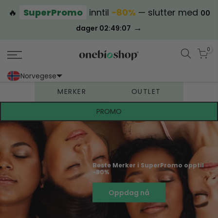
🔥
SuperPromo
inntil
−80%
— slutter med
00
→
dager 02:49:07
0
Norvegese
Portoghese (Portogallo)
Cinese (semplificato)
MERKER
OUTLET
PROMO
Beste Merker i SuperPromo opptil
-80%
Oppdag nå